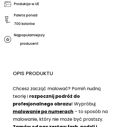
Produkcja w UE
Paleta ponad
700 kolorów
Najpopularniejszy
producent
OPIS PRODUKTU
Chcesz zacząć malować? Pomiń nudną
teorię i
rozpocznij podróż do
profesjonalnego obrazu
! Wypróbuj
malowanie po numerach
– to sposób na
malowanie, który nie może być prostszy.
Zamów od nas zestaw farb, pędzli i