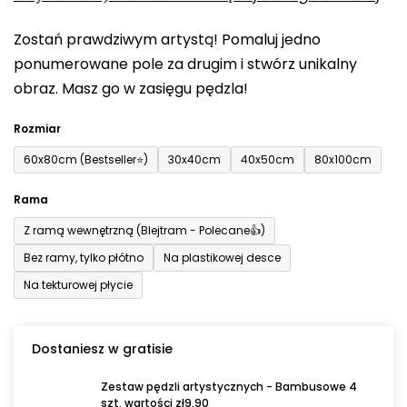
0,0
Zostań prawdziwym artystą! Pomaluj jedno
na
ponumerowane pole za drugim i stwórz unikalny
5
obraz. Masz go w zasięgu pędzla!
gwiazdek.
Rozmiar
60x80cm (Bestseller⭐)
30x40cm
40x50cm
80x100cm
Rama
Z ramą wewnętrzną (Blejtram - Polecane👍)
Bez ramy, tylko płótno
Na plastikowej desce
Na tekturowej płycie
Dostaniesz w gratisie
Zestaw pędzli artystycznych - Bambusowe 4
szt. wartości zł9,90