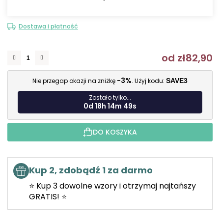
Dostawa i płatność
od
zł82,90
C
-3%
Nie przegap okazji na zniżkę
. Użyj kodu:
SAVE3
Zostało tylko...
0d 18h 14m 48s
DO KOSZYKA
Kup 2, zdobądź 1 za darmo
⭐ Kup 3 dowolne wzory i otrzymaj najtańszy
GRATIS! ⭐