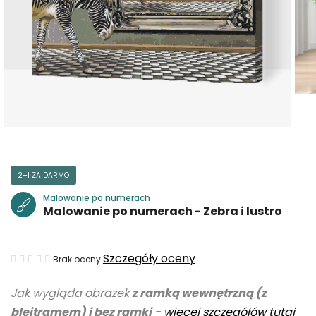
2+1 ZA DARMO
Malowanie po numerach
Malowanie po numerach - Zebra i lustro
Średnia
Szczegóły oceny
Brak oceny
ocena
Jak wygląda obrazek
z ramką wewnętrzną (z
produktu
blejtramem) i bez ramki
-
więcej szczegółów tutaj
wynosi