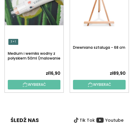
3 + 1
Drewniana sztaluga - 68 cm
Medium i werniks wodny z
połyskiem 50ml (malowanie
po numerach)
zł16,90
zł89,90
WYBIERAĆ
WYBIERAĆ
S
T
O
ŚLEDŹ NAS
Tik Tok
Youtube
P
K