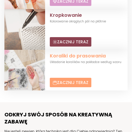
ZACZNIJ TERAZ
Kropkowanie
Kolorowanie okrągłych pól na płótnie
ZACZNIJ TERAZ
Koraliki do prasowania
Układanie koralików na pokładce według wzoru
ZACZNIJ TERAZ
ODKRYJ SWÓJ SPOSÓB NA KREATYWNĄ
ZABAWĘ
Nie jesteś pewien, która technika jest dla Ciebie odpowiednia? Ten