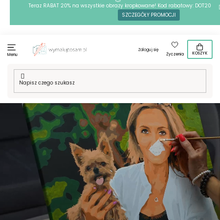
Przejść
Teraz RABAT 20% na wszystkie obrazy kropkowane! Kod rabatowy: DOT20
SZCZEGÓŁY PROMOCJI
do
treści
Zaloguj się
KOSZYK
Życzenia
Menu
Malowanie po numerach
Haft diamentowy
Krop