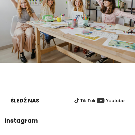
S
T
O
ŚLEDŹ NAS
Tik Tok
Youtube
P
K
A
Instagram