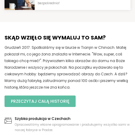
bezpośrednio!
SKĄD WZIĘŁO SIĘ WYMALUJ TO SAM?
Grudzień 2017. Spotkaliśmy się w biurze w Tianjin w Chinach. Matej
pokazał mi, co jego żona znalazła w Internecie. "Wow, super, coś
takiego chcę mieć!". Przywiozłem kilka obrazów do domu na Boże
Narodzenie i wszyscy je pokochali. Na początku wydawało się to
ciekawym hobby: będziemy sprowadzać obrazy do Czech. A dziś?
Mamy dużą fabrykę, zatrudniamy ponad 100 osób i piszemy wielką
historię, która jeszcze nie zna końca.
PRZECZYTAJ CAŁĄ HISTORIĘ
Szybka produkcja w Czechach
Opracowaliśmy własne oprogramowanie i produkujemy wszystko sami w
naszej fabryce w Pradze.