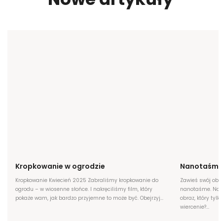
Kropkowanie w ogrodzie
Nanotaśm
Kropkowanie Kwiecień 2025 Zabraliśmy kropkowanie do
Zawieś swój ob
ogrodu – w wiosenne słońce. I nakręciliśmy film, który
nanotaśme. Na 
pokaże wam, jak bardzo przyjemne to może być. Obejrzyj...
obraz, który tyl
wiercenie?...