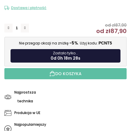
Dostawa i płatność
od zł87,90
od
zł87,90
C
-5%
Nie przegap okazji na zniżkę
. Użyj kodu:
PCNT5
Zostało tylko...
0d 0h 18m 27s
DO KOSZYKA
Najprostsza
technika
Produkcja w UE
Najpopularniejszy