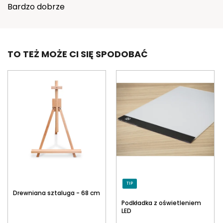
Bardzo dobrze
o
c
e
n
TO TEŻ MOŻE CI SIĘ SPODOBAĆ
TIP
Drewniana sztaluga - 68 cm
Podkładka z oświetleniem
LED