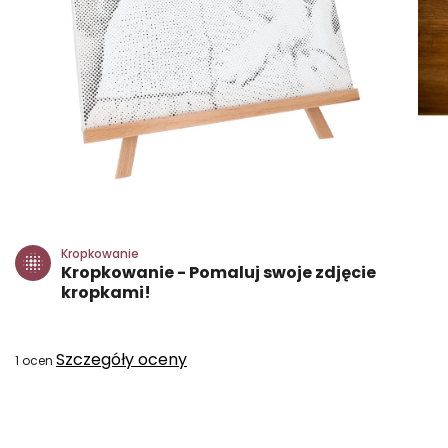
Kropkowanie
Kropkowanie - Pomaluj swoje zdjęcie
kropkami!
Średnia
Szczegóły oceny
1 ocen
ocena
produktu
wynosi