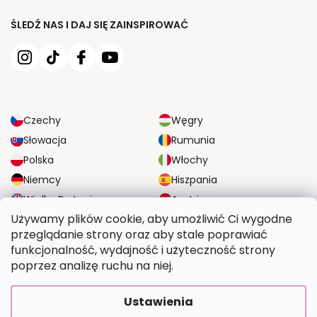
ŚLEDŹ NAS I DAJ SIĘ ZAINSPIROWAĆ
Czechy
Węgry
Słowacja
Rumunia
Polska
Włochy
Niemcy
Hiszpania
Wielka Brytania
Austria
Używamy plików cookie, aby umożliwić Ci wygodne
przeglądanie strony oraz aby stale poprawiać
NIEZAWODNE OPCJE DOSTAWY
funkcjonalność, wydajność i użyteczność strony
poprzez analizę ruchu na niej.
BEZPIECZNE OPCJE PŁATNOŚCI
Ustawienia