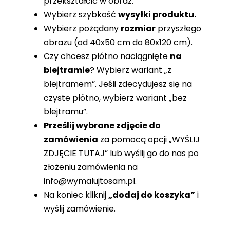
przekształcić w obraz.
Wybierz szybkość
wysyłki produktu.
Wybierz pożądany
rozmiar
przyszłego
obrazu (od 40x50 cm do 80x120 cm).
Czy chcesz płótno naciągnięte
na
blejtramie
? Wybierz wariant „z
blejtramem”. Jeśli zdecydujesz się na
czyste płótno, wybierz wariant „bez
blejtramu”.
Prześlij wybrane zdjęcie do
zamówienia
za pomocą opcji „WYŚLIJ
ZDJĘCIE TUTAJ” lub wyślij go do nas po
złożeniu zamówienia na
info@wymalujtosam.pl
.
Na koniec kliknij
„dodaj do koszyka”
i
wyślij zamówienie.