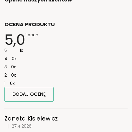
OCENA PRODUKTU
5,0
Średnia
1 ocen
ocena
produktu
wynosi
5
1x
5,0
na
4
0x
5
gwiazdek.
3
0x
2
0x
1
0x
DODAJ OCENĘ
L
i
s
Żaneta Kisielewicz
t
|
27.4.2026
Ocena produktu to 5 na 5 gwiazdek.
a