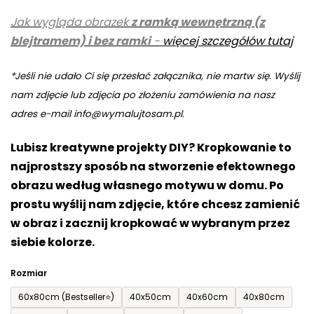
5,0
Jak wygląda obrazek
z ramką wewnętrzną (z
na
blejtramem) i bez ramki
-
więcej szczegółów tutaj
5
gwiazdek.
*Jeśli nie udało Ci się przesłać załącznika, nie martw się. Wyślij
nam zdjęcie lub zdjęcia po złożeniu zamówienia na nasz
adres e-mail info@wymalujtosam.pl.
Lubisz kreatywne projekty DIY? Kropkowanie to
najprostszy sposób na stworzenie efektownego
obrazu według własnego motywu w domu. Po
prostu wyślij nam zdjęcie, które chcesz zamienić
w obraz i zacznij kropkować w wybranym przez
siebie kolorze.
Rozmiar
60x80cm (Bestseller⭐)
40x50cm
40x60cm
40x80cm