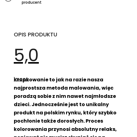
producent
OPIS PRODUKTU
5,0
Średnia
ocena
1 ocen
Kropkowanie to jak na razie nasza
produktu
wynosi
najprostsza metoda malowania, więc
5,0
na
poradzą sobie z nim nawet najmłodsze
5
gwiazdek.
dzieci. Jednocześnie jest to unikalny
produkt na polskim rynku, który szybko
pochłonie także dorosłych. Proces
kolorowania przynosi absolutny relaks,