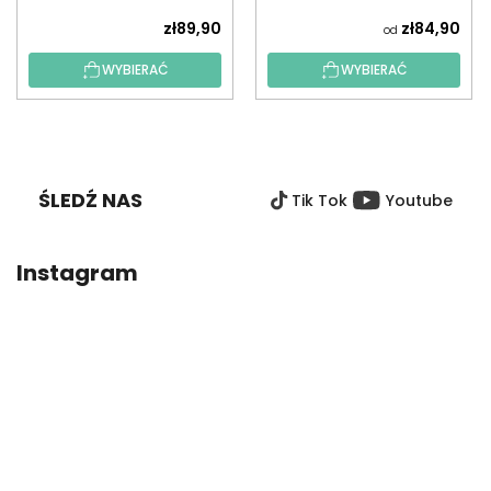
zł89,90
zł84,90
od
WYBIERAĆ
WYBIERAĆ
S
T
O
ŚLEDŹ NAS
Tik Tok
Youtube
P
K
A
Instagram