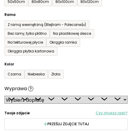
50x50cm
80x80cm
80x100cm
80x120cm
Rama
Z ramą wewnętrzną (Blejtram - Polecane👍)
Bez ramy, tylko płótno
Na plastikowej desce
Na tekturowej płycie
Okrągła ramka
Okrągła płytka kartonowa
Kolor
Czarna
Niebieska
Złota
Wyprawa
?
Twoje zdjęcie
Czy chcesz rady?
PRZEŚLIJ ZDJĘCIE TUTAJ