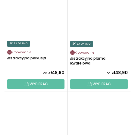
2+1 ZA DARMO
2+1 ZA DARMO
Kropkowanie
Kropkowanie
Abstrakcyjna perkusja
Abstrakcyjna plama
akwarelowa
zł48,90
zł48,90
od
od
WYBIERAĆ
WYBIERAĆ