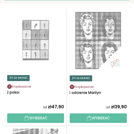
R
T
L
O
I
W
S
A
T
N
A
I
P
E
R
P
O
R
D
O
U
2+1 ZA DARMO
2+1 ZA DARMO
D
K
U
Kropkowanie
Kropkowanie
T
12 pokoi
4 odcienie Marilyn
K
Ó
T
W
zł47,90
zł39,90
od
od
Ó
W
WYBIERAĆ
WYBIERAĆ