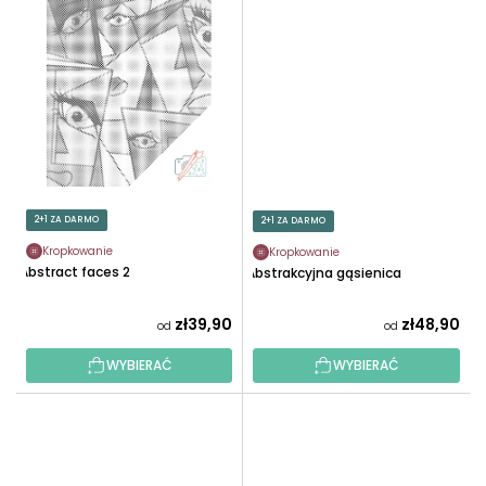
2+1 ZA DARMO
2+1 ZA DARMO
Kropkowanie
Kropkowanie
Abstract faces 2
Abstrakcyjna gąsienica
zł39,90
zł48,90
od
od
WYBIERAĆ
WYBIERAĆ