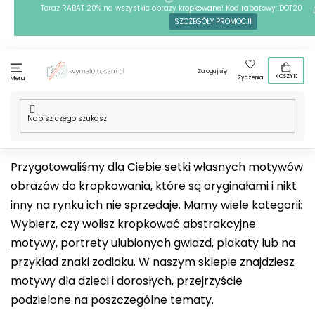
Przejść
Teraz RABAT 20% na wszystkie obrazy kropkowane! Kod rabatowy: DOT20
SZCZEGÓŁY PROMOCJI
do
treści
Zaloguj się
KOSZYK
Życzenia
Menu
Home
/
Techniki
/
Kropkowanie
/
Nasze motywy
Przygotowaliśmy dla Ciebie setki
własnych motywów
obrazów do kropkowania
, które są oryginałami i nikt
inny na rynku ich nie sprzedaje. Mamy wiele kategorii:
Wybierz, czy wolisz kropkować
abstrakcyjne
motywy
, portrety ulubionych
gwiazd
, plakaty lub na
przykład znaki zodiaku. W naszym sklepie znajdziesz
motywy dla dzieci i dorosłych, przejrzyście
podzielone na poszczególne tematy.