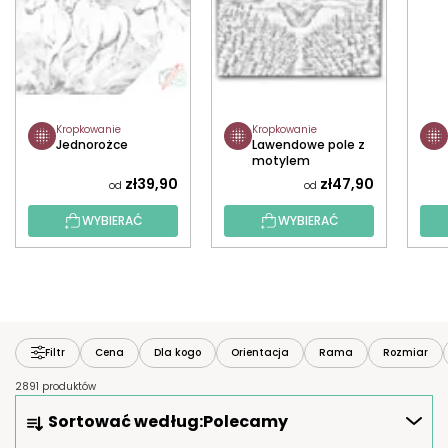
Kropkowanie
Kropkowanie
Jednorożce
Lawendowe pole z
motylem
zł39,90
zł47,90
od
od
WYBIERAĆ
WYBIERAĆ
Filtr
Cena
Dla kogo
Orientacja
Rama
Rozmiar
2891 produktów
S
Sortować według:
Polecamy
O