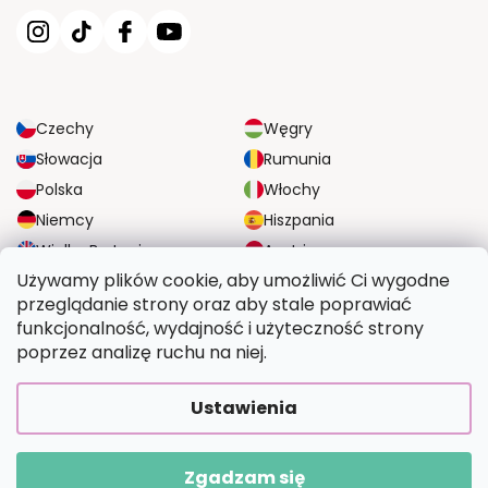
Czechy
Węgry
Słowacja
Rumunia
Polska
Włochy
Niemcy
Hiszpania
Wielka Brytania
Austria
Używamy plików cookie, aby umożliwić Ci wygodne
przeglądanie strony oraz aby stale poprawiać
NIEZAWODNE OPCJE DOSTAWY
funkcjonalność, wydajność i użyteczność strony
poprzez analizę ruchu na niej.
BEZPIECZNE OPCJE PŁATNOŚCI
Ustawienia
Zgadzam się
Copyright 2026
Wymalujtosam.pl
. Wszystkie prawa zastrzeżone.