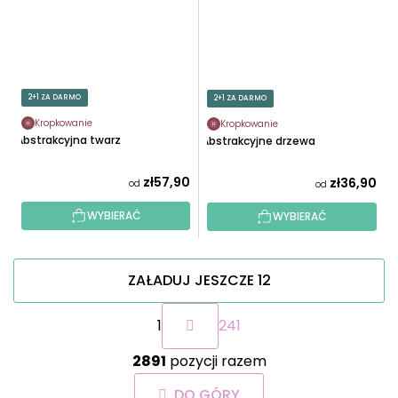
2+1 ZA DARMO
2+1 ZA DARMO
Kropkowanie
Kropkowanie
Abstrakcyjna twarz
Abstrakcyjne drzewa
zł57,90
zł36,90
od
od
WYBIERAĆ
WYBIERAĆ
ZAŁADUJ JESZCZE 12
P
1
241
a
g
K
i
2891
pozycji razem
o
n
n
a
DO GÓRY