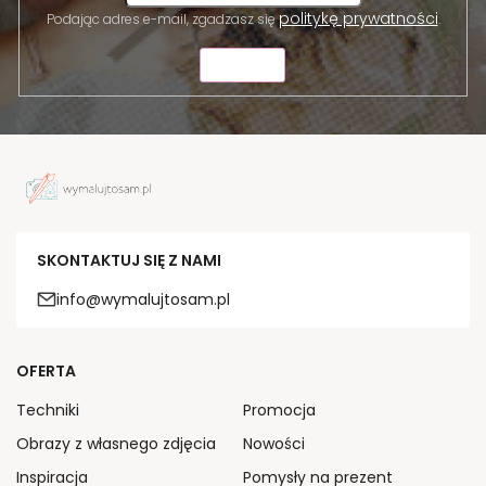
politykę prywatności
Podając adres e-mail, zgadzasz się
.
WYŚLIJ
SKONTAKTUJ SIĘ Z NAMI
info@wymalujtosam.pl
OFERTA
Techniki
Promocja
Obrazy z własnego zdjęcia
Nowości
Inspiracja
Pomysły na prezent