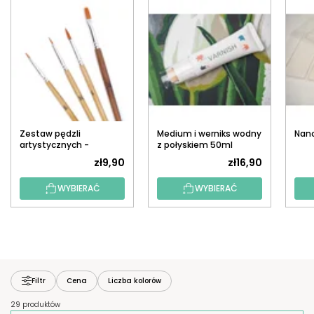
Zestaw pędzli
Medium i werniks wodny
Nano
artystycznych -
z połyskiem 50ml
Bambusowe 4 szt.
(malowanie po
zł9,90
zł16,90
numerach)
WYBIERAĆ
WYBIERAĆ
Filtr
Cena
Liczba kolorów
29 produktów