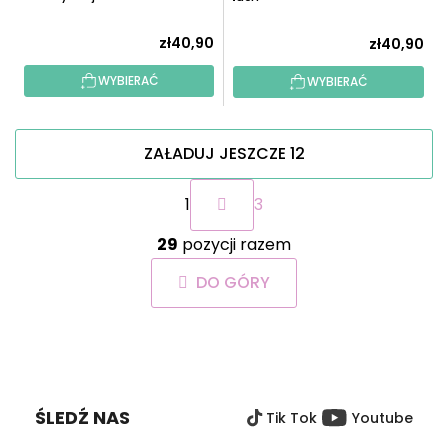
zł40,90
zł40,90
WYBIERAĆ
WYBIERAĆ
ZAŁADUJ JESZCZE 12
P
1
3
a
g
K
i
29
pozycji razem
o
n
n
a
DO GÓRY
t
c
r
j
o
a
S
l
T
k
O
i
ŚLEDŹ NAS
Tik Tok
Youtube
P
l
i
K