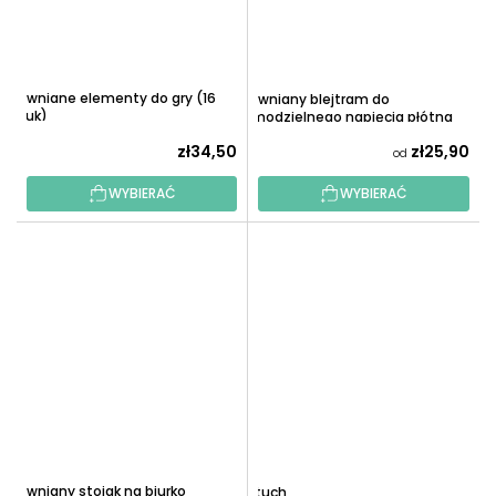
Drewniane elementy do gry (16
Drewniany blejtram do
sztuk)
samodzielnego napięcia płótna
zł34,50
zł25,90
od
WYBIERAĆ
WYBIERAĆ
Drewniany stojak na biurko
Fartuch