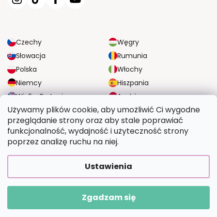
Czechy
Węgry
Słowacja
Rumunia
Polska
Włochy
Niemcy
Hiszpania
Wielka Brytania
Austria
Używamy plików cookie, aby umożliwić Ci wygodne
przeglądanie strony oraz aby stale poprawiać
NIEZAWODNE OPCJE DOSTAWY
funkcjonalność, wydajność i użyteczność strony
poprzez analizę ruchu na niej.
BEZPIECZNE OPCJE PŁATNOŚCI
Ustawienia
Zgadzam się
Copyright 2026
Wymalujtosam.pl
. Wszystkie prawa zastrzeżone.
Opracował Shoptet Premium
|
Upravilo
FV STUDIO