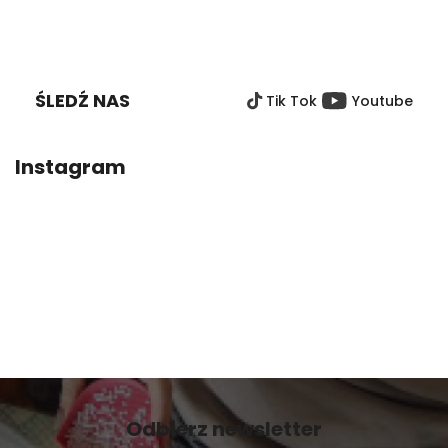
S
T
O
ŚLEDŹ NAS
Tik Tok
Youtube
P
K
A
Instagram
Odbierz newsletter