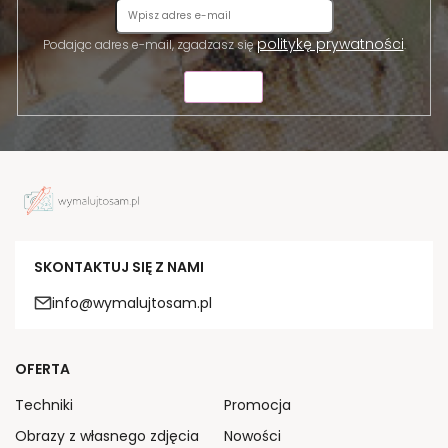
politykę prywatności
Podając adres e-mail, zgadzasz się
.
WYŚLIJ
SKONTAKTUJ SIĘ Z NAMI
info@wymalujtosam.pl
OFERTA
Techniki
Promocja
Obrazy z własnego zdjęcia
Nowości