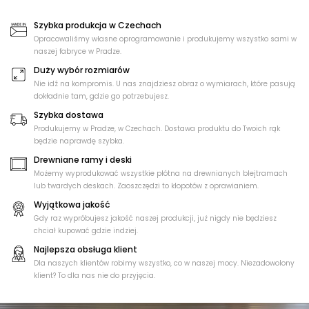
Szybka produkcja w Czechach
Opracowaliśmy własne oprogramowanie i produkujemy wszystko sami w
naszej fabryce w Pradze.
Duży wybór rozmiarów
Nie idź na kompromis. U nas znajdziesz obraz o wymiarach, które pasują
dokładnie tam, gdzie go potrzebujesz.
Szybka dostawa
Produkujemy w Pradze, w Czechach. Dostawa produktu do Twoich rąk
będzie naprawdę szybka.
Drewniane ramy i deski
Możemy wyprodukować wszystkie płótna na drewnianych blejtramach
lub twardych deskach. Zaoszczędzi to kłopotów z oprawianiem.
Wyjątkowa jakość
Gdy raz wypróbujesz jakość naszej produkcji, już nigdy nie będziesz
chciał kupować gdzie indziej.
Najlepsza obsługa klient
Dla naszych klientów robimy wszystko, co w naszej mocy. Niezadowolony
klient? To dla nas nie do przyjęcia.