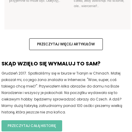
przyjemne to może być. Obejrzyj...
czeka, żeby zawisnąć na ścianie,
ale… wiercenie?...
PRZECZYTAJ WIĘCEJ ARTYKUŁÓW
SKĄD WZIĘŁO SIĘ WYMALUJ TO SAM?
Grudzień 2017. Spotkaliśmy się w biurze w Tianjin w Chinach. Matej
pokazał mi, co jego żona znalazła w Internecie. "Wow, super, coś
takiego chcę mieć!". Przywiozłem kilka obrazów do domu na Boże
Narodzenie i wszyscy je pokochali. Na początku wydawało się to
ciekawym hobby: będziemy sprowadzać obrazy do Czech. A dziś?
Mamy dużą fabrykę, zatrudniamy ponad 100 osób i piszemy wielką
historię, która jeszcze nie zna końca.
PRZECZYTAJ CAŁĄ HISTORIĘ