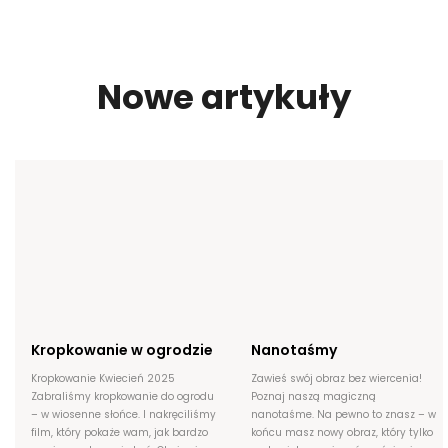
Nowe artykuły
Kropkowanie w ogrodzie
Nanotaśmy
Kropkowanie Kwiecień 2025
Zawieś swój obraz bez wiercenia!
Zabraliśmy kropkowanie do ogrodu
Poznaj naszą magiczną
– w wiosenne słońce. I nakręciliśmy
nanotaśme. Na pewno to znasz – w
film, który pokaże wam, jak bardzo
końcu masz nowy obraz, który tylko