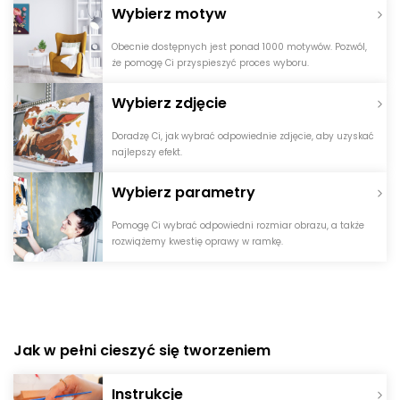
Wybierz motyw
Obecnie dostępnych jest ponad 1000 motywów. Pozwól,
że pomogę Ci przyspieszyć proces wyboru.
Wybierz zdjęcie
Doradzę Ci, jak wybrać odpowiednie zdjęcie, aby uzyskać
najlepszy efekt.
Wybierz parametry
Pomogę Ci wybrać odpowiedni rozmiar obrazu, a także
rozwiążemy kwestię oprawy w ramkę.
Jak w pełni cieszyć się tworzeniem
Instrukcje