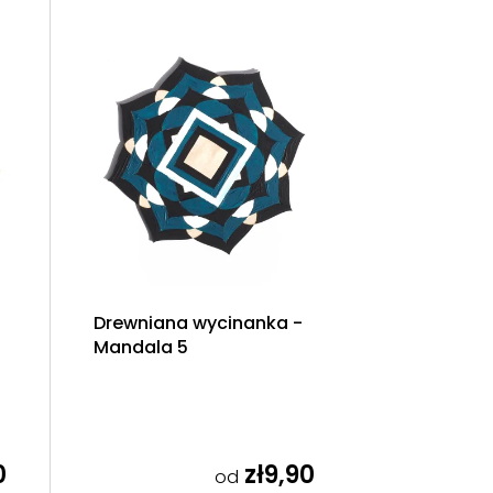
R
T
O
W
A
N
I
Drewniana wycinanka -
E
Mandala 5
P
R
0
zł9,90
O
od