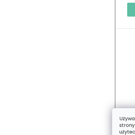
T
Ó
W
Używam
Dr
strony
Ma
użytec