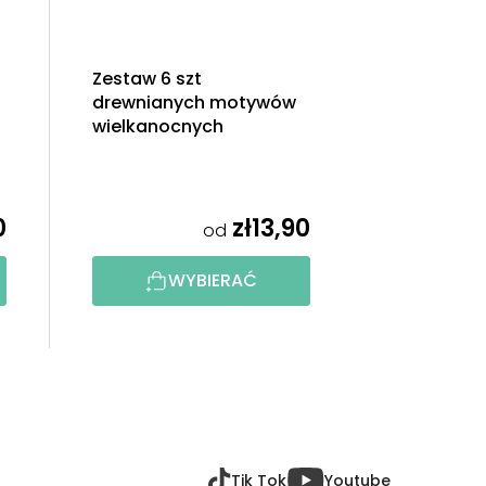
Zestaw 6 szt
drewnianych motywów
wielkanocnych
0
zł13,90
od
WYBIERAĆ
Tik Tok
Youtube