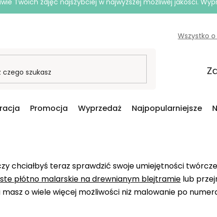
e Twoich zdjęć najszybciej w najwyższej możliwej jakości. Wy
Wszystko o
Za
iracja
Promocja
Wyprzedaż
Najpopularniejsze
N
zy chciałbyś teraz sprawdzić swoje umiejętności twórcz
ste płótno malarskie na drewnianym blejtramie
lub przej
i masz o wiele więcej możliwości niż malowanie po nume