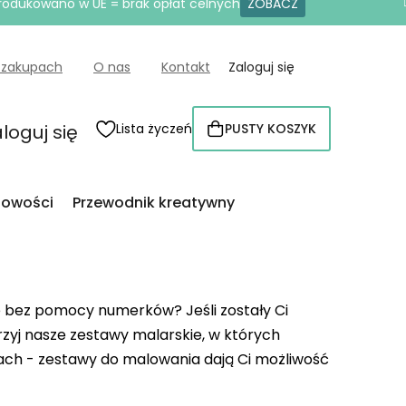
produkowano w UE = brak opłat celnych
ZOBACZ
 zakupach
O nas
Kontakt
Zaloguj się
loguj się
Lista życzeń
PUSTY KOSZYK
KOSZYK
owości
Przewodnik kreatywny
e bez pomocy numerków? Jeśli zostały Ci
rzyj nasze zestawy malarskie, w których
rach - zestawy do malowania dają Ci możliwość