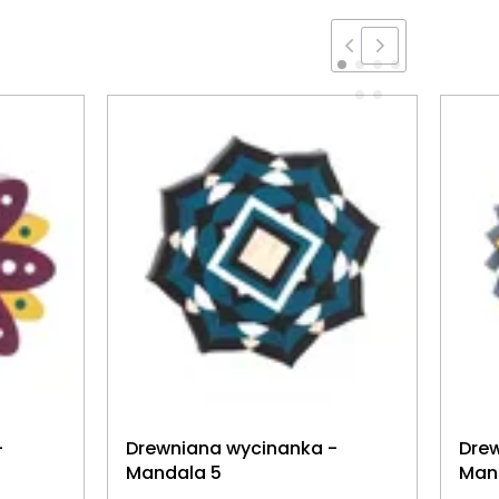
-
Drewniana wycinanka -
Dre
Mandala 5
Man