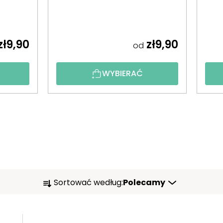
zł9,90
zł9,90
od
WYBIERAĆ
S
Sortować według:
Polecamy
O