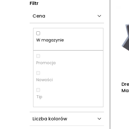
P
L
Filtr
A
I
Cena
S
S
E
T
W magazynie
K
A
B
P
Promocja
O
R
Nowości
Dr
C
O
Ma
Tip
Z
D
N
U
Liczba kolorów
Y
K