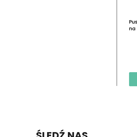
Pus
na 
S
ŚLEDŹ NAS