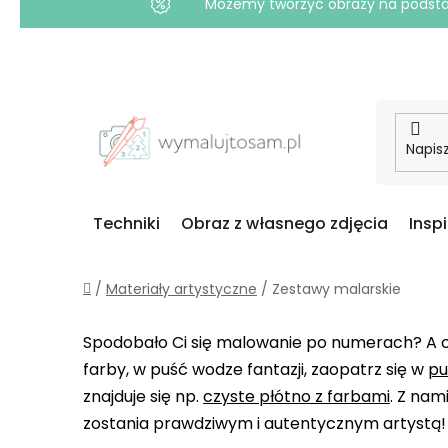
Możemy tworzyć obrazy na podstawi
Przejść
do
treści
Techniki
Obraz z własnego zdjęcia
Insp
Home
/
Materiały artystyczne
/
Zestawy malarskie
Spodobało Ci się malowanie po numerach? A c
farby, w puść wodze fantazji, zaopatrz się w
pu
znajduje się np.
czyste płótno z farbami
. Z nam
zostania prawdziwym i autentycznym artystą!