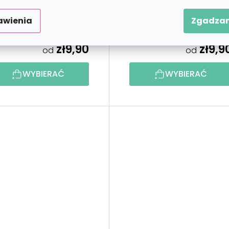
awienia
Zgadzam
zł9,90
zł9,9
od
od
WYBIERAĆ
WYBIERAĆ