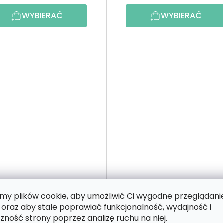
WYBIERAĆ
WYBIERAĆ
y plików cookie, aby umożliwić Ci wygodne przeglądani
ewniana wycinanka -
Drewniana wycinanka -
 oraz aby stale poprawiać funkcjonalność, wydajność i
ndala 6
Mandala 7
zność strony poprzez analizę ruchu na niej.