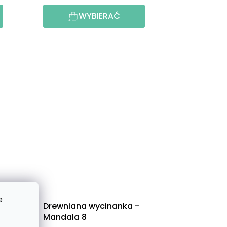
D
WYBIERAĆ
U
K
T
Ó
W
e
Drewniana wycinanka -
Mandala 8