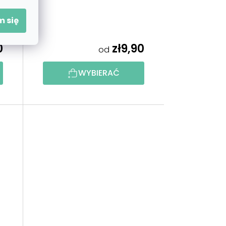
 się
0
zł9,90
od
WYBIERAĆ