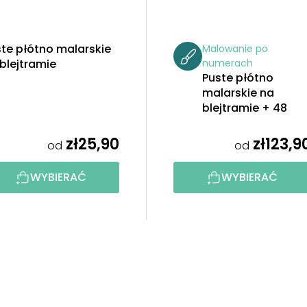
te płótno malarskie
Malowanie po
blejtramie
numerach
Puste płótno
malarskie na
blejtramie + 48
farb
zł25,90
zł123,9
od
od
WYBIERAĆ
WYBIERAĆ
K
o
n
t
r