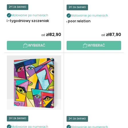
O
U
2+1 ZA DARMO
2+1 ZA DARMO
D
K
U
Malowanie po numerach
Malowanie po numerach
T
4-tygodniowy szczeniak
A poor relation
K
Ó
T
W
zł82,90
zł87,90
od
od
Ó
W
WYBIERAĆ
WYBIERAĆ
2+1 ZA DARMO
2+1 ZA DARMO
Malowanie po numerach
Malowanie po numerach