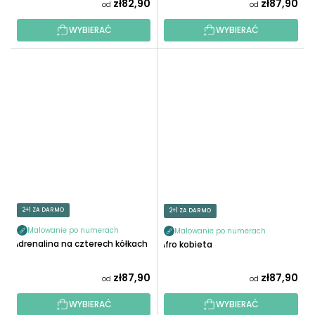
zł82,90
zł87,90
od
od
WYBIERAĆ
WYBIERAĆ
2+1 ZA DARMO
2+1 ZA DARMO
Malowanie po numerach
Malowanie po numerach
Adrenalina na czterech kółkach
Afro kobieta
zł87,90
zł87,90
od
od
WYBIERAĆ
WYBIERAĆ