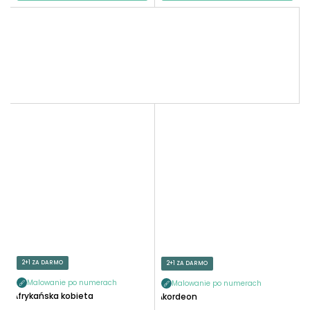
2+1 ZA DARMO
2+1 ZA DARMO
Malowanie po numerach
Malowanie po numerach
Afrykańska kobieta
Akordeon