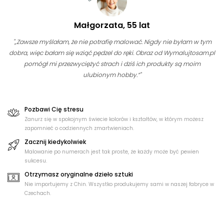
Małgorzata, 55 lat
"„Zawsze myślałam, że nie potrafię malować. Nigdy nie byłam w tym
dobra, więc bałam się wziąć pędzel do ręki. Obraz od Wymalujtosam.pl
pomógł mi przezwyciężyć strach i dziś ich produkty są moim
ulubionym hobby.“"
Pozbawi Cię stresu
Zanurz się w spokojnym świecie kolorów i kształtów, w którym możesz
zapomnieć o codziennych zmartwieniach.
Zacznij kiedykolwiek
Malowanie po numerach jest tak proste, że każdy może być pewien
sukcesu.
Otrzymasz oryginalne dzieło sztuki
Nie importujemy z Chin. Wszystko produkujemy sami w naszej fabryce w
Czechach.