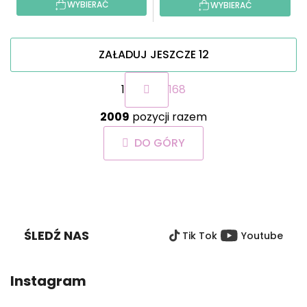
WYBIERAĆ
WYBIERAĆ
ZAŁADUJ JESZCZE 12
P
1
168
a
g
K
i
2009
pozycji razem
o
n
n
a
DO GÓRY
t
c
r
j
o
a
S
l
T
k
O
i
ŚLEDŹ NAS
Tik Tok
Youtube
P
l
i
K
s
A
Instagram
t
y