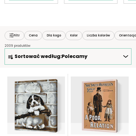
Filtr
Cena
Dla kogo
Kolor
Liczba kolorów
Orientacj
2009 produktów
S
Sortować według:
Polecamy
O
R
T
L
O
I
W
S
A
T
N
A
I
P
E
R
P
O
R
D