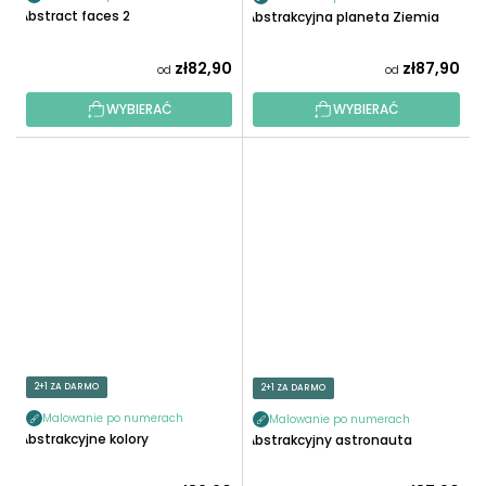
Abstract faces 2
Abstrakcyjna planeta Ziemia
zł82,90
zł87,90
od
od
WYBIERAĆ
WYBIERAĆ
2+1 ZA DARMO
2+1 ZA DARMO
Malowanie po numerach
Malowanie po numerach
Abstrakcyjne kolory
Abstrakcyjny astronauta