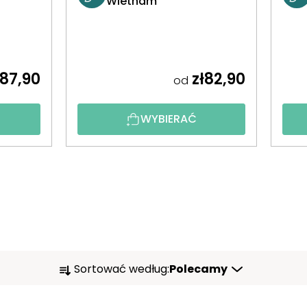
Wietnam
87,90
zł82,90
od
WYBIERAĆ
S
Sortować według:
Polecamy
O