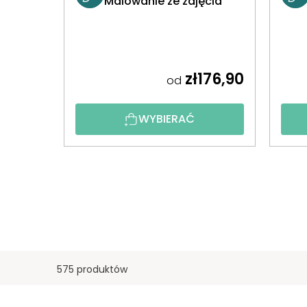
Malowanie ze zdjęcia
zł176,90
od
WYBIERAĆ
575 produktów