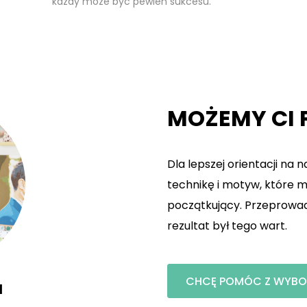
każdy może być pewien sukcesu.
MOŻEMY CI
Dla lepszej orientacji na 
technikę i motyw, które
początkujący. Przeprowad
rezultat był tego wart.
CHCĘ POMÓC Z WYB
l