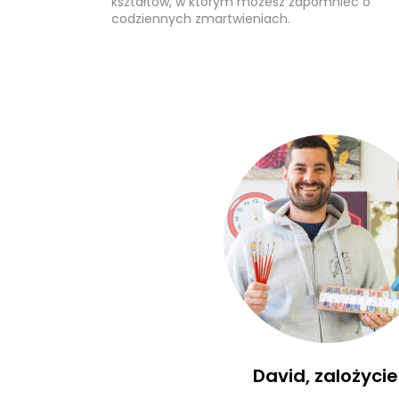
kształtów, w którym możesz zapomnieć o
codziennych zmartwieniach.
David, zalożycie