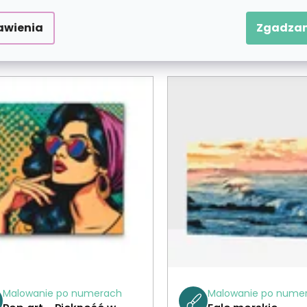
awienia
Zgadzam
DAWANE
Malowanie po numerach
Malowanie po nume