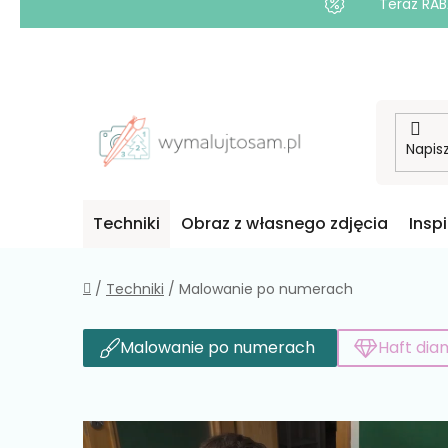
Teraz RAB
Przejść
do
treści
Techniki
Obraz z własnego zdjęcia
Insp
Home
/
Techniki
/
Malowanie po numerach
Malowanie po numerach
Haft di