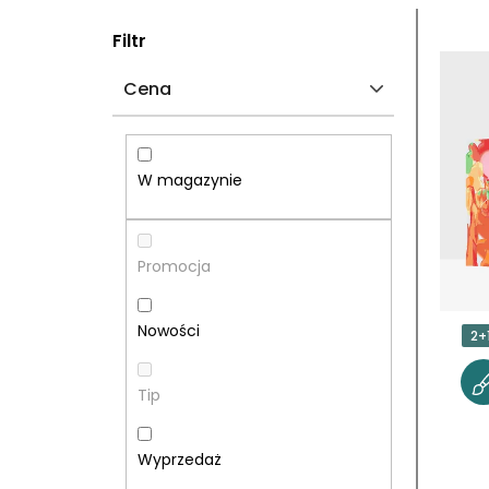
P
L
Filtr
A
I
Cena
S
S
E
T
W magazynie
K
A
B
P
Promocja
O
R
Nowości
2+
C
O
Tip
Z
D
N
U
Wyprzedaż