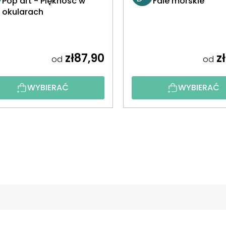
Pop art - Piękność w
Fale morskie
okularach
zł87,90
zł
od
od
WYBIERAĆ
WYBIERAĆ