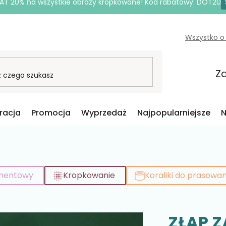
AT 20% na wszystkie obrazy kropkowane! Kod rabatowy: DOT20
Wszystko o
Za
iracja
Promocja
Wyprzedaż
Najpopularniejsze
N
amentowy
Kropkowanie
Koraliki do prasowan
ZŁAP Z