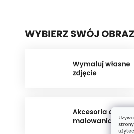
WYBIERZ SWÓJ OBRA
Wymaluj własne
zdjęcie
Akcesoria do
Używam
malowania
strony
użytec