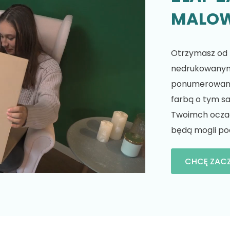
MALO
Otrzymasz od n
nedrukowanym 
ponumerowanyc
farbą o tym s
Twoimch oczach
będą mogli po
CHCĘ ZAC