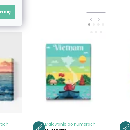
 się
rach
Malowanie po numerach