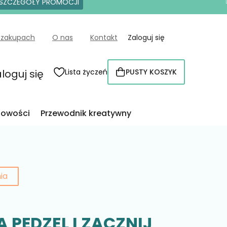
SZCZEGÓŁY PROMOCJI
 zakupach
O nas
Kontakt
Zaloguj się
loguj się
Lista życzeń
PUSTY KOSZYK
KOSZYK
owości
Przewodnik kreatywny
ia
A PĘDZEL I ZACZNIJ