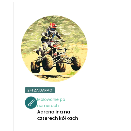
R
T
O
W
A
N
I
2+1 ZA DARMO
E
Malowanie po
numerach
P
Adrenalina na
czterech kółkach
R