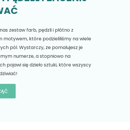
WAĆ
as zestaw farb, pędzli i płótno z
motywem, które podzieliliśmy na wiele
h pól. Wystarczy, że pomalujesz je
amym numerze, a stopniowo na
 pojawi się dzieło sztuki, które wszyscy
dziwiać!
ZĄĆ