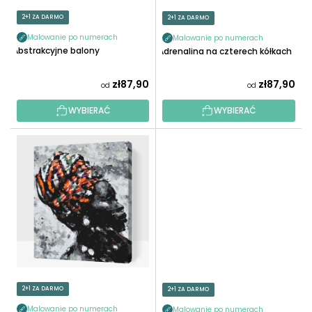
O
U
2+1 ZA DARMO
2+1 ZA DARMO
D
K
U
Malowanie po numerach
Malowanie po numerach
T
Abstrakcyjne balony
Adrenalina na czterech kółkach
K
Ó
T
W
zł87,90
zł87,90
od
od
Ó
W
WYBIERAĆ
WYBIERAĆ
2+1 ZA DARMO
2+1 ZA DARMO
Malowanie po numerach
Malowanie po numerach