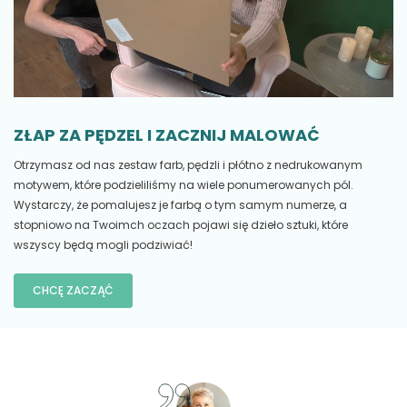
ZŁAP ZA PĘDZEL I ZACZNIJ MALOWAĆ
Otrzymasz od nas zestaw farb, pędzli i płótno z nedrukowanym
motywem, które podzieliliśmy na wiele ponumerowanych pól.
Wystarczy, że pomalujesz je farbą o tym samym numerze, a
stopniowo na Twoimch oczach pojawi się dzieło sztuki, które
wszyscy będą mogli podziwiać!
CHCĘ ZACZĄĆ