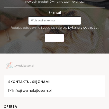
nowych produktów na naszym e-shop.
E-mail
politykę prywatności
Podając adres e-mail, zgadzasz się
.
WYŚLIJ
SKONTAKTUJ SIĘ Z NAMI
info@wymalujtosam.pl
OFERTA