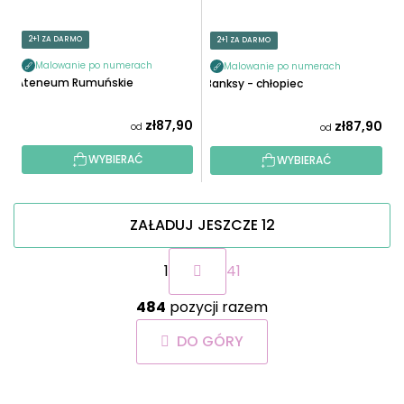
2+1 ZA DARMO
2+1 ZA DARMO
Malowanie po numerach
Malowanie po numerach
Ateneum Rumuńskie
Banksy - chłopiec
zł87,90
zł87,90
od
od
WYBIERAĆ
WYBIERAĆ
ZAŁADUJ JESZCZE 12
P
1
41
a
g
K
i
484
pozycji razem
o
n
n
a
DO GÓRY
t
c
r
j
o
a
S