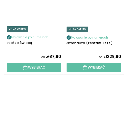
2+1 ZA DARMO
2+1 ZA DARMO
Malowanie po numerach
Malowanie po numerach
Anioł ze świecą
Astronauta (zestaw 3 szt.)
zł87,90
zł229,90
od
od
WYBIERAĆ
WYBIERAĆ