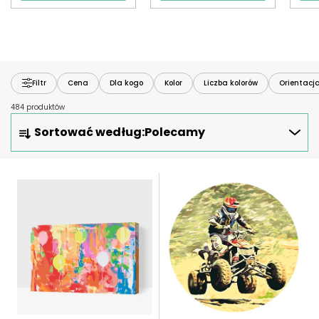
Filtr
Cena
Dla kogo
Kolor
Liczba kolorów
Orientacj
484 produktów
S
Sortować według:
Polecamy
O
R
T
L
O
I
W
S
A
T
N
A
I
P
E
R
P
O
R
D