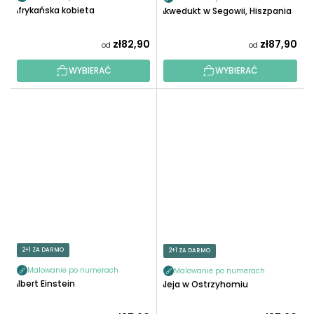
Afrykańska kobieta
Akwedukt w Segowii, Hiszpania
zł82,90
zł87,90
od
od
WYBIERAĆ
WYBIERAĆ
2+1 ZA DARMO
2+1 ZA DARMO
Malowanie po numerach
Malowanie po numerach
Albert Einstein
Aleja w Ostrzyhomiu