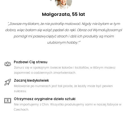
Małgorzata, 55 lat
"„Zawsze myślałam, że nie potrafię malować. Nigdy nie byłam w tym
dobra, więc bałam się wziąć pędzel do ręki. Obraz od Wymalujtosam.pl
pomógł mi przezwyciężyć strach i dziś ich produkty są moim
ulubionym hobby.“"
Pozbawi Cię stresu
Zanurz się w spokojnym świecie kolorów i kształtów, w którym możesz
zapomnieć o codziennych zmartwieniach.
Zacznij kiedykolwiek
Malowanie po numerach jest tak proste, że każdy może być pewien
sukcesu.
Otrzymasz oryginalne dzieło sztuki
Nie importujemy z Chin. Wszystko produkujemy sami w naszej fabryce w
Czechach.