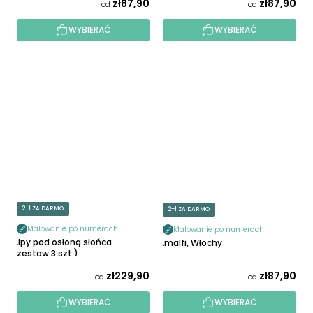
zł87,90
zł87,90
od
od
WYBIERAĆ
WYBIERAĆ
2+1 ZA DARMO
2+1 ZA DARMO
Malowanie po numerach
Malowanie po numerach
Alpy pod osłoną słońca
Amalfi, Włochy
(zestaw 3 szt.)
zł229,90
zł87,90
od
od
WYBIERAĆ
WYBIERAĆ