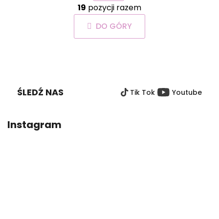
i
19
pozycji razem
o
n
n
a
DO GÓRY
t
c
r
j
o
a
S
l
T
k
O
i
ŚLEDŹ NAS
Tik Tok
Youtube
P
l
i
K
s
A
Instagram
t
y