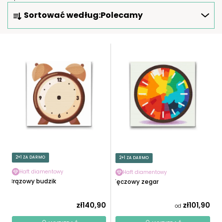
S
Sortować według:
Polecamy
O
R
T
L
O
I
W
S
A
T
N
A
I
P
E
R
P
O
R
D
O
U
2+1 ZA DARMO
2+1 ZA DARMO
D
K
U
Haft diamentowy
Haft diamentowy
T
Brązowy budzik
Tęczowy zegar
K
Ó
T
W
zł140,90
zł101,90
od
Ó
W