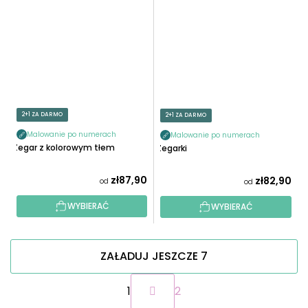
2+1 ZA DARMO
2+1 ZA DARMO
Malowanie po numerach
Malowanie po numerach
Zegar z kolorowym tłem
Zegarki
zł87,90
zł82,90
od
od
WYBIERAĆ
WYBIERAĆ
ZAŁADUJ JESZCZE 7
P
1
2
a
g
K