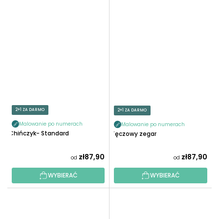
2+1 ZA DARMO
2+1 ZA DARMO
Malowanie po numerach
Malowanie po numerach
Chińczyk- Standard
Tęczowy zegar
zł87,90
zł87,90
od
od
WYBIERAĆ
WYBIERAĆ