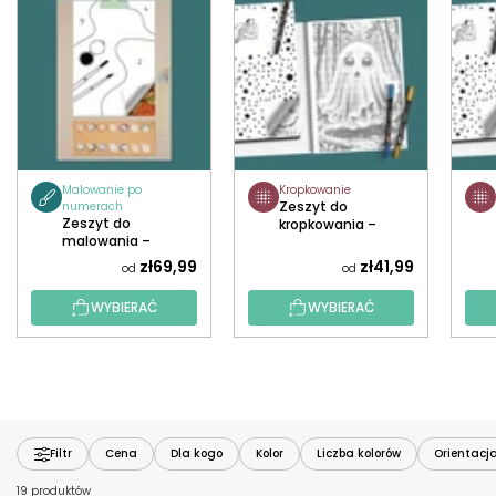
Malowanie po
Kropkowanie
Zeszyt do
numerach
Zeszyt do
kropkowania –
malowania –
Halloween
Zwierzęta
zł69,99
zł41,99
od
od
WYBIERAĆ
WYBIERAĆ
Filtr
Cena
Dla kogo
Kolor
Liczba kolorów
Orientacj
19 produktów