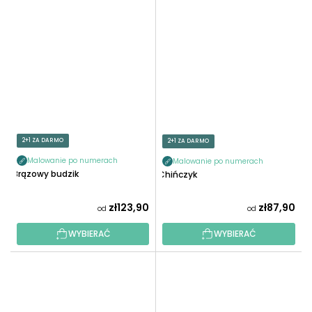
2+1 ZA DARMO
2+1 ZA DARMO
Malowanie po numerach
Malowanie po numerach
Brązowy budzik
Chińczyk
zł123,90
zł87,90
od
od
WYBIERAĆ
WYBIERAĆ