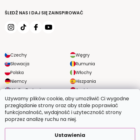
ŚLEDŹ NAS I DAJ SIĘ ZAINSPIROWAĆ
Czechy
Węgry
Słowacja
Rumunia
Polska
Włochy
Niemcy
Hiszpania
Wielka Brytania
Austria
Używamy plików cookie, aby umożliwić Ci wygodne
przeglądanie strony oraz aby stale poprawiać
NIEZAWODNE OPCJE DOSTAWY
funkcjonalność, wydajność i użyteczność strony
poprzez analizę ruchu na niej.
BEZPIECZNE OPCJE PŁATNOŚCI
Ustawienia