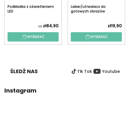
Podkładka z oświetleniem
Lakier/utrwalacz do
LED
gotowych obrazów
diamentowych z
aplikatorem
zł84,90
zł19,90
od
WYBIERAĆ
WYBIERAĆ
S
T
O
ŚLEDŹ NAS
Tik Tok
Youtube
P
K
A
Instagram