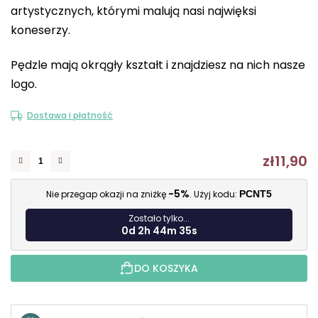
artystycznych, którymi malują nasi najwięksi
5
koneserzy.
gwiazdek.
Pędzle mają okrągły kształt i znajdziesz na nich nasze
logo.
Dostawa i płatność
zł11,90
C
-5%
Nie przegap okazji na zniżkę
. Użyj kodu:
PCNT5
Zostało tylko...
0d 2h 44m 34s
DO KOSZYKA