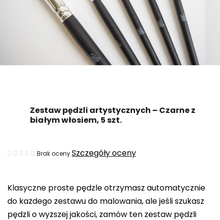
Zestaw pędzli artystycznych – Czarne z
białym włosiem, 5 szt.
Średnia
Szczegóły oceny
Brak oceny
ocena
produktu
Klasyczne proste pędzle otrzymasz automatycznie
wynosi
do każdego zestawu do malowania, ale jeśli szukasz
0,0
pędzli o wyższej jakości, zamów ten zestaw pędzli
na