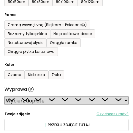
50x50cm
80x80cm
80x100cm
80x120cm
Rama
Z ramą wewnętrzną (Blejtram - Polecane👍)
Bez ramy, tylko płótno
Na plastikowej desce
Na tekturowej płycie
Okrągła ramka
Okrągła płytka kartonowa
Kolor
Czarna
Niebieska
Złota
Wyprawa
?
Twoje zdjęcie
Czy chcesz rady?
PRZEŚLIJ ZDJĘCIE TUTAJ