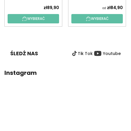
zł89,90
zł84,90
od
WYBIERAĆ
WYBIERAĆ
S
T
O
ŚLEDŹ NAS
Tik Tok
Youtube
P
K
A
Instagram