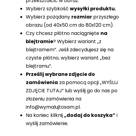
przekształcić w obraz.
Wybierz szybkość
wysyłki produktu.
Wybierz pożądany
rozmiar
przyszłego
obrazu (od 40x50 cm do 80x120 cm).
Czy chcesz płótno naciągnięte
na
blejtramie
? Wybierz wariant „z
blejtramem”. Jeśli zdecydujesz się na
czyste płótno, wybierz wariant „bez
blejtramu”.
Prześlij wybrane zdjęcie do
zamówienia
za pomocą opcji „WYŚLIJ
ZDJĘCIE TUTAJ” lub wyślij go do nas po
złożeniu zamówienia na
info@wymalujtosam.pl
.
Na koniec kliknij
„dodaj do koszyka”
i
wyślij zamówienie.