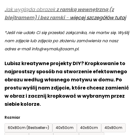
5,0
Jak wygląda obrazek
z ramką wewnętrzną (z
na
blejtramem) i bez ramki
-
więcej szczegółów tutaj
5
gwiazdek.
*Jeśli nie udało Ci się przesłać załącznika, nie martw się. Wyślij
nam zdjęcie lub zdjęcia po złożeniu zamówienia na nasz
adres e-mail info@wymalujtosam.pl.
Lubisz kreatywne projekty DIY? Kropkowanie to
najprostszy sposób na stworzenie efektownego
obrazu według własnego motywu w domu. Po
prostu wyślij nam zdjęcie, które chcesz zamienić
w obraz i zacznij kropkować w wybranym przez
siebie kolorze.
Rozmiar
60x80cm (Bestseller⭐)
40x50cm
40x60cm
40x80cm