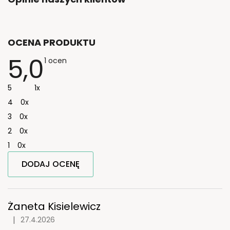
OCENA PRODUKTU
5,0
Średnia
1 ocen
ocena
produktu
wynosi
5
1x
5,0
na
4
0x
5
gwiazdek.
3
0x
2
0x
1
0x
DODAJ OCENĘ
L
i
s
Żaneta Kisielewicz
t
|
27.4.2026
Ocena produktu to 5 na 5 gwiazdek.
a