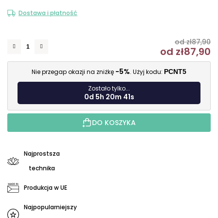
Dostawa i płatność
od zł87,90
od
zł87,90
C
-5%
Nie przegap okazji na zniżkę
. Użyj kodu:
PCNT5
Zostało tylko...
0d 5h 20m 40s
DO KOSZYKA
Najprostsza
technika
Produkcja w UE
Najpopularniejszy