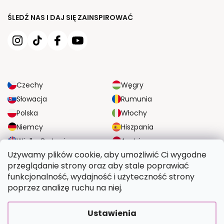
ŚLEDŹ NAS I DAJ SIĘ ZAINSPIROWAĆ
Czechy
Węgry
Słowacja
Rumunia
Polska
Włochy
Niemcy
Hiszpania
Wielka Brytania
Austria
Używamy plików cookie, aby umożliwić Ci wygodne
przeglądanie strony oraz aby stale poprawiać
NIEZAWODNE OPCJE DOSTAWY
funkcjonalność, wydajność i użyteczność strony
poprzez analizę ruchu na niej.
BEZPIECZNE OPCJE PŁATNOŚCI
Ustawienia