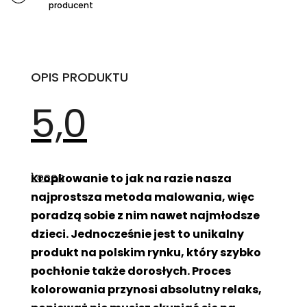
producent
OPIS PRODUKTU
5,0
Średnia
ocena
1 ocen
Kropkowanie to jak na razie nasza
produktu
wynosi
najprostsza metoda malowania, więc
5,0
na
poradzą sobie z nim nawet najmłodsze
5
gwiazdek.
dzieci. Jednocześnie jest to unikalny
produkt na polskim rynku, który szybko
pochłonie także dorosłych. Proces
kolorowania przynosi absolutny relaks,