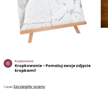
Kropkowanie
Kropkowanie - Pomaluj swoje zdjęcie
kropkami!
Średnia
Szczegóły oceny
1 ocen
ocena
produktu
wynosi