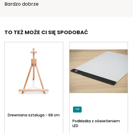
Bardzo dobrze
o
c
e
n
TO TEŻ MOŻE CI SIĘ SPODOBAĆ
TIP
Drewniana sztaluga - 68 cm
Podkładka z oświetleniem
LED