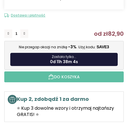
Dostawa i płatność
od
zł82,90
C
-3%
Nie przegap okazji na zniżkę
. Użyj kodu:
SAVE3
Zostało tylko...
0d 11h 38m 3s
DO KOSZYKA
Kup 2, zdobądź 1 za darmo
⭐ Kup 3 dowolne wzory i otrzymaj najtańszy
GRATIS! ⭐