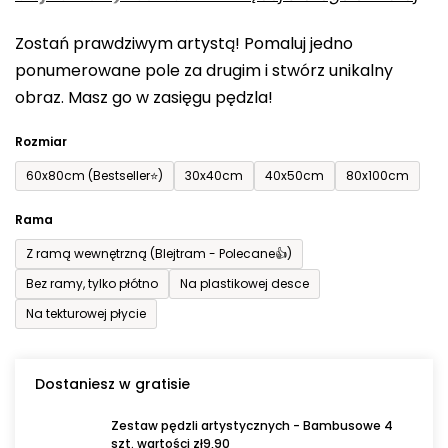
0,0
Zostań prawdziwym artystą! Pomaluj jedno
na
ponumerowane pole za drugim i stwórz unikalny
5
obraz. Masz go w zasięgu pędzla!
gwiazdek.
Rozmiar
60x80cm (Bestseller⭐)
30x40cm
40x50cm
80x100cm
Rama
Z ramą wewnętrzną (Blejtram - Polecane👍)
Bez ramy, tylko płótno
Na plastikowej desce
Na tekturowej płycie
Dostaniesz w gratisie
Zestaw pędzli artystycznych - Bambusowe 4
szt. wartości zł9,90