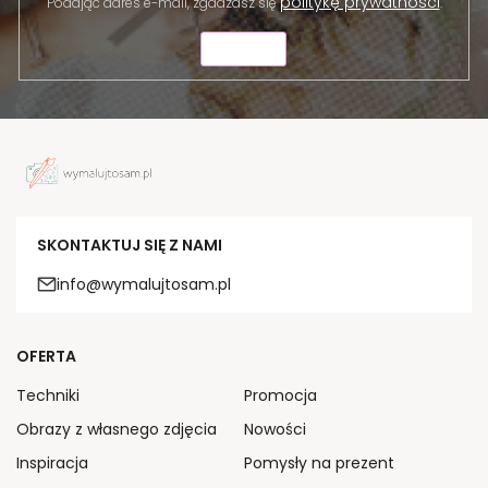
politykę prywatności
Podając adres e-mail, zgadzasz się
.
WYŚLIJ
SKONTAKTUJ SIĘ Z NAMI
info@wymalujtosam.pl
OFERTA
Techniki
Promocja
Obrazy z własnego zdjęcia
Nowości
Inspiracja
Pomysły na prezent