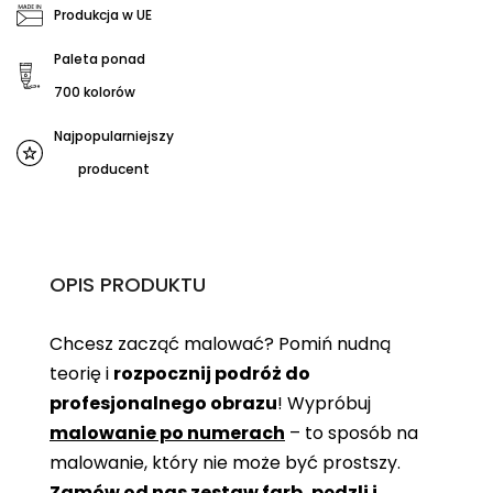
Produkcja w UE
Paleta ponad
700 kolorów
Najpopularniejszy
producent
OPIS PRODUKTU
Chcesz zacząć malować? Pomiń nudną
teorię i
rozpocznij podróż do
profesjonalnego obrazu
! Wypróbuj
malowanie po numerach
– to sposób na
malowanie, który nie może być prostszy.
Zamów od nas zestaw farb, pędzli i