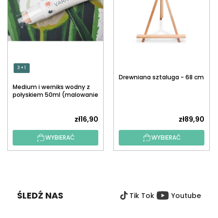
3 + 1
Drewniana sztaluga - 68 cm
Medium i werniks wodny z
połyskiem 50ml (malowanie
po numerach)
zł16,90
zł89,90
WYBIERAĆ
WYBIERAĆ
S
T
O
ŚLEDŹ NAS
Tik Tok
Youtube
P
K