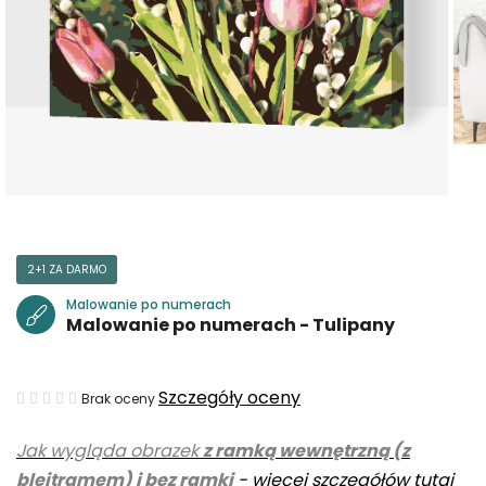
2+1 ZA DARMO
Malowanie po numerach
Malowanie po numerach - Tulipany
Średnia
Szczegóły oceny
Brak oceny
ocena
Jak wygląda obrazek
z ramką wewnętrzną (z
produktu
blejtramem) i bez ramki
-
więcej szczegółów tutaj
wynosi