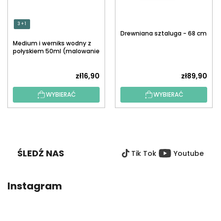
3 + 1
Drewniana sztaluga - 68 cm
Medium i werniks wodny z
połyskiem 50ml (malowanie
po numerach)
zł16,90
zł89,90
WYBIERAĆ
WYBIERAĆ
S
T
O
ŚLEDŹ NAS
Tik Tok
Youtube
P
K
A
Instagram