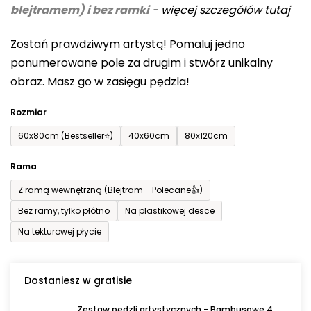
blejtramem) i bez ramki
-
więcej szczegółów tutaj
wynosi
0,0
Zostań prawdziwym artystą! Pomaluj jedno
na
ponumerowane pole za drugim i stwórz unikalny
5
obraz. Masz go w zasięgu pędzla!
gwiazdek.
Rozmiar
60x80cm (Bestseller⭐)
40x60cm
80x120cm
Rama
Z ramą wewnętrzną (Blejtram - Polecane👍)
Bez ramy, tylko płótno
Na plastikowej desce
Na tekturowej płycie
Dostaniesz w gratisie
Zestaw pędzli artystycznych - Bambusowe 4