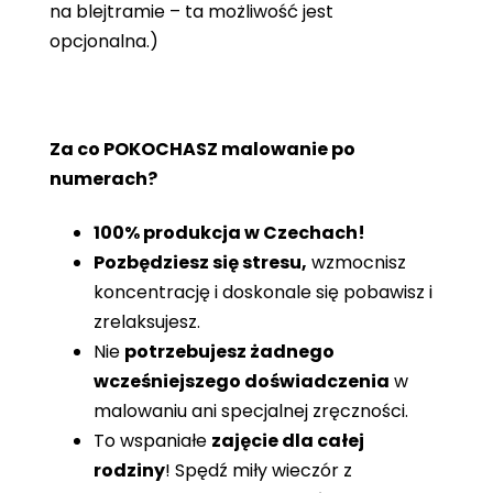
na blejtramie – ta możliwość jest
opcjonalna.)
Za co POKOCHASZ malowanie po
numerach?
100% produkcja w Czechach!
Pozbędziesz się stresu,
wzmocnisz
koncentrację i doskonale się pobawisz i
zrelaksujesz.
Nie
potrzebujesz żadnego
wcześniejszego doświadczenia
w
malowaniu ani specjalnej zręczności.
To wspaniałe
zajęcie dla całej
rodziny
! Spędź miły wieczór z