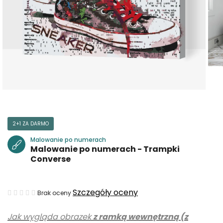
2+1 ZA DARMO
Malowanie po numerach
Malowanie po numerach - Trampki
Converse
Średnia
Szczegóły oceny
Brak oceny
ocena
Jak wygląda obrazek
z ramką wewnętrzną (z
produktu