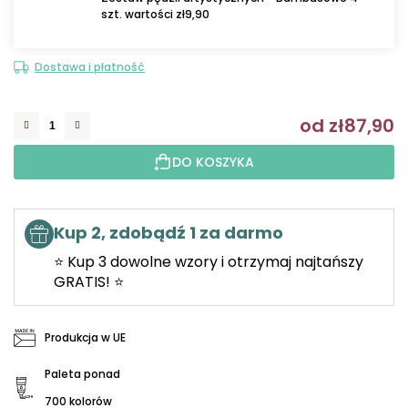
szt. wartości zł9,90
Dostawa i płatność
od
zł87,90
C
DO KOSZYKA
Kup 2, zdobądź 1 za darmo
⭐ Kup 3 dowolne wzory i otrzymaj najtańszy
GRATIS! ⭐
Produkcja w UE
Paleta ponad
700 kolorów