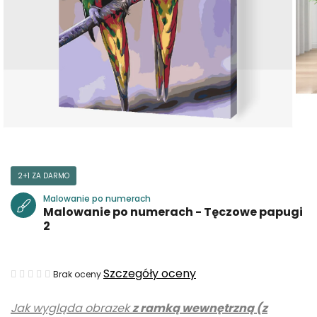
2+1 ZA DARMO
Malowanie po numerach
Malowanie po numerach - Tęczowe papugi
2
Średnia
Szczegóły oceny
Brak oceny
ocena
Jak wygląda obrazek
z ramką wewnętrzną (z
produktu