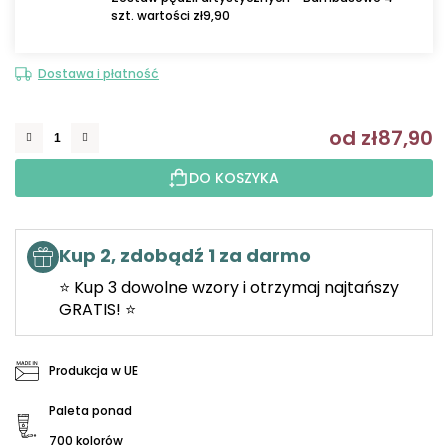
szt. wartości zł9,90
Dostawa i płatność
od
zł87,90
C
DO KOSZYKA
Kup 2, zdobądź 1 za darmo
⭐ Kup 3 dowolne wzory i otrzymaj najtańszy
GRATIS! ⭐
Produkcja w UE
Paleta ponad
700 kolorów