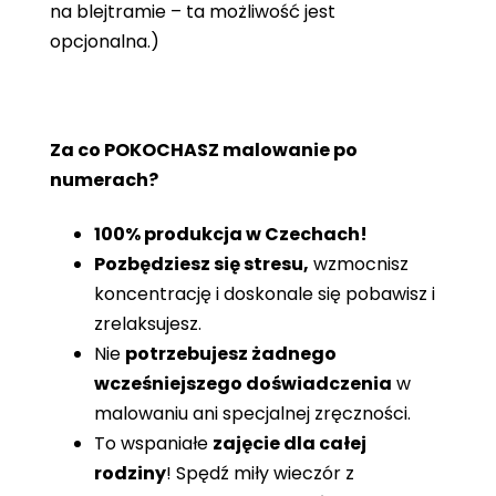
na blejtramie – ta możliwość jest
opcjonalna.)
Za co POKOCHASZ malowanie po
numerach?
100% produkcja w Czechach!
Pozbędziesz się stresu,
wzmocnisz
koncentrację i doskonale się pobawisz i
zrelaksujesz.
Nie
potrzebujesz żadnego
wcześniejszego doświadczenia
w
malowaniu ani specjalnej zręczności.
To wspaniałe
zajęcie dla całej
rodziny
! Spędź miły wieczór z