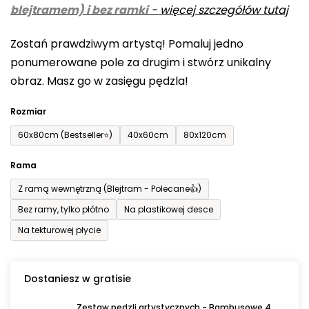
blejtramem) i bez ramki
-
więcej szczegółów tutaj
wynosi
0,0
Zostań prawdziwym artystą! Pomaluj jedno
na
ponumerowane pole za drugim i stwórz unikalny
5
obraz. Masz go w zasięgu pędzla!
gwiazdek.
Rozmiar
60x80cm (Bestseller⭐)
40x60cm
80x120cm
Rama
Z ramą wewnętrzną (Blejtram - Polecane👍)
Bez ramy, tylko płótno
Na plastikowej desce
Na tekturowej płycie
Dostaniesz w gratisie
Zestaw pędzli artystycznych - Bambusowe 4