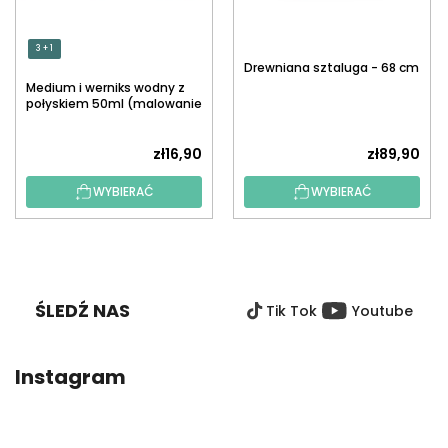
3 + 1
Drewniana sztaluga - 68 cm
Medium i werniks wodny z
połyskiem 50ml (malowanie
po numerach)
zł16,90
zł89,90
WYBIERAĆ
WYBIERAĆ
S
T
O
ŚLEDŹ NAS
Tik Tok
Youtube
P
K
A
Instagram