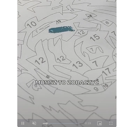
Loaded
:
Unmute