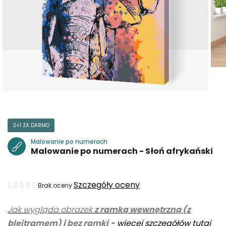
2+1 ZA DARMO
Malowanie po numerach
Malowanie po numerach - Słoń afrykański
Średnia
Szczegóły oceny
Brak oceny
ocena
Jak wygląda obrazek
z ramką wewnętrzną (z
produktu
blejtramem) i bez ramki
-
więcej szczegółów tutaj
wynosi