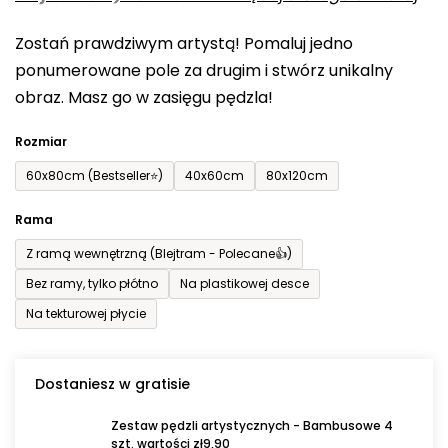
0,0
Zostań prawdziwym artystą! Pomaluj jedno
na
ponumerowane pole za drugim i stwórz unikalny
5
obraz. Masz go w zasięgu pędzla!
gwiazdek.
Rozmiar
60x80cm (Bestseller⭐)
40x60cm
80x120cm
Rama
Z ramą wewnętrzną (Blejtram - Polecane👍)
Bez ramy, tylko płótno
Na plastikowej desce
Na tekturowej płycie
Dostaniesz w gratisie
Zestaw pędzli artystycznych - Bambusowe 4
szt. wartości zł9,90