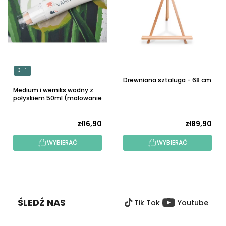
3 + 1
Drewniana sztaluga - 68 cm
Medium i werniks wodny z
połyskiem 50ml (malowanie
po numerach)
zł16,90
zł89,90
WYBIERAĆ
WYBIERAĆ
S
T
O
ŚLEDŹ NAS
Tik Tok
Youtube
P
K