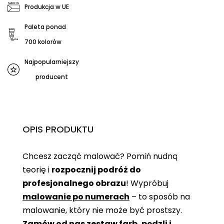
Produkcja w UE
Paleta ponad
700 kolorów
Najpopularniejszy
producent
OPIS PRODUKTU
Chcesz zacząć malować? Pomiń nudną
teorię i
rozpocznij podróż do
profesjonalnego obrazu
! Wypróbuj
malowanie po numerach
– to sposób na
malowanie, który nie może być prostszy.
Zamów od nas zestaw farb, pędzli i