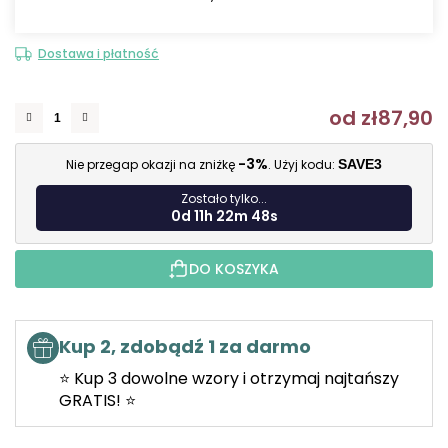
Dostawa i płatność
od
zł87,90
C
-3%
Nie przegap okazji na zniżkę
. Użyj kodu:
SAVE3
Zostało tylko...
0d 11h 22m 47s
DO KOSZYKA
Kup 2, zdobądź 1 za darmo
⭐ Kup 3 dowolne wzory i otrzymaj najtańszy
GRATIS! ⭐