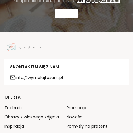
politykę prywatności
Podając adres e-mail, zgadzasz się
.
WYŚLIJ
SKONTAKTUJ SIĘ Z NAMI
info@wymalujtosam.pl
OFERTA
Techniki
Promocja
Obrazy z własnego zdjęcia
Nowości
Inspiracja
Pomysły na prezent