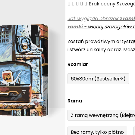
Średnia
Brak oceny
Szczeg
ocena
Jak wygląda obrazek
z ram
produktu
ramki
-
więcej szczegółów t
wynosi
0,0
Zostań prawdziwym artystą
na
i stwórz unikalny obraz. Mas
5
gwiazdek.
Rozmiar
60x80cm (Bestseller⭐)
Rama
Z ramą wewnętrzną (Blejt
Bez ramy, tylko płótno