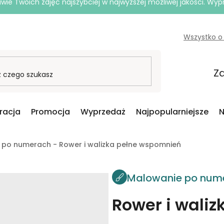
e Twoich zdjęć najszybciej w najwyższej możliwej jakości. Wy
Wszystko o
Za
iracja
Promocja
Wyprzedaż
Najpopularniejsze
N
 po numerach - Rower i walizka pełne wspomnień
Malowanie po num
Rower i wali