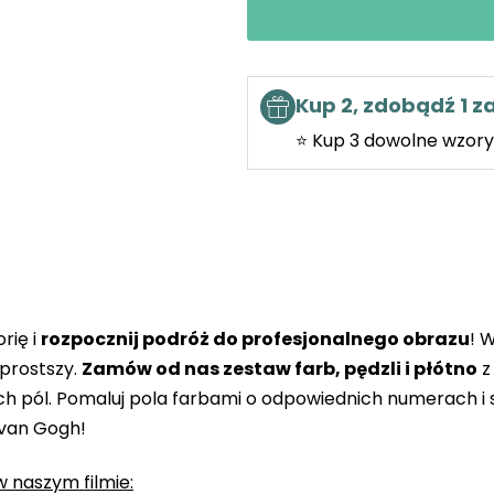
Kup 2, zdobądź 1 
⭐ Kup 3 dowolne wzory 
rię i
rozpocznij podróż do profesjonalnego obrazu
! 
prostszy.
Zamów od nas zestaw farb, pędzli i płótno
z
 pól. Pomaluj pola farbami o odpowiednich numerach i s
 van Gogh!
 naszym filmie: