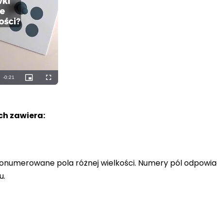
Remaining
-
0:19
Picture-
Fullscreen
in-
Picture
Time
h zawiera:
a ponumerowane pola różnej wielkości. Numery pól odpowi
u.