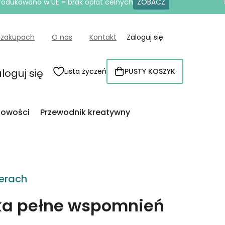
produkowano w UE = brak opłat celnych
ZOBACZ
 zakupach
O nas
Kontakt
Zaloguj się
loguj się
Lista życzeń
PUSTY KOSZYK
KOSZYK
owości
Przewodnik kreatywny
erach
zka pełne wspomnień