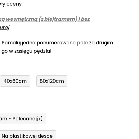
óły oceny
ką wewnętrzną (z blejtramem) i bez
utaj
! Pomaluj jedno ponumerowane pole za drugim
z go w zasięgu pędzla!
40x60cm
80x120cm
ram - Polecane👍)
Na plastikowej desce