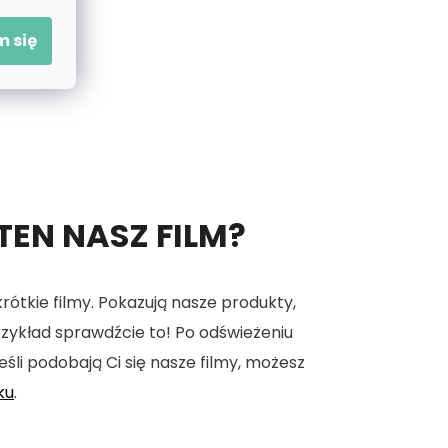
 się
 TEN NASZ FILM?
tkie filmy. Pokazują nasze produkty,
 przykład sprawdźcie to! Po odświeżeniu
eśli podobają Ci się nasze filmy, możesz
ku
.