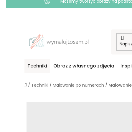
Możemy tworzyć obrazy na podstawi
Przejść
do
treści
Techniki
Obraz z własnego zdjęcia
Insp
Home
/
Techniki
/
Malowanie po numerach
/
Malowanie