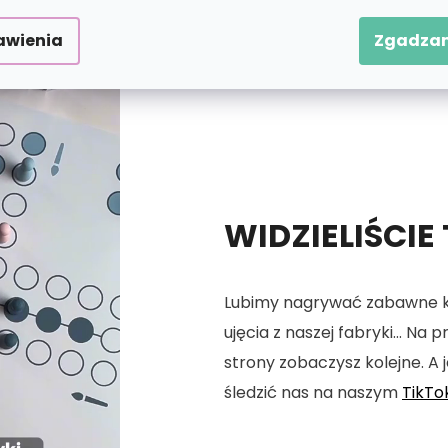
awienia
Zgadzam
WIDZIELIŚCIE
Lubimy nagrywać zabawne kró
ujęcia z naszej fabryki... Na
strony zobaczysz kolejne. A j
śledzić nas na naszym
TikTo