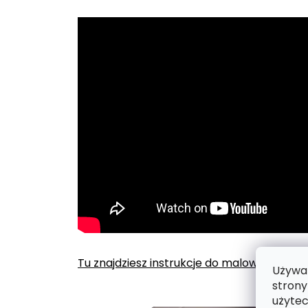
Tu znajdziesz instrukcje do malowania po
Używam
strony
użytec