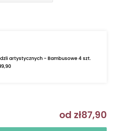
dzli artystycznych - Bambusowe 4 szt.
ł9,90
od
zł87,90
Cena jedn