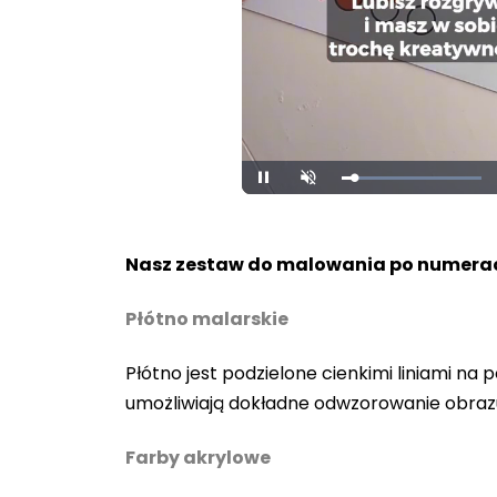
Loaded
:
Pause
Unmute
100.00%
Nasz zestaw do malowania po numerac
Płótno malarskie
Płótno jest podzielone cienkimi liniami n
umożliwiają dokładne odwzorowanie obraz
Farby akrylowe