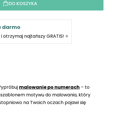
DO KOSZYKA
za darmo
i otrzymaj najtańszy GRATIS! ⭐
Wypróbuj
malowanie po numerach
– to
 szablonem motywu do malowania, który
topniowo na Twoich oczach pojawi się