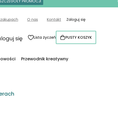
SZCZEGÓŁY PROMOCJI
 zakupach
O nas
Kontakt
Zaloguj się
loguj się
Lista życzeń
PUSTY KOSZYK
KOSZYK
owości
Przewodnik kreatywny
erach