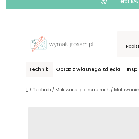
Teraz RAB
Przejść
do
treści
Techniki
Obraz z własnego zdjęcia
Insp
Home
/
Techniki
/
Malowanie po numerach
/
Malowanie