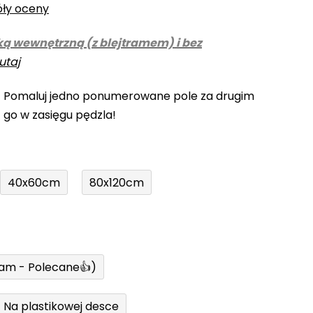
óły oceny
ką wewnętrzną (z blejtramem) i bez
utaj
! Pomaluj jedno ponumerowane pole za drugim
z go w zasięgu pędzla!
40x60cm
80x120cm
ram - Polecane👍)
Na plastikowej desce