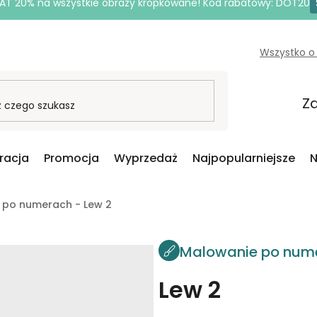
AT 20% na wszystkie obrazy kropkowane! Kod rabatowy: DOT20
Wszystko o
Za
iracja
Promocja
Wyprzedaż
Najpopularniejsze
N
 po numerach - Lew 2
Malowanie po num
Lew 2