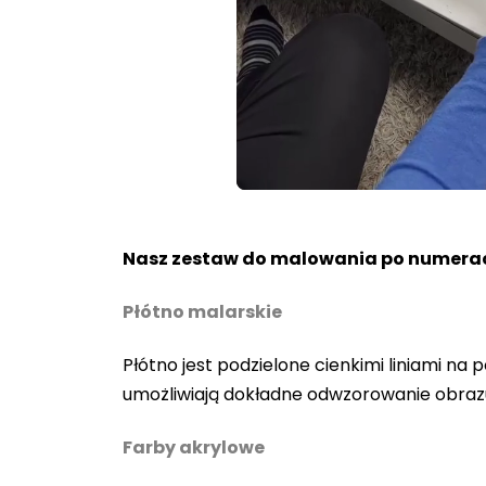
Loaded
:
Unmute
70.36%
Nasz zestaw do malowania po numerac
Płótno malarskie
Płótno jest podzielone cienkimi liniami n
umożliwiają dokładne odwzorowanie obraz
Farby akrylowe