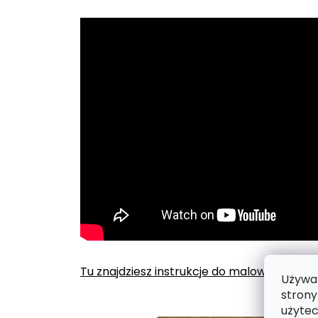
Tu znajdziesz instrukcje do malowania po
Używam
strony
użytec