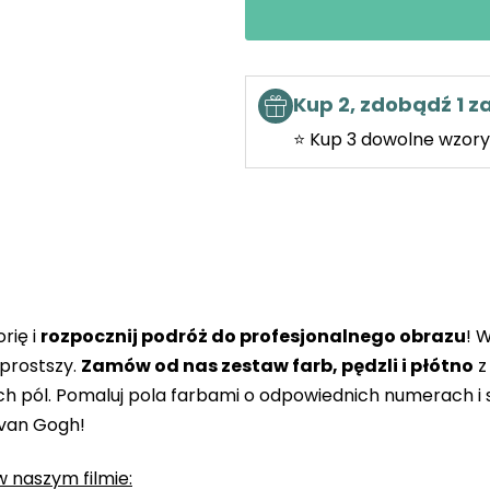
Kup 2, zdobądź 1 
⭐ Kup 3 dowolne wzory 
rię i
rozpocznij podróż do profesjonalnego obrazu
! 
prostszy.
Zamów od nas zestaw farb, pędzli i płótno
z
 pól. Pomaluj pola farbami o odpowiednich numerach i s
 van Gogh!
 naszym filmie: