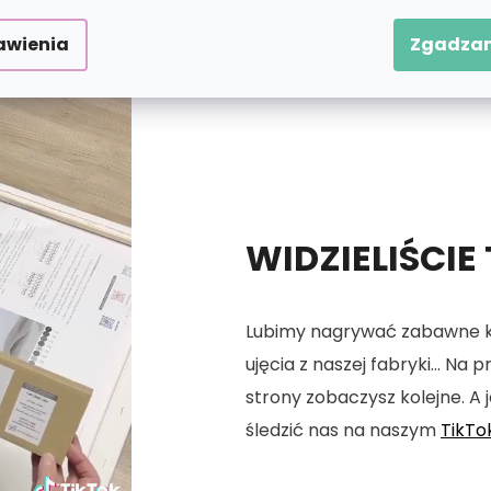
awienia
Zgadzam
WIDZIELIŚCIE
Lubimy nagrywać zabawne kró
ujęcia z naszej fabryki... Na
strony zobaczysz kolejne. A j
śledzić nas na naszym
TikTo