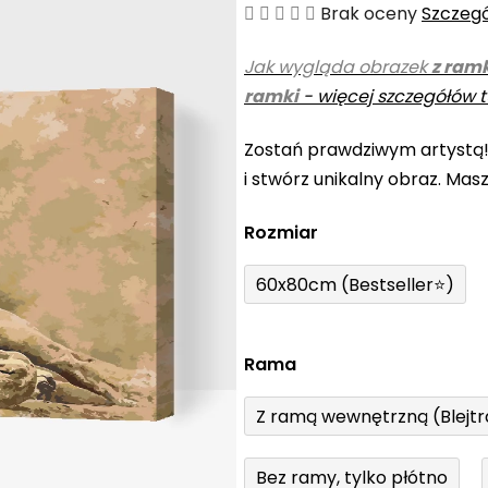
Średnia
Brak oceny
Szczeg
ocena
Jak wygląda obrazek
z ram
produktu
ramki
-
więcej szczegółów t
wynosi
0,0
Zostań prawdziwym artystą
na
i stwórz unikalny obraz. Mas
5
gwiazdek.
Rozmiar
60x80cm (Bestseller⭐)
Rama
Z ramą wewnętrzną (Blejt
Bez ramy, tylko płótno