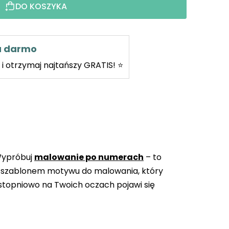
DO KOSZYKA
za darmo
i otrzymaj najtańszy GRATIS! ⭐
Wypróbuj
malowanie po numerach
– to
 szablonem motywu do malowania, który
topniowo na Twoich oczach pojawi się