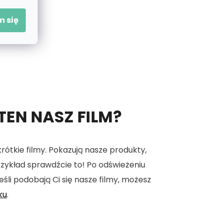
 się
 TEN NASZ FILM?
tkie filmy. Pokazują nasze produkty,
 przykład sprawdźcie to! Po odświeżeniu
eśli podobają Ci się nasze filmy, możesz
ku
.