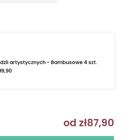
dzli artystycznych - Bambusowe 4 szt.
ł9,90
od
zł87,90
Cena jedn