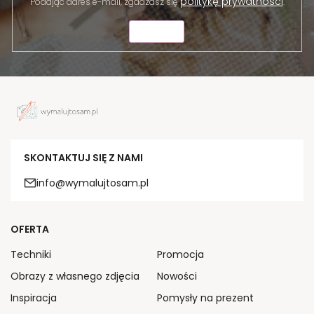
politykę prywatności
Podając adres e-mail, zgadzasz się
.
WYŚLIJ
SKONTAKTUJ SIĘ Z NAMI
info@wymalujtosam.pl
OFERTA
Techniki
Promocja
Obrazy z własnego zdjęcia
Nowości
Inspiracja
Pomysły na prezent