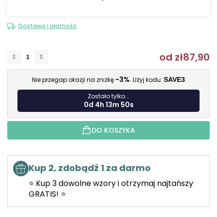
Dostawa i płatność
od
zł87,90
C
-3%
Nie przegap okazji na zniżkę
. Użyj kodu:
SAVE3
Zostało tylko...
0d 4h 13m 49s
DO KOSZYKA
Kup 2, zdobądź 1 za darmo
⭐ Kup 3 dowolne wzory i otrzymaj najtańszy
GRATIS! ⭐