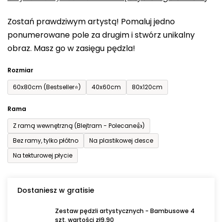
0,0
Zostań prawdziwym artystą! Pomaluj jedno
na
ponumerowane pole za drugim i stwórz unikalny
5
obraz. Masz go w zasięgu pędzla!
gwiazdek.
Rozmiar
60x80cm (Bestseller⭐)
40x60cm
80x120cm
Rama
Z ramą wewnętrzną (Blejtram - Polecane👍)
Bez ramy, tylko płótno
Na plastikowej desce
Na tekturowej płycie
Dostaniesz w gratisie
Zestaw pędzli artystycznych - Bambusowe 4
szt. wartości zł9,90