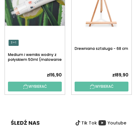
3 + 1
Drewniana sztaluga - 68 cm
Medium i werniks wodny z
połyskiem 50ml (malowanie
po numerach)
zł16,90
zł89,90
WYBIERAĆ
WYBIERAĆ
S
T
O
ŚLEDŹ NAS
Tik Tok
Youtube
P
K