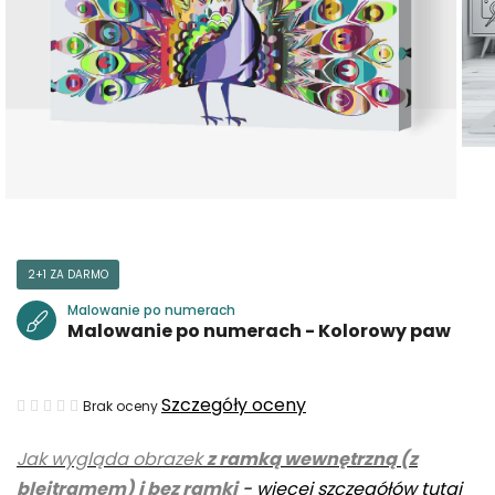
2+1 ZA DARMO
Malowanie po numerach
Malowanie po numerach - Kolorowy paw
Średnia
Szczegóły oceny
Brak oceny
ocena
Jak wygląda obrazek
z ramką wewnętrzną (z
produktu
blejtramem) i bez ramki
-
więcej szczegółów tutaj
wynosi