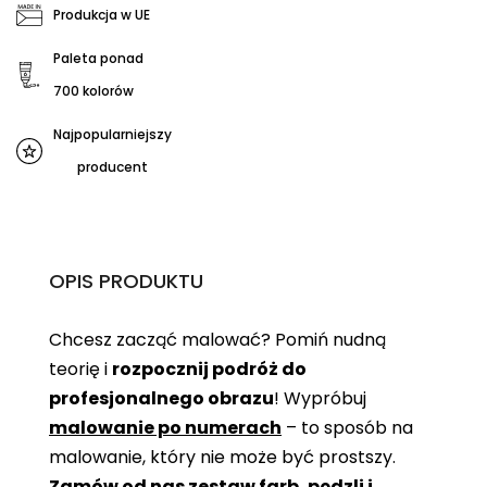
Produkcja w UE
Paleta ponad
700 kolorów
Najpopularniejszy
producent
OPIS PRODUKTU
Chcesz zacząć malować? Pomiń nudną
teorię i
rozpocznij podróż do
profesjonalnego obrazu
! Wypróbuj
malowanie po numerach
– to sposób na
malowanie, który nie może być prostszy.
Zamów od nas zestaw farb, pędzli i