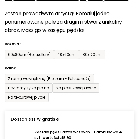
0,0
Zostań prawdziwym artystą! Pomaluj jedno
na
ponumerowane pole za drugim i stwórz unikalny
5
obraz. Masz go w zasięgu pędzla!
gwiazdek.
Rozmiar
60x80cm (Bestseller⭐)
40x60cm
80x120cm
Rama
Z ramą wewnętrzną (Blejtram - Polecane👍)
Bez ramy, tylko płótno
Na plastikowej desce
Na tekturowej płycie
Dostaniesz w gratisie
Zestaw pędzli artystycznych - Bambusowe 4
szt. wartości zł9,90