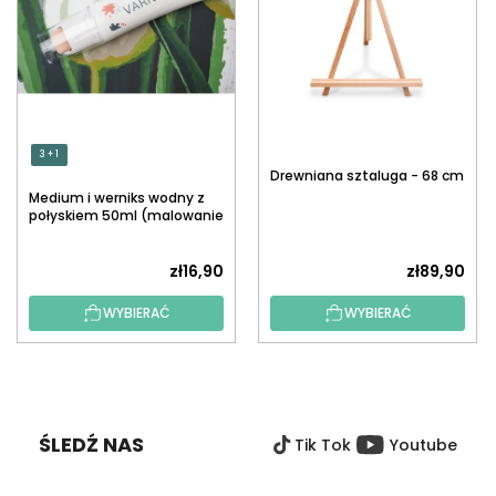
3 + 1
Drewniana sztaluga - 68 cm
Medium i werniks wodny z
połyskiem 50ml (malowanie
po numerach)
zł16,90
zł89,90
WYBIERAĆ
WYBIERAĆ
S
T
O
ŚLEDŹ NAS
Tik Tok
Youtube
P
K