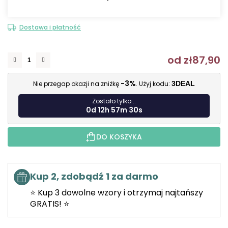
Dostawa i płatność
od
zł87,90
C
-3%
Nie przegap okazji na zniżkę
. Użyj kodu:
3DEAL
Zostało tylko...
0d 12h 57m 29s
DO KOSZYKA
Kup 2, zdobądź 1 za darmo
⭐ Kup 3 dowolne wzory i otrzymaj najtańszy
GRATIS! ⭐