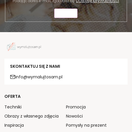
politykę prywatności
Podając adres e-mail, zgadzasz się
.
WYŚLIJ
SKONTAKTUJ SIĘ Z NAMI
info@wymalujtosam.pl
OFERTA
Techniki
Promocja
Obrazy z własnego zdjęcia
Nowości
Inspiracja
Pomysły na prezent