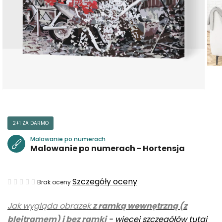
2+1 ZA DARMO
Malowanie po numerach
Malowanie po numerach - Hortensja
Średnia
Szczegóły oceny
Brak oceny
ocena
Jak wygląda obrazek
z ramką wewnętrzną (z
produktu
blejtramem) i bez ramki
-
więcej szczegółów tutaj
wynosi