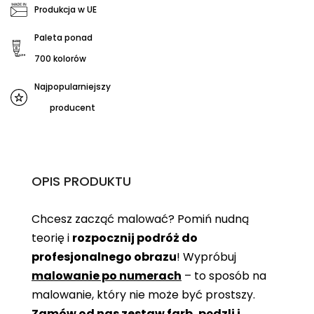
Produkcja w UE
Paleta ponad
700 kolorów
Najpopularniejszy
producent
OPIS PRODUKTU
Chcesz zacząć malować? Pomiń nudną
teorię i
rozpocznij podróż do
profesjonalnego obrazu
! Wypróbuj
malowanie po numerach
– to sposób na
malowanie, który nie może być prostszy.
Zamów od nas zestaw farb, pędzli i