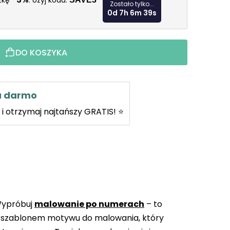
iżkę
. Użyj kodu:
Zostało tylko...
0d 7h 6m 37s
DO KOSZYKA
za darmo
i otrzymaj najtańszy GRATIS! ⭐
Wypróbuj
malowanie po numerach
– to
 szablonem motywu do malowania, który