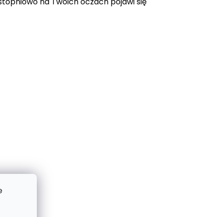
topniowo na Twoich oczach pojawi się
e