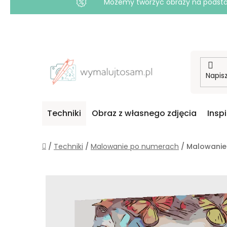
Możemy tworzyć obrazy na podstawi
Przejść
do
treści
Techniki
Obraz z własnego zdjęcia
Insp
Home
/
Techniki
/
Malowanie po numerach
/
Malowanie