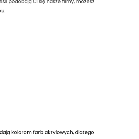
eśli podobają Ci się nasze filmy, możesz
ku
.
adają kolorom farb akrylowych, dlatego