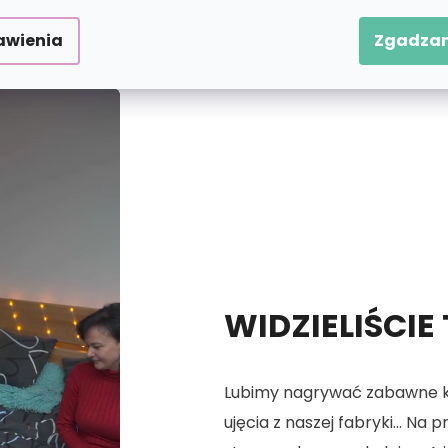
 numerach.
awienia
Zgadzam
WIDZIELIŚCIE
Lubimy nagrywać zabawne kró
ujęcia z naszej fabryki... Na