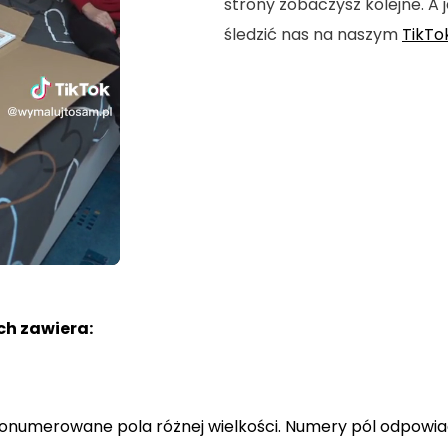
strony zobaczysz kolejne. A j
śledzić nas na naszym
TikTo
h zawiera:
a ponumerowane pola różnej wielkości. Numery pól odpowi