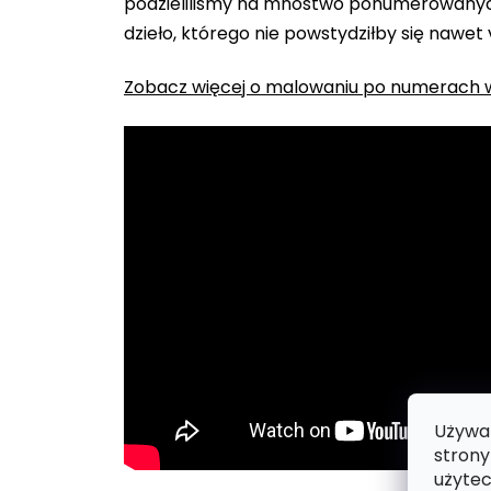
podzieliliśmy na mnóstwo ponumerowanych
dzieło, którego nie powstydziłby się nawet
Zobacz więcej o malowaniu po numerach w
Używam
strony
użytec