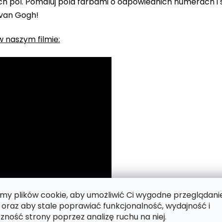
 pól. Pomaluj pola farbami o odpowiednich numerach i s
 van Gogh!
 naszym filmie:
y plików cookie, aby umożliwić Ci wygodne przeglądani
 oraz aby stale poprawiać funkcjonalność, wydajność i
zność strony poprzez analizę ruchu na niej.