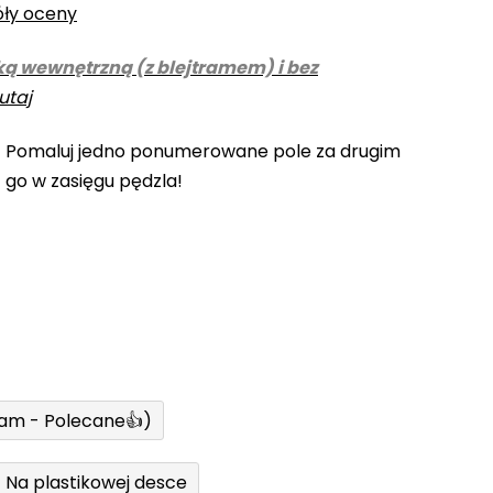
óły oceny
ką wewnętrzną (z blejtramem) i bez
utaj
! Pomaluj jedno ponumerowane pole za drugim
z go w zasięgu pędzla!
ram - Polecane👍)
Na plastikowej desce