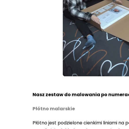
Loaded
:
Unmute
80.40%
Nasz zestaw do malowania po numerac
Płótno malarskie
Płótno jest podzielone cienkimi liniami n