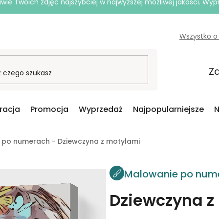
e Twoich zdjęć najszybciej w najwyższej możliwej jakości. Wy
Wszystko o
Za
iracja
Promocja
Wyprzedaż
Najpopularniejsze
N
 po numerach - Dziewczyna z motylami
Malowanie po num
Dziewczyna z