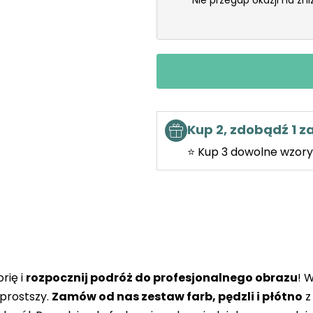
Nie przegap okazji na zn
Kup 2, zdobądź 1 
⭐ Kup 3 dowolne wzory 
rię i
rozpocznij podróż do profesjonalnego obrazu
! 
prostszy.
Zamów od nas zestaw farb, pędzli i płótno
z