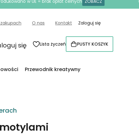
produkowano w UE = brak opłat celnych
ZOBACZ
 zakupach
O nas
Kontakt
Zaloguj się
loguj się
Lista życzeń
PUSTY KOSZYK
KOSZYK
owości
Przewodnik kreatywny
erach
 motylami