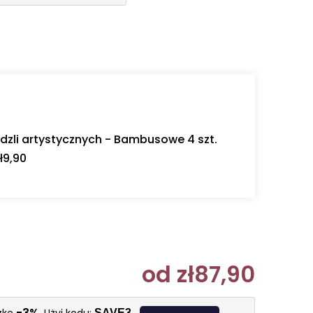
dzli artystycznych - Bambusowe 4 szt.
ł9,90
od
zł87,90
Cena jedn
-3%
SAVE3