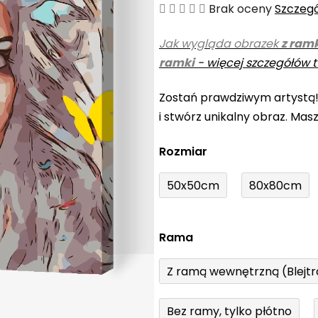
Średnia
Brak oceny
Szczeg
ocena
Jak wygląda obrazek
z ram
produktu
ramki
-
więcej szczegółów t
wynosi
0,0
Zostań prawdziwym artystą
na
i stwórz unikalny obraz. Mas
5
gwiazdek.
Rozmiar
50x50cm
80x80cm
Rama
Z ramą wewnętrzną (Blejt
Bez ramy, tylko płótno