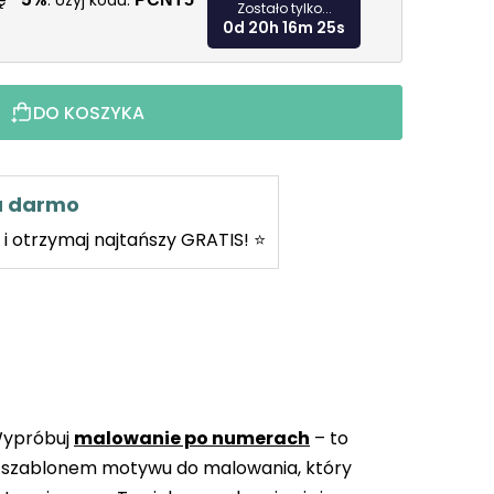
kę
. Użyj kodu:
Zostało tylko...
0d 20h 16m 24s
DO KOSZYKA
za darmo
i otrzymaj najtańszy GRATIS! ⭐
Wypróbuj
malowanie po numerach
– to
 szablonem motywu do malowania, który