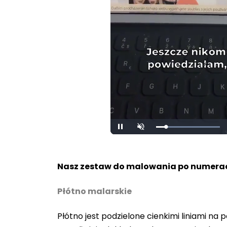
Loaded
:
Pause
Unmute
100.00%
Nasz zestaw do malowania po numerac
Płótno malarskie
Płótno jest podzielone cienkimi liniami n