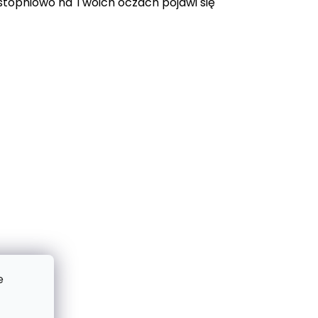
topniowo na Twoich oczach pojawi się
e