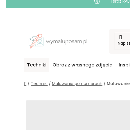
Teraz RAB
Przejść
do
treści
Techniki
Obraz z własnego zdjęcia
Insp
Home
/
Techniki
/
Malowanie po numerach
/
Malowanie