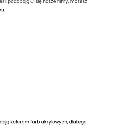
eśli podobają Ci się nasze filmy, możesz
ku
.
adają kolorom farb akrylowych, dlatego