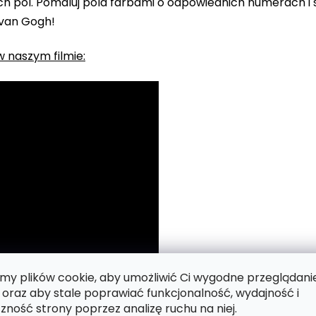
 pól. Pomaluj pola farbami o odpowiednich numerach i s
 van Gogh!
 naszym filmie:
y plików cookie, aby umożliwić Ci wygodne przeglądani
 oraz aby stale poprawiać funkcjonalność, wydajność i
zność strony poprzez analizę ruchu na niej.