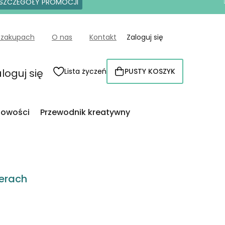
SZCZEGÓŁY PROMOCJI
 zakupach
O nas
Kontakt
Zaloguj się
loguj się
Lista życzeń
PUSTY KOSZYK
KOSZYK
owości
Przewodnik kreatywny
erach