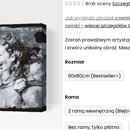
Średnia
Brak oceny
Szczeg
ocena
Jak wygląda obrazek
z ram
produktu
ramki
-
więcej szczegółów t
wynosi
0,0
Zostań prawdziwym artystą
na
i stwórz unikalny obraz. Mas
5
gwiazdek.
Rozmiar
60x80cm (Bestseller⭐)
Rama
Z ramą wewnętrzną (Blejt
Bez ramy, tylko płótno