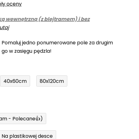
óły oceny
ką wewnętrzną (z blejtramem) i bez
utaj
! Pomaluj jedno ponumerowane pole za drugim
z go w zasięgu pędzla!
40x60cm
80x120cm
ram - Polecane👍)
Na plastikowej desce