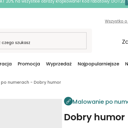
AT 20% na wszystkie obrazy kropkowane! Kod rabatowy: DOT20
Wszystko o
Za
iracja
Promocja
Wyprzedaż
Najpopularniejsze
N
 po numerach - Dobry humor
Malowanie po num
Dobry humor