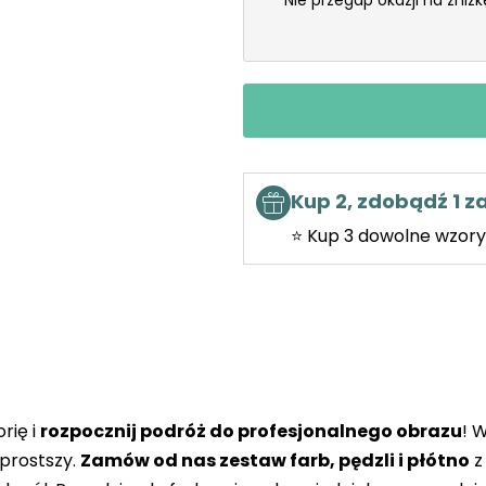
Nie przegap okazji na zniż
Kup 2, zdobądź 1 
⭐ Kup 3 dowolne wzory 
rię i
rozpocznij podróż do profesjonalnego obrazu
! 
prostszy.
Zamów od nas zestaw farb, pędzli i płótno
z