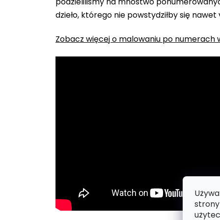
podzieliliśmy na mnóstwo ponumerowanych
dzieło, którego nie powstydziłby się nawet
Zobacz więcej o malowaniu po numerach w
Używam
strony
użytec