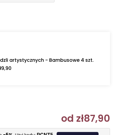
dzli artystycznych - Bambusowe 4 szt.
ł9,90
od
zł87,90
Cena jedn
-5%
PCNT5