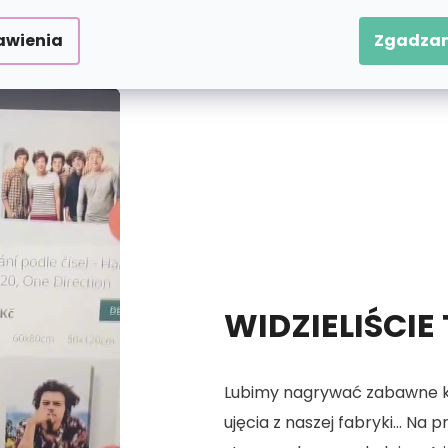
 numerach.
awienia
Zgadzam
WIDZIELIŚCIE
Lubimy nagrywać zabawne kró
ujęcia z naszej fabryki... Na