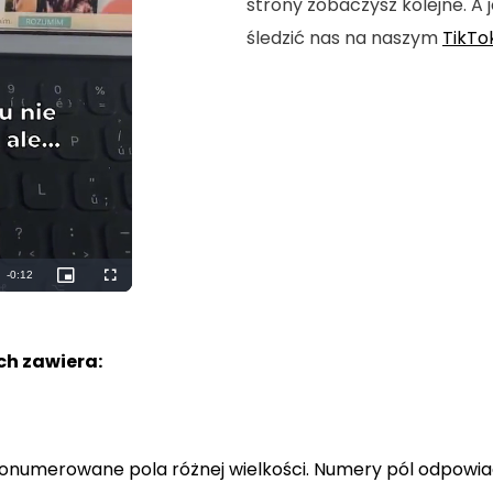
strony zobaczysz kolejne. A j
śledzić nas na naszym
TikTo
Remaining
-
0:10
Picture-
Fullscreen
in-
Picture
Time
h zawiera:
a ponumerowane pola różnej wielkości. Numery pól odpowi