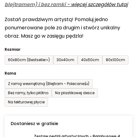
blejtramem) i bez ramki
-
więcej szczegółów tutaj
wynosi
0,0
Zostań prawdziwym artystą! Pomaluj jedno
na
ponumerowane pole za drugim i stwórz unikalny
5
obraz. Masz go w zasięgu pędzla!
gwiazdek.
Rozmiar
60x80cm (Bestseller⭐)
30x40cm
40x50cm
80x100cm
Rama
Z ramą wewnętrzną (Blejtram - Polecane👍)
Bez ramy, tylko płótno
Na plastikowej desce
Na tekturowej płycie
Dostaniesz w gratisie
Zestaw pędzli artystycznych - Bambusowe 4