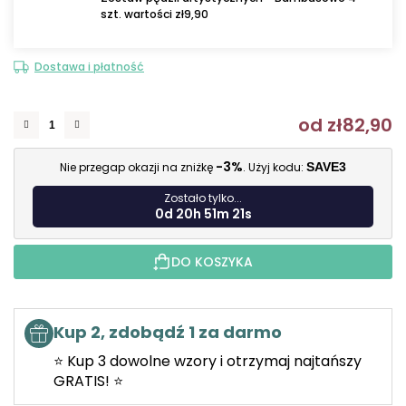
szt. wartości zł9,90
Dostawa i płatność
od
zł82,90
C
-3%
Nie przegap okazji na zniżkę
. Użyj kodu:
SAVE3
Zostało tylko...
0d 20h 51m 20s
DO KOSZYKA
Kup 2, zdobądź 1 za darmo
⭐ Kup 3 dowolne wzory i otrzymaj najtańszy
GRATIS! ⭐