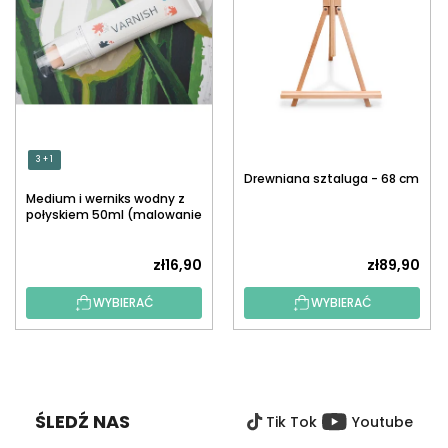
3 + 1
Drewniana sztaluga - 68 cm
Medium i werniks wodny z
połyskiem 50ml (malowanie
po numerach)
zł16,90
zł89,90
WYBIERAĆ
WYBIERAĆ
S
T
O
ŚLEDŹ NAS
Tik Tok
Youtube
P