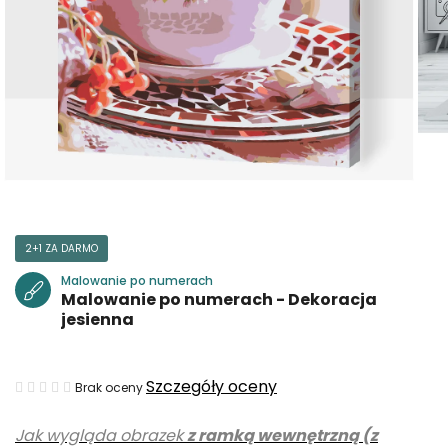
2+1 ZA DARMO
Malowanie po numerach
Malowanie po numerach - Dekoracja
jesienna
Średnia
Szczegóły oceny
Brak oceny
ocena
Jak wygląda obrazek
z ramką wewnętrzną (z
produktu