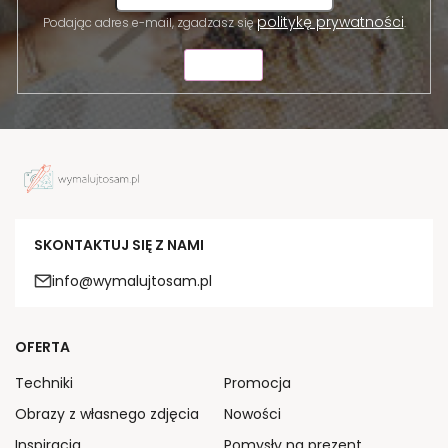
politykę prywatności
Podając adres e-mail, zgadzasz się
.
WYŚLIJ
SKONTAKTUJ SIĘ Z NAMI
info@wymalujtosam.pl
OFERTA
Techniki
Promocja
Obrazy z własnego zdjęcia
Nowości
Inspiracja
Pomysły na prezent