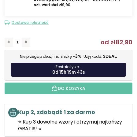
szt. wartości zł9,90
Dostawa i płatność
od
zł82,90
C
-3%
Nie przegap okazji na zniżkę
. Użyj kodu:
3DEAL
Zostało tylko...
0d 15h 19m 42s
DO KOSZYKA
Kup 2, zdobądź 1 za darmo
⭐ Kup 3 dowolne wzory i otrzymaj najtańszy
GRATIS! ⭐