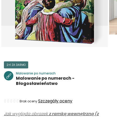
2+1 ZA DARMO
Malowanie po numerach
Malowanie po numerach -
Błogosławieństwo
Średnia
Szczegóły oceny
Brak oceny
ocena
Jak wygląda obrazek
z ramką wewnętrzną (z
produktu