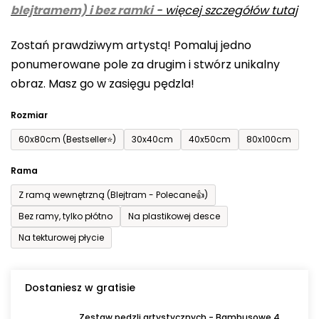
blejtramem) i bez ramki
-
więcej szczegółów tutaj
wynosi
0,0
Zostań prawdziwym artystą! Pomaluj jedno
na
ponumerowane pole za drugim i stwórz unikalny
5
obraz. Masz go w zasięgu pędzla!
gwiazdek.
Rozmiar
60x80cm (Bestseller⭐)
30x40cm
40x50cm
80x100cm
Rama
Z ramą wewnętrzną (Blejtram - Polecane👍)
Bez ramy, tylko płótno
Na plastikowej desce
Na tekturowej płycie
Dostaniesz w gratisie
Zestaw pędzli artystycznych - Bambusowe 4