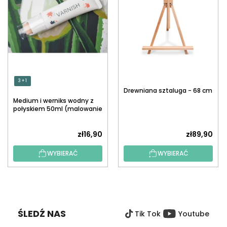
3 + 1
Drewniana sztaluga - 68 cm
Medium i werniks wodny z
połyskiem 50ml (malowanie
po numerach)
zł16,90
zł89,90
WYBIERAĆ
WYBIERAĆ
S
T
O
ŚLEDŹ NAS
Tik Tok
Youtube
P