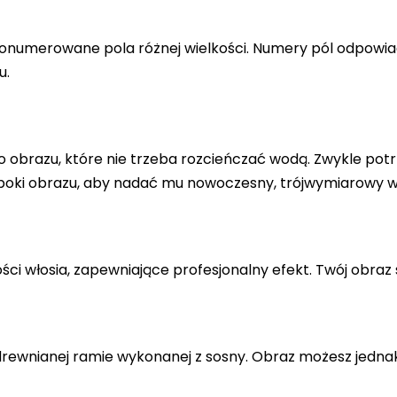
a ponumerowane pola różnej wielkości. Numery pól odpowi
u.
 obrazu, które nie trzeba rozcieńczać wodą. Zwykle potr
 boki obrazu, aby nadać mu nowoczesny, trójwymiarowy w
ci włosia, zapewniające profesjonalny efekt. Twój obraz 
drewnianej ramie wykonanej z sosny. Obraz możesz jedna