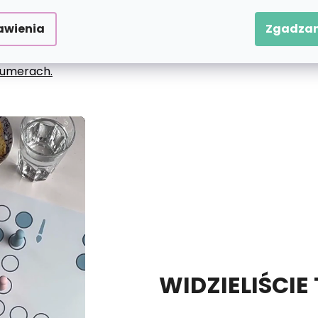
awienia
Zgadzam
 numerach.
WIDZIELIŚCIE