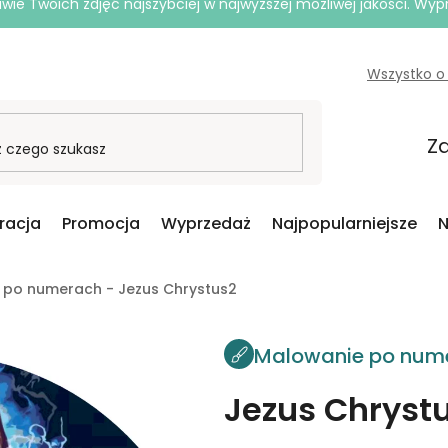
e Twoich zdjęć najszybciej w najwyższej możliwej jakości. Wy
Wszystko o
Za
iracja
Promocja
Wyprzedaż
Najpopularniejsze
N
 po numerach - Jezus Chrystus2
Malowanie po num
Jezus Chryst