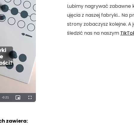
Lubimy nagrywać zabawne kró
ujęcia z naszej fabryki... Na
strony zobaczysz kolejne. A j
śledzić nas na naszym
TikTo
Remaining
-
0:19
Picture-
Fullscreen
in-
Picture
Time
h zawiera: