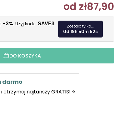
od
zł87,90
Cena jedn
-3%
kę
. Użyj kodu:
SAVE3
Zostało tylko...
0d 19h 50m 51s
DO KOSZYKA
za darmo
i otrzymaj najtańszy GRATIS! ⭐