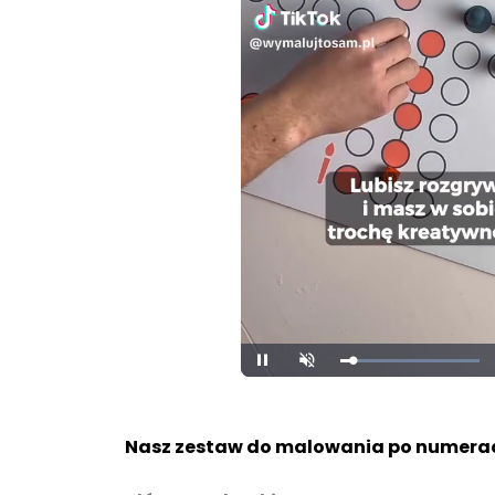
Loaded
:
Pause
Unmute
100.00%
Nasz zestaw do malowania po numerac