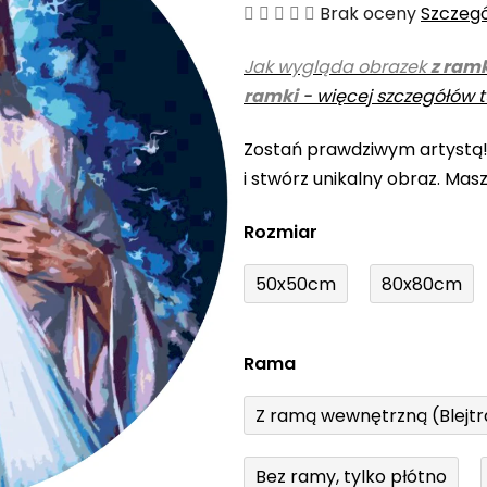
Średnia
Brak oceny
Szczeg
ocena
Jak wygląda obrazek
z ram
produktu
ramki
-
więcej szczegółów t
wynosi
0,0
Zostań prawdziwym artystą
na
i stwórz unikalny obraz. Mas
5
gwiazdek.
Rozmiar
50x50cm
80x80cm
Rama
Z ramą wewnętrzną (Blejt
Bez ramy, tylko płótno