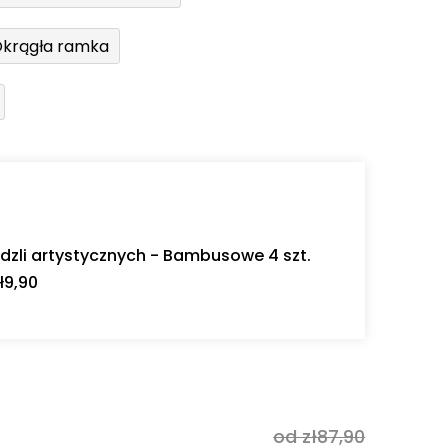
krągła ramka
dzli artystycznych - Bambusowe 4 szt.
ł9,90
od zł87,90