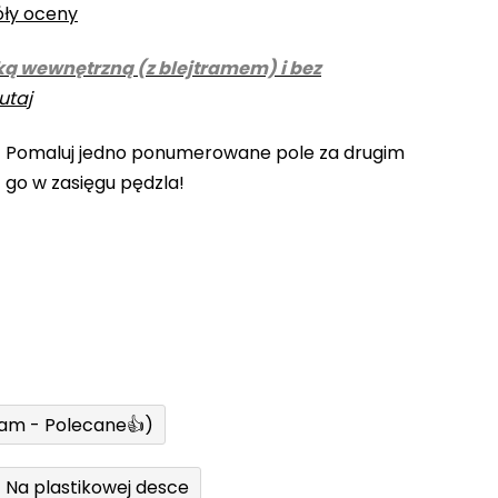
óły oceny
ką wewnętrzną (z blejtramem) i bez
utaj
! Pomaluj jedno ponumerowane pole za drugim
z go w zasięgu pędzla!
ram - Polecane👍)
Na plastikowej desce