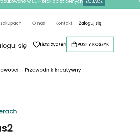
produkowano w UE = brak opłat celnych
ZOBACZ
 zakupach
O nas
Kontakt
Zaloguj się
loguj się
Lista życzeń
PUSTY KOSZYK
KOSZYK
owości
Przewodnik kreatywny
erach
us2