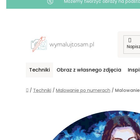
Możemy tworzyć obrazy na podstawi
Przejść
do
treści
Techniki
Obraz z własnego zdjęcia
Insp
Home
/
Techniki
/
Malowanie po numerach
/
Malowanie