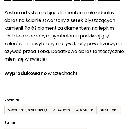
0,0
Zostań artystą malując diamentami i ułóż idealny
na
obraz na ścianie stworzony z setek błyszczących
5
kamieni! Połóż diament za diamentem na lepkim
gwiazdek.
płótnie oznaczonym symbolami i podziwiaj grę
kolorów oraz wybrany motyw, który powoli zaczyna
ożywać przed Tobą. Dodatkowo obraz fantastycznie
mieni się w świetle!
Wyprodukowano
w Czechach!
Rozmiar
60x80cm (Bestseller⭐)
30x40cm
40x50cm
80x100cm
Rama