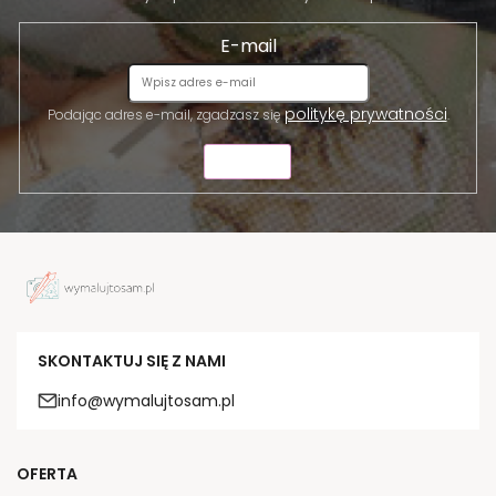
E-mail
politykę prywatności
Podając adres e-mail, zgadzasz się
.
WYŚLIJ
SKONTAKTUJ SIĘ Z NAMI
info@wymalujtosam.pl
OFERTA