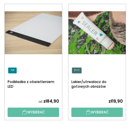
TIP
3 + 1
Podkładka z oświetleniem
Lakier/utrwalacz do
LED
gotowych obrazów
diamentowych z
aplikatorem
zł84,90
zł19,90
od
WYBIERAĆ
WYBIERAĆ
S