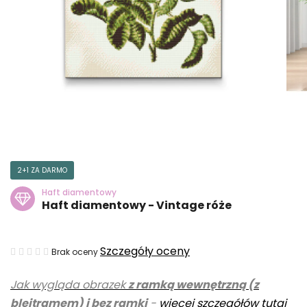
2+1 ZA DARMO
Haft diamentowy
Haft diamentowy - Vintage róże
Średnia
Szczegóły oceny
Brak oceny
ocena
Jak wygląda obrazek
z ramką wewnętrzną (z
produktu
blejtramem) i bez ramki
-
więcej szczegółów tutaj
wynosi