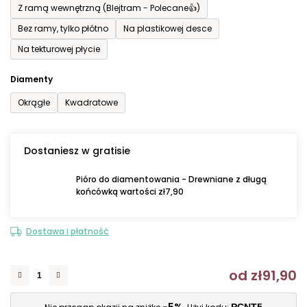
Z ramą wewnętrzną (Blejtram - Polecane👍)
Bez ramy, tylko płótno
Na plastikowej desce
Na tekturowej płycie
Diamenty
Okrągłe
Kwadratowe
Dostaniesz w gratisie
Pióro do diamentowania - Drewniane z długą
końcówką wartości zł7,90
Dostawa i płatność
od
zł91,90
C