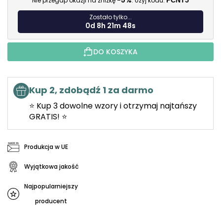
-5%
Nie przegap okazji na zniżkę
. Użyj kodu:
PCNT5
Zostało tylko...
0d 8h 21m 46s
DO KOSZYKA
Kup 2, zdobądź 1 za darmo
⭐ Kup 3 dowolne wzory i otrzymaj najtańszy
GRATIS! ⭐
Produkcja w UE
Wyjątkowa jakość
Najpopularniejszy
producent