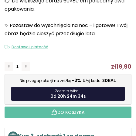
👉 Do większego obrazu 60×80 cm polecamy dwa
opakowania.
✨ Pozostaw do wyschnięcia na noc – i gotowe! Twój
obraz będzie cieszyć przez długie lata.
Dostawa i płatność
zł19,90
C
-3%
Nie przegap okazji na zniżkę
. Użyj kodu:
3DEAL
Zostało tylko...
0d 20h 24m 33s
DO KOSZYKA
Kup 3, zdobądź 1 za darmo