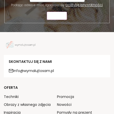
politykę prywatności
Podając adres e-mail, zgadzasz się
.
WYŚLIJ
SKONTAKTUJ SIĘ Z NAMI
info@wymalujtosam.pl
OFERTA
Techniki
Promocja
Obrazy z własnego zdjęcia
Nowości
Inspiracja
Pomysły na prezent