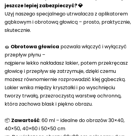
jeszcze lepiej zabezpieczyć? 💎
wynosi
Użyj naszego specjalnego utrwalacza z aplikatorem
0,0
gąbkowym i obrotową głowicą – prosto, praktycznie,
na
skutecznie.
5
gwiazdek.
🧽
Obrotowa głowica
pozwala włączyć i wyłączyć
przepływ płynu –
najpierw lekko nakładasz lakier, potem przekręcasz
głowicę i przepływ się zatrzymuje, dzięki czemu
możesz równomiernie rozprowadzić klej gąbeczką.
Lakier wnika między kryształki i po wyschnięciu
tworzy trwałą, przezroczystą warstwę ochronną,
która zachowa blask i piękno obrazu.
📦
Zawartość
: 60 ml – idealne do obrazów 30×40,
40×50, 40×60 i 50×50 cm