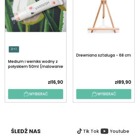
3 + 1
Drewniana sztaluga - 68 cm
Medium i werniks wodny z
połyskiem 50ml (malowanie
po numerach)
zł16,90
zł89,90
WYBIERAĆ
WYBIERAĆ
S
T
O
ŚLEDŹ NAS
Tik Tok
Youtube
P