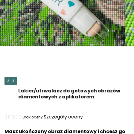
3 + 1
Lakier/utrwalacz do gotowych obrazów
diamentowych z aplikatorem
Średnia
Szczegóły oceny
Brak oceny
ocena
Masz ukończony obraz diamentowy i chcesz go
produktu