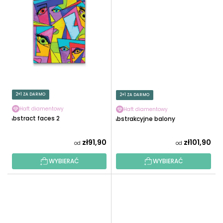
2+1 ZA DARMO
2+1 ZA DARMO
Haft diamentowy
Haft diamentowy
Abstract faces 2
Abstrakcyjne balony
zł91,90
zł101,90
od
od
WYBIERAĆ
WYBIERAĆ