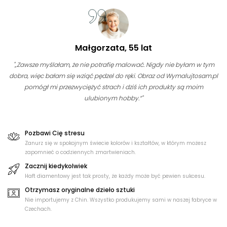
Małgorzata, 55 lat
"„Zawsze myślałam, że nie potrafię malować. Nigdy nie byłam w tym
dobra, więc bałam się wziąć pędzel do ręki. Obraz od Wymalujtosam.pl
pomógł mi przezwyciężyć strach i dziś ich produkty są moim
ulubionym hobby.“"
Pozbawi Cię stresu
Zanurz się w spokojnym świecie kolorów i kształtów, w którym możesz
zapomnieć o codziennych zmartwieniach.
Zacznij kiedykolwiek
Haft diamentowy jest tak prosty, że każdy może być pewien sukcesu.
Otrzymasz oryginalne dzieło sztuki
Nie importujemy z Chin. Wszystko produkujemy sami w naszej fabryce w
Czechach.