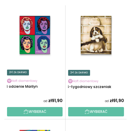
T
L
O
I
W
S
A
T
N
A
I
P
E
R
P
O
R
D
O
U
2+1 ZA DARMO
2+1 ZA DARMO
D
K
U
Haft diamentowy
Haft diamentowy
T
4 odcienie Marilyn
4-tygodniowy szczeniak
K
Ó
T
W
zł91,90
zł91,90
od
od
Ó
W
WYBIERAĆ
WYBIERAĆ