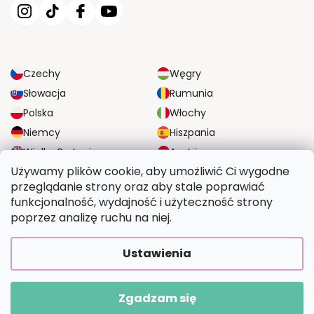
Czechy
Węgry
Słowacja
Rumunia
Polska
Włochy
Niemcy
Hiszpania
Wielka Brytania
Austria
Używamy plików cookie, aby umożliwić Ci wygodne
przeglądanie strony oraz aby stale poprawiać
NIEZAWODNE OPCJE DOSTAWY
funkcjonalność, wydajność i użyteczność strony
poprzez analizę ruchu na niej.
BEZPIECZNE OPCJE PŁATNOŚCI
Ustawienia
Zgadzam się
Copyright 2026
Wymalujtosam.pl
. Wszystkie prawa zastrzeżone.