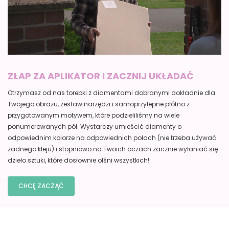
ZŁAP ZA APLIKATOR I ZACZNIJ UKŁADAĆ
Otrzymasz od nas torebki z diamentami dobranymi dokładnie dla
Twojego obrazu, zestaw narzędzi i samoprzylepne płótno z
przygotowanym motywem, które podzieliliśmy na wiele
ponumerowanych pól. Wystarczy umieścić diamenty o
odpowiednim kolorze na odpowiednich polach (nie trzeba używać
żadnego kleju) i stopniowo na Twoich oczach zacznie wyłaniać się
dzieło sztuki, które dosłownie olśni wszystkich!
CHCĘ ZACZĄĆ