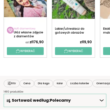
Lakier/utrwalacz do
Eksk
Haft diamentowy
Ułóż własne zdjęcie
gotowych obrazów
mal
z diamentów
diamentowych z
dia
aplikatorem
zł176,90
zł19,90
od
WYBIERAĆ
WYBIERAĆ
Filtr
Cena
Dla kogo
Kolor
Liczba kolorów
Orientacj
1480 produktów
S
Sortować według:
Polecamy
O
R