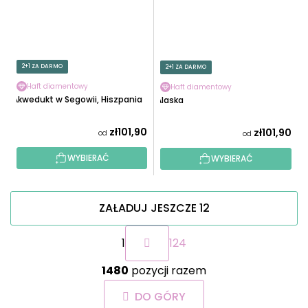
2+1 ZA DARMO
2+1 ZA DARMO
Haft diamentowy
Haft diamentowy
Akwedukt w Segowii, Hiszpania
Alaska
zł101,90
zł101,90
od
od
WYBIERAĆ
WYBIERAĆ
ZAŁADUJ JESZCZE 12
P
1
124
a
g
K
i
1480
pozycji razem
o
n
n
a
DO GÓRY
t