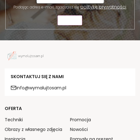
politykę prywatności
Podając adres e-mail, zgadzasz się
.
WYŚLIJ
SKONTAKTUJ SIĘ Z NAMI
info@wymalujtosam.pl
OFERTA
Techniki
Promocja
Obrazy z własnego zdjęcia
Nowości
Inspiracja
Pomysły na prezent