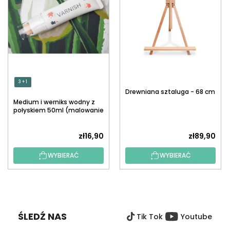
3 + 1
Drewniana sztaluga - 68 cm
Medium i werniks wodny z
połyskiem 50ml (malowanie
po numerach)
zł16,90
zł89,90
WYBIERAĆ
WYBIERAĆ
S
T
O
ŚLEDŹ NAS
Tik Tok
Youtube
P