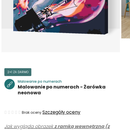
2+1 ZA DARMO
Malowanie po numerach
Malowanie po numerach - Żarówka
neonowa
Średnia
Szczegóły oceny
Brak oceny
ocena
Jak wygląda obrazek
z ramką wewnętrzną (z
produktu