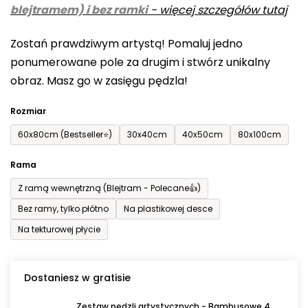
blejtramem) i bez ramki
-
więcej szczegółów tutaj
wynosi
0,0
Zostań prawdziwym artystą! Pomaluj jedno
na
ponumerowane pole za drugim i stwórz unikalny
5
obraz. Masz go w zasięgu pędzla!
gwiazdek.
Rozmiar
60x80cm (Bestseller⭐)
30x40cm
40x50cm
80x100cm
Rama
Z ramą wewnętrzną (Blejtram - Polecane👍)
Bez ramy, tylko płótno
Na plastikowej desce
Na tekturowej płycie
Dostaniesz w gratisie
Zestaw pędzli artystycznych - Bambusowe 4