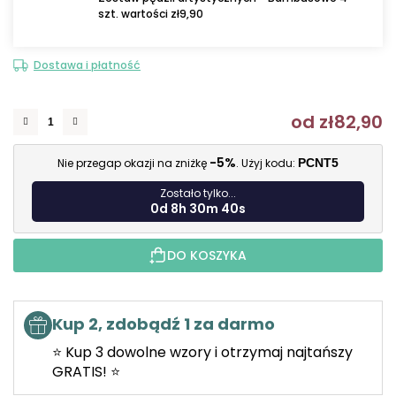
szt. wartości zł9,90
Dostawa i płatność
od
zł82,90
C
-5%
Nie przegap okazji na zniżkę
. Użyj kodu:
PCNT5
Zostało tylko...
0d 8h 30m 39s
DO KOSZYKA
Kup 2, zdobądź 1 za darmo
⭐ Kup 3 dowolne wzory i otrzymaj najtańszy
GRATIS! ⭐