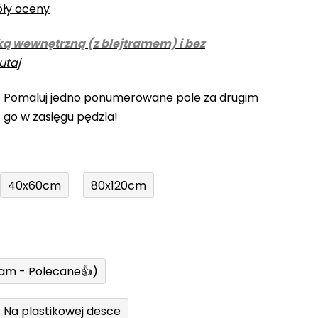
óły oceny
ką wewnętrzną (z blejtramem) i bez
utaj
! Pomaluj jedno ponumerowane pole za drugim
z go w zasięgu pędzla!
40x60cm
80x120cm
ram - Polecane👍)
Na plastikowej desce