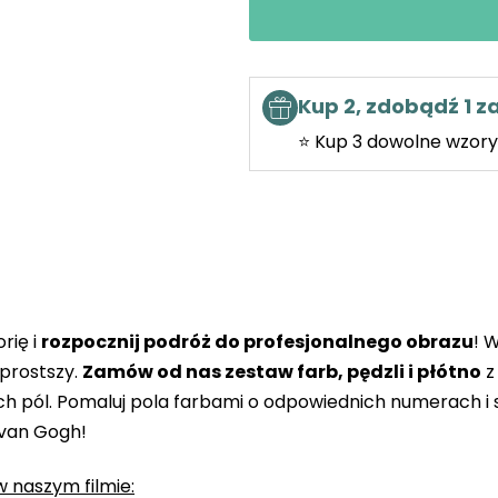
Kup 2, zdobądź 1 
⭐ Kup 3 dowolne wzory 
rię i
rozpocznij podróż do profesjonalnego obrazu
! 
prostszy.
Zamów od nas zestaw farb, pędzli i płótno
z
 pól. Pomaluj pola farbami o odpowiednich numerach i s
 van Gogh!
 naszym filmie: