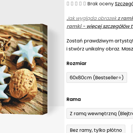
Średnia
Brak oceny
Szczeg
ocena
Jak wygląda obrazek
z ram
produktu
ramki
-
więcej szczegółów t
wynosi
0,0
Zostań prawdziwym artystą
na
i stwórz unikalny obraz. Mas
5
gwiazdek.
Rozmiar
60x80cm (Bestseller⭐)
Rama
Z ramą wewnętrzną (Blejt
Bez ramy, tylko płótno