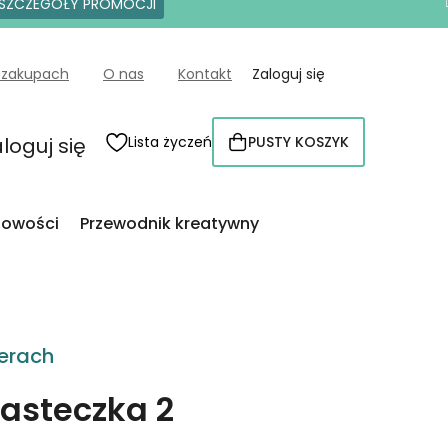
SZCZEGÓŁY PROMOCJI
 zakupach
O nas
Kontakt
Zaloguj się
loguj się
Lista życzeń
PUSTY KOSZYK
KOSZYK
owości
Przewodnik kreatywny
erach
iasteczka 2