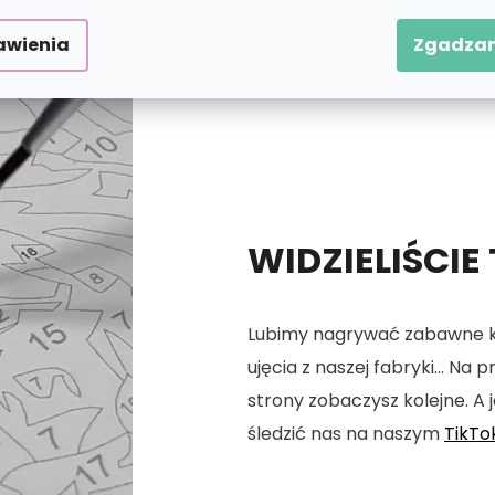
awienia
Zgadzam
WIDZIELIŚCIE
Lubimy nagrywać zabawne kró
ujęcia z naszej fabryki... Na
strony zobaczysz kolejne. A j
śledzić nas na naszym
TikTo