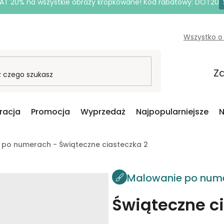
AT 20% na wszystkie obrazy kropkowane! Kod rabatowy: DOT20
Wszystko o
Za
iracja
Promocja
Wyprzedaż
Najpopularniejsze
N
po numerach - Świąteczne ciasteczka 2
Malowanie po num
Świąteczne c