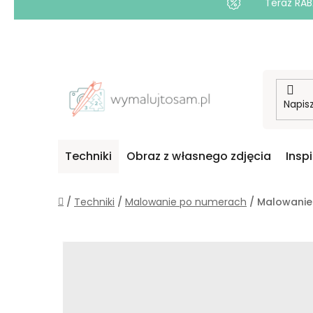
Teraz RAB
Przejść
do
treści
Techniki
Obraz z własnego zdjęcia
Insp
Home
/
Techniki
/
Malowanie po numerach
/
Malowanie 