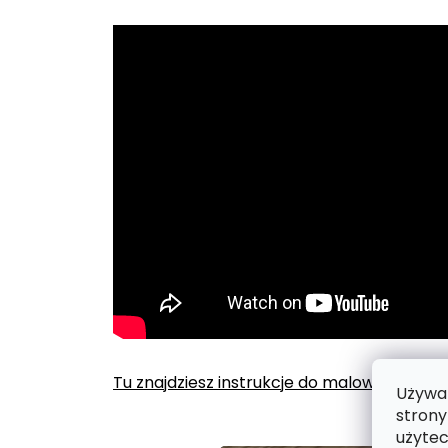
Tu znajdziesz instrukcje do malowania po
Używam
strony
użytec