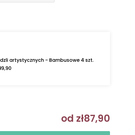
dzli artystycznych - Bambusowe 4 szt.
ł9,90
od
zł87,90
Cena jedn