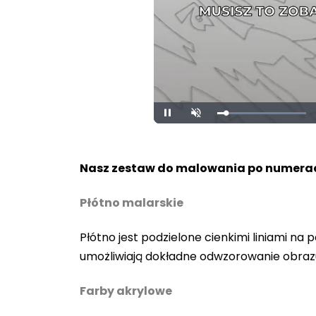
Loaded
:
Pause
Unmute
100.00%
Nasz zestaw do malowania po numerac
Płótno malarskie
Płótno jest podzielone cienkimi liniami n
umożliwiają dokładne odwzorowanie obraz
Farby akrylowe