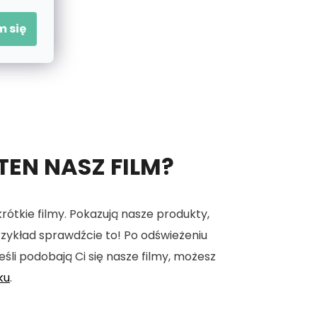
 się
 TEN NASZ FILM?
tkie filmy. Pokazują nasze produkty,
 przykład sprawdźcie to! Po odświeżeniu
eśli podobają Ci się nasze filmy, możesz
ku
.