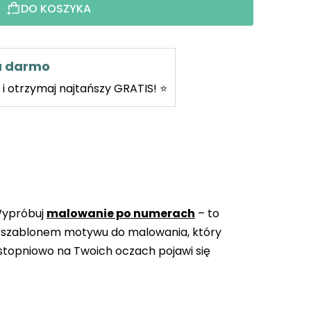
DO KOSZYKA
za darmo
i otrzymaj najtańszy GRATIS! ⭐
Wypróbuj
malowanie po numerach
– to
 szablonem motywu do malowania, który
topniowo na Twoich oczach pojawi się