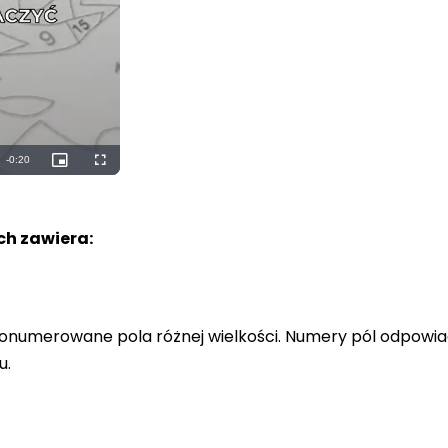
Remaining
-
0:18
Picture-
Fullscreen
in-
Picture
Time
h zawiera:
a ponumerowane pola różnej wielkości. Numery pól odpowi
u.