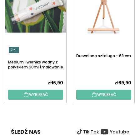
3 + 1
Drewniana sztaluga - 68 cm
Medium i werniks wodny z
połyskiem 50ml (malowanie
po numerach)
zł16,90
zł89,90
WYBIERAĆ
WYBIERAĆ
S
T
O
ŚLEDŹ NAS
Tik Tok
Youtube
P