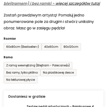
blejtramem) i bez ramki
-
więcej szczegółów tutaj
wynosi
0,0
Zostań prawdziwym artystą! Pomaluj jedno
na
ponumerowane pole za drugim i stwórz unikalny
5
obraz. Masz go w zasięgu pędzla!
gwiazdek.
Rozmiar
60x80cm (Bestseller⭐)
40x60cm
80x120cm
Rama
Z ramą wewnętrzną (Blejtram - Polecane👍)
Bez ramy, tylko płótno
Na plastikowej desce
Na tekturowej płycie
Dostaniesz w gratisie
Zestaw pędzli artystycznych - Bambusowe 4