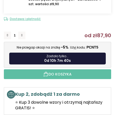
szt. wartości zł9,90
Dostawa i płatność
od
zł87,90
C
-5%
Nie przegap okazji na zniżkę
. Użyj kodu:
PCNT5
Zostało tylko...
0d 10h 7m 39s
DO KOSZYKA
Kup 2, zdobądź 1 za darmo
⭐ Kup 3 dowolne wzory i otrzymaj najtańszy
GRATIS! ⭐