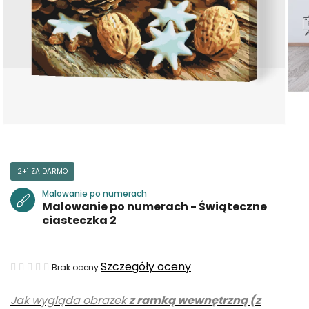
2+1 ZA DARMO
Malowanie po numerach
Malowanie po numerach - Świąteczne
ciasteczka 2
Średnia
Szczegóły oceny
Brak oceny
ocena
Jak wygląda obrazek
z ramką wewnętrzną (z
produktu