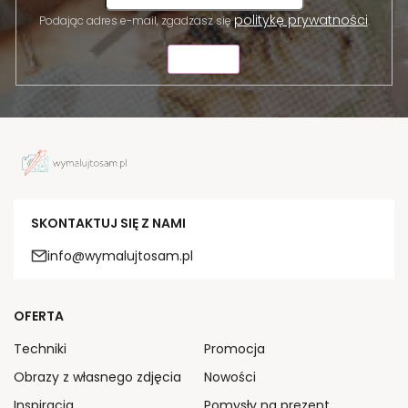
politykę prywatności
Podając adres e-mail, zgadzasz się
.
WYŚLIJ
SKONTAKTUJ SIĘ Z NAMI
info@wymalujtosam.pl
OFERTA
Techniki
Promocja
Obrazy z własnego zdjęcia
Nowości
Inspiracja
Pomysły na prezent