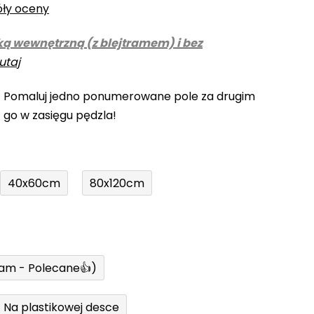
óły oceny
ką wewnętrzną (z blejtramem) i bez
utaj
! Pomaluj jedno ponumerowane pole za drugim
z go w zasięgu pędzla!
40x60cm
80x120cm
ram - Polecane👍)
Na plastikowej desce