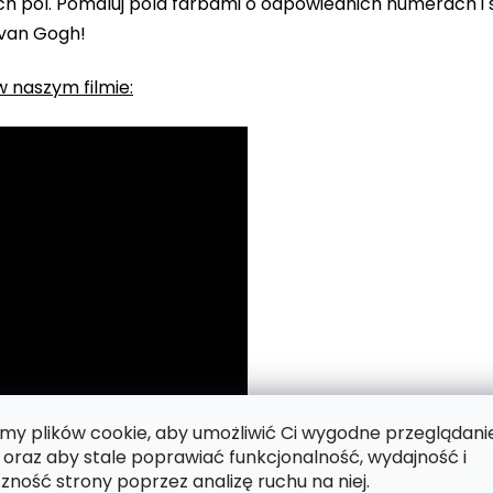
 pól. Pomaluj pola farbami o odpowiednich numerach i s
 van Gogh!
 naszym filmie:
y plików cookie, aby umożliwić Ci wygodne przeglądani
 oraz aby stale poprawiać funkcjonalność, wydajność i
zność strony poprzez analizę ruchu na niej.