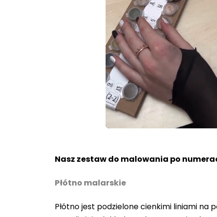
Loaded
:
Unmute
100.00%
Nasz zestaw do malowania po numerac
Płótno malarskie
Płótno jest podzielone cienkimi liniami n