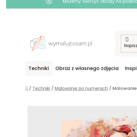
Możemy tworzyć obrazy na podstawi
Przejść
do
treści
Techniki
Obraz z własnego zdjęcia
Insp
Home
/
Techniki
/
Malowanie po numerach
/
Malowanie