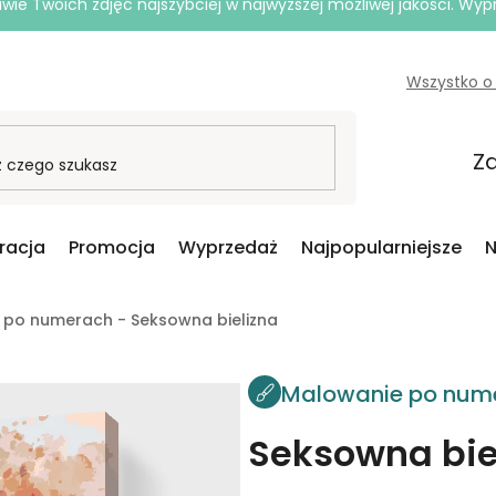
e Twoich zdjęć najszybciej w najwyższej możliwej jakości. Wy
Wszystko o
Za
iracja
Promocja
Wyprzedaż
Najpopularniejsze
N
 po numerach - Seksowna bielizna
Malowanie po num
Seksowna bie