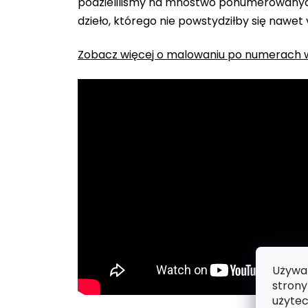
podzieliliśmy na mnóstwo ponumerowanych
dzieło, którego nie powstydziłby się nawet
Zobacz więcej o malowaniu po numerach w
Używam
strony
użytec