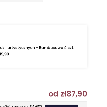
dzli artystycznych - Bambusowe 4 szt.
ł9,90
od
zł87,90
Cena jedn
-3%
SAVE3