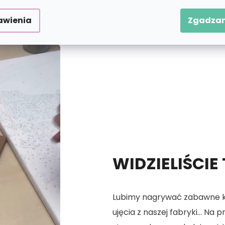
 numerach.
awienia
Zgadzam
WIDZIELIŚCIE
Lubimy nagrywać zabawne kró
ujęcia z naszej fabryki... Na