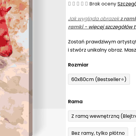
Średnia
Brak oceny
Szczeg
ocena
Jak wygląda obrazek
z ram
produktu
ramki
-
więcej szczegółów t
wynosi
0,0
Zostań prawdziwym artystą
na
i stwórz unikalny obraz. Mas
5
gwiazdek.
Rozmiar
60x80cm (Bestseller⭐)
Rama
Z ramą wewnętrzną (Blejt
Bez ramy, tylko płótno