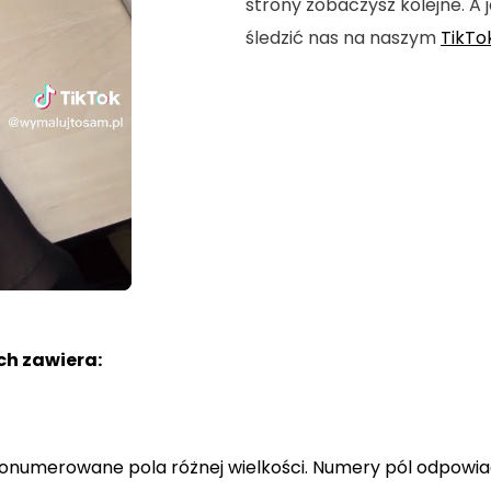
strony zobaczysz kolejne. A j
śledzić nas na naszym
TikTo
h zawiera:
a ponumerowane pola różnej wielkości. Numery pól odpowi