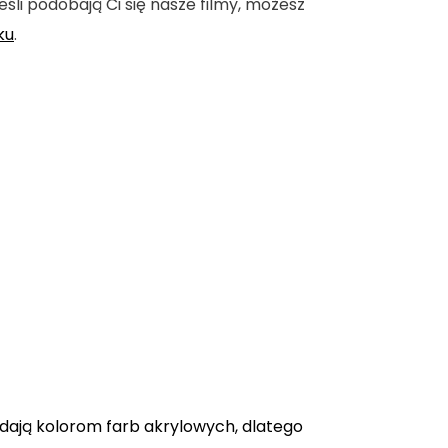
eśli podobają Ci się nasze filmy, możesz
ku
.
adają kolorom farb akrylowych, dlatego