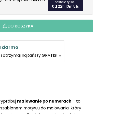
kę
. Użyj kodu:
Zostało tylko...
0d 22h 13m 50s
DO KOSZYKA
za darmo
i otrzymaj najtańszy GRATIS! ⭐
Wypróbuj
malowanie po numerach
– to
 szablonem motywu do malowania, który