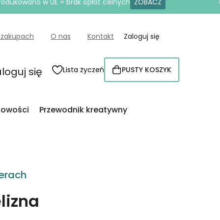
produkowano w UE = brak opłat celnych
ZOBACZ
 zakupach
O nas
Kontakt
Zaloguj się
loguj się
Lista życzeń
PUSTY KOSZYK
KOSZYK
owości
Przewodnik kreatywny
erach
lizna