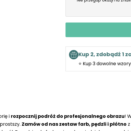
Nie przegap okazji na zniż
Kup 2, zdobądź 1 
⭐ Kup 3 dowolne wzory 
rię i
rozpocznij podróż do profesjonalnego obrazu
! 
prostszy.
Zamów od nas zestaw farb, pędzli i płótno
z