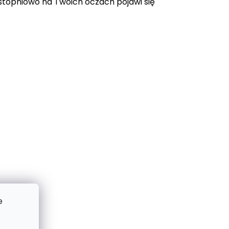
topniowo na Twoich oczach pojawi się
e