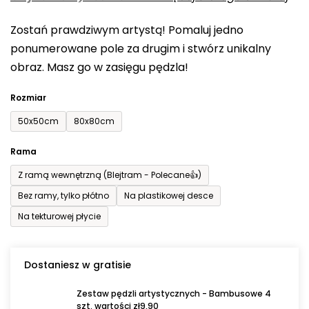
0,0
Zostań prawdziwym artystą! Pomaluj jedno
na
ponumerowane pole za drugim i stwórz unikalny
5
obraz. Masz go w zasięgu pędzla!
gwiazdek.
Rozmiar
50x50cm
80x80cm
Rama
Z ramą wewnętrzną (Blejtram - Polecane👍)
Bez ramy, tylko płótno
Na plastikowej desce
Na tekturowej płycie
Dostaniesz w gratisie
Zestaw pędzli artystycznych - Bambusowe 4
szt. wartości zł9,90