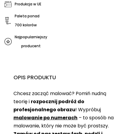
Produkcja w UE
Paleta ponad
700 kolorów
Najpopularniejszy
producent
OPIS PRODUKTU
Chcesz zacząć malować? Pomiń nudną
teorię i
rozpocznij podróż do
profesjonalnego obrazu
! Wypróbuj
malowanie po numerach
– to sposób na
malowanie, który nie może być prostszy.
Zamów od nas zestaw farb, pędzli i