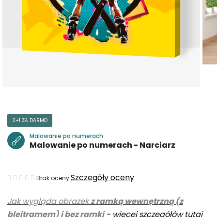
2+1 ZA DARMO
Malowanie po numerach
Malowanie po numerach - Narciarz
Średnia
Szczegóły oceny
Brak oceny
ocena
Jak wygląda obrazek
z ramką wewnętrzną (z
produktu
blejtramem) i bez ramki
-
więcej szczegółów tutaj
wynosi