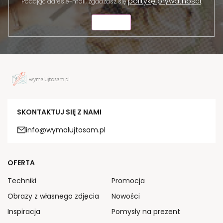
politykę prywatności
Podając adres e-mail, zgadzasz się
.
WYŚLIJ
SKONTAKTUJ SIĘ Z NAMI
info@wymalujtosam.pl
OFERTA
Techniki
Promocja
Obrazy z własnego zdjęcia
Nowości
Inspiracja
Pomysły na prezent