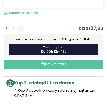
Dostawa i płatność
od
zł87,90
C
-3%
Nie przegap okazji na zniżkę
. Użyj kodu:
3DEAL
Zostało tylko...
0d 20h 13m 14s
DO KOSZYKA
Kup 2, zdobądź 1 za darmo
⭐ Kup 3 dowolne wzory i otrzymaj najtańszy
GRATIS! ⭐