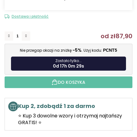
Dostawa i płatność
od
zł87,90
C
-5%
Nie przegap okazji na zniżkę
. Użyj kodu:
PCNT5
Zostało tylko...
0d 17h 0m 28s
DO KOSZYKA
Kup 2, zdobądź 1 za darmo
⭐ Kup 3 dowolne wzory i otrzymaj najtańszy
GRATIS! ⭐