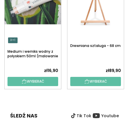
3 + 1
Drewniana sztaluga - 68 cm
Medium i werniks wodny z
połyskiem 50ml (malowanie
po numerach)
zł16,90
zł89,90
WYBIERAĆ
WYBIERAĆ
S
T
O
ŚLEDŹ NAS
Tik Tok
Youtube
P
K