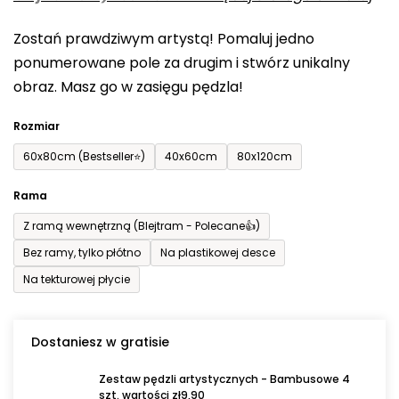
0,0
Zostań prawdziwym artystą! Pomaluj jedno
na
ponumerowane pole za drugim i stwórz unikalny
5
obraz. Masz go w zasięgu pędzla!
gwiazdek.
Rozmiar
60x80cm (Bestseller⭐)
40x60cm
80x120cm
Rama
Z ramą wewnętrzną (Blejtram - Polecane👍)
Bez ramy, tylko płótno
Na plastikowej desce
Na tekturowej płycie
Dostaniesz w gratisie
Zestaw pędzli artystycznych - Bambusowe 4
szt. wartości zł9,90