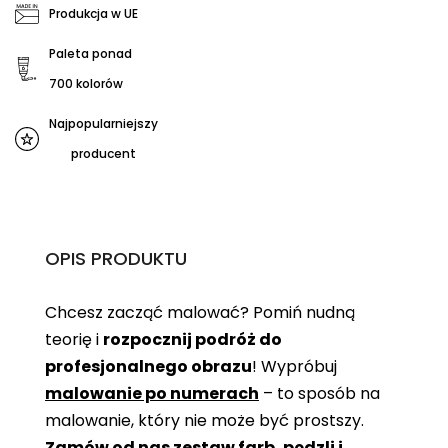
Produkcja w UE
Paleta ponad
700 kolorów
Najpopularniejszy
producent
OPIS PRODUKTU
Chcesz zacząć malować? Pomiń nudną
teorię i
rozpocznij podróż do
profesjonalnego obrazu
! Wypróbuj
malowanie po numerach
– to sposób na
malowanie, który nie może być prostszy.
Zamów od nas zestaw farb, pędzli i