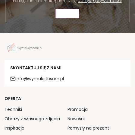
politykę prywatności
Podając adres e-mail, zgadzasz się
.
WYŚLIJ
SKONTAKTUJ SIĘ Z NAMI
info@wymalujtosam.pl
OFERTA
Techniki
Promocja
Obrazy z własnego zdjęcia
Nowości
Inspiracja
Pomysły na prezent