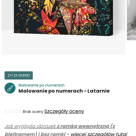
2+1 ZA DARMO
Malowanie po numerach
Malowanie po numerach - Latarnie
Średnia
Szczegóły oceny
Brak oceny
ocena
Jak wygląda obrazek
z ramką wewnętrzną (z
produktu
blejtramem) i bez ramki
-
więcej szczegółów tutaj
wynosi