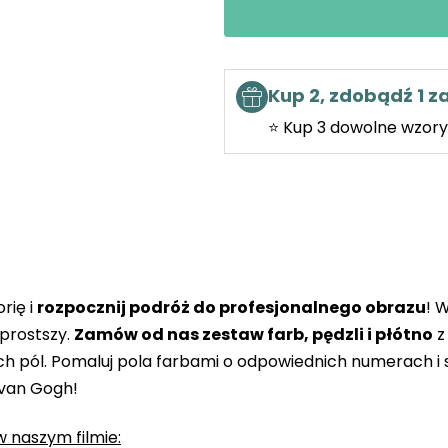
Kup 2, zdobądź 1 
⭐ Kup 3 dowolne wzory 
rię i
rozpocznij podróż do profesjonalnego obrazu
! 
prostszy.
Zamów od nas zestaw farb, pędzli i płótno
z
 pól. Pomaluj pola farbami o odpowiednich numerach i s
 van Gogh!
 naszym filmie: