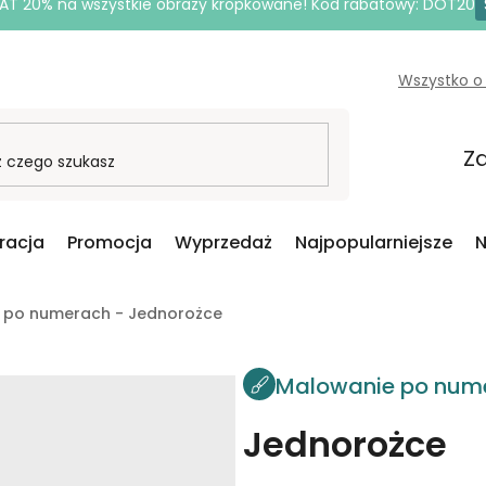
AT 20% na wszystkie obrazy kropkowane! Kod rabatowy: DOT20
Wszystko o
Za
iracja
Promocja
Wyprzedaż
Najpopularniejsze
N
 po numerach - Jednorożce
Malowanie po num
Jednorożce