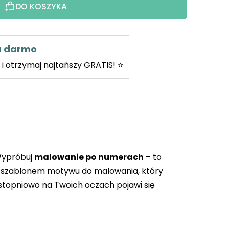
DO KOSZYKA
za darmo
i otrzymaj najtańszy GRATIS! ⭐
Wypróbuj
malowanie po numerach
– to
 szablonem motywu do malowania, który
topniowo na Twoich oczach pojawi się