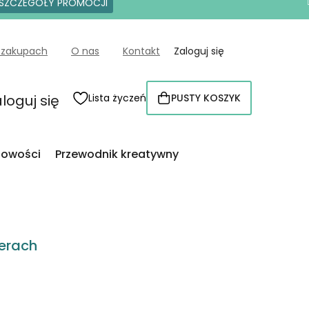
SZCZEGÓŁY PROMOCJI
 zakupach
O nas
Kontakt
Zaloguj się
loguj się
Lista życzeń
PUSTY KOSZYK
KOSZYK
owości
Przewodnik kreatywny
erach