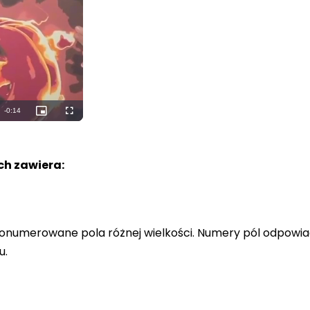
Remaining
-
0:12
Picture-
Fullscreen
in-
Picture
Time
h zawiera:
a ponumerowane pola różnej wielkości. Numery pól odpowi
u.