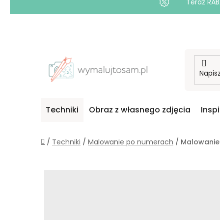
Teraz RAB
Przejść
do
treści
Techniki
Obraz z własnego zdjęcia
Insp
Home
/
Techniki
/
Malowanie po numerach
/
Malowanie