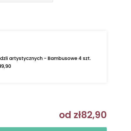
dzli artystycznych - Bambusowe 4 szt.
ł9,90
od
zł82,90
Cena jedn