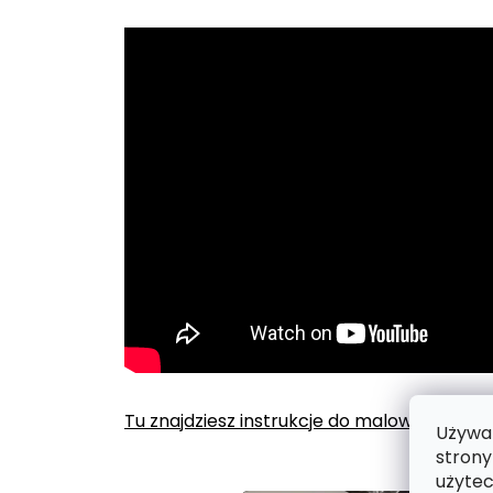
Tu znajdziesz instrukcje do malowania po
Używam
strony
użytec