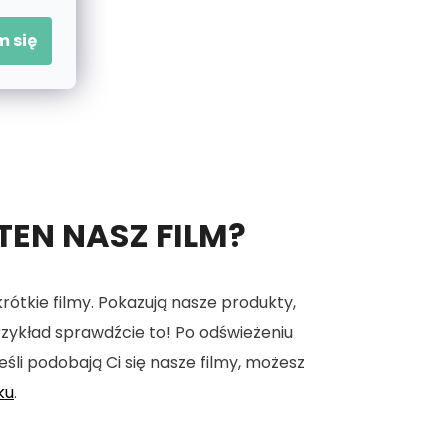
 się
 TEN NASZ FILM?
tkie filmy. Pokazują nasze produkty,
 przykład sprawdźcie to! Po odświeżeniu
eśli podobają Ci się nasze filmy, możesz
ku
.