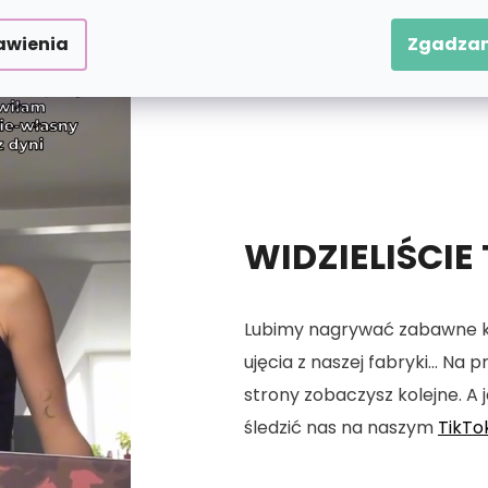
awienia
Zgadzam
WIDZIELIŚCIE
Lubimy nagrywać zabawne kró
ujęcia z naszej fabryki... Na
strony zobaczysz kolejne. A j
śledzić nas na naszym
TikTo