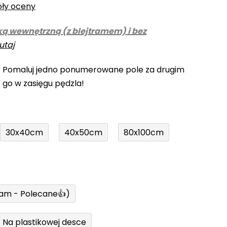
óły oceny
ką wewnętrzną (z blejtramem) i bez
utaj
! Pomaluj jedno ponumerowane pole za drugim
z go w zasięgu pędzla!
30x40cm
40x50cm
80x100cm
ram - Polecane👍)
Na plastikowej desce