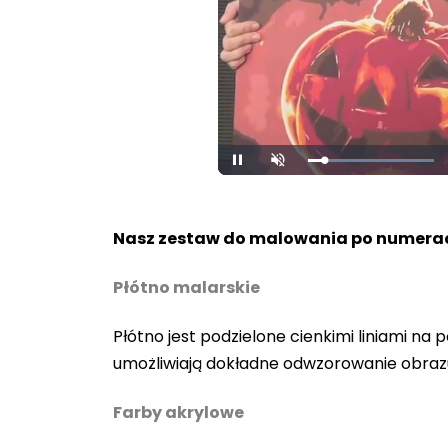
Loaded
:
Pause
Unmute
100.00%
Nasz zestaw do malowania po numerac
Płótno malarskie
Płótno jest podzielone cienkimi liniami n
umożliwiają dokładne odwzorowanie obraz
Farby akrylowe