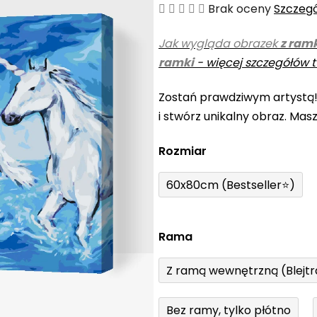
Średnia
Brak oceny
Szczeg
ocena
Jak wygląda obrazek
z ram
produktu
ramki
-
więcej szczegółów t
wynosi
0,0
Zostań prawdziwym artystą
na
i stwórz unikalny obraz. Mas
5
gwiazdek.
Rozmiar
60x80cm (Bestseller⭐)
Rama
Z ramą wewnętrzną (Blejt
Bez ramy, tylko płótno