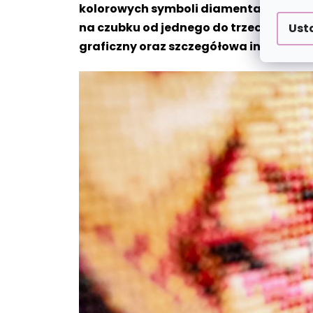
kolorowych symboli diamentami z odpo
na czubku od jednego do trzech diamen
Ust
graficzny oraz szczegółowa instrukcj