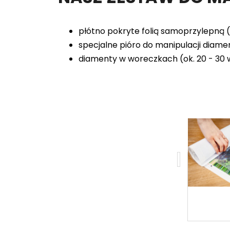
płótno pokryte folią samoprzylepną 
specjalne pióro do manipulacji diam
diamenty w woreczkach (ok. 20 - 30 