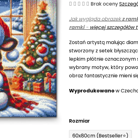
Średnia
Brak oceny
Szczeg
ocena
Jak wygląda obrazek
z ram
produktu
ramki
-
więcej szczegółów t
wynosi
0,0
Zostań artystą malując diame
na
stworzony z setek błyszczą
5
lepkim płótnie oznaczonym s
gwiazdek.
wybrany motyw, który powo
obraz fantastycznie mieni si
Wyprodukowano
w Czech
Rozmiar
60x80cm (Bestseller⭐)