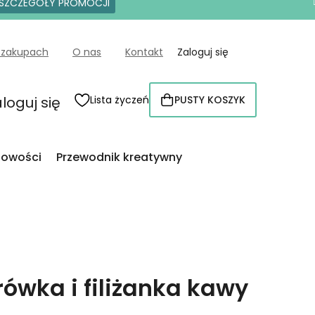
SZCZEGÓŁY PROMOCJI
 zakupach
O nas
Kontakt
Zaloguj się
loguj się
Lista życzeń
PUSTY KOSZYK
KOSZYK
owości
Przewodnik kreatywny
ówka i filiżanka kawy