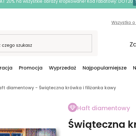
AT 20% na wszystkie obrazy kropkowane! Kod rabatowy: DOT20
Wszystko o
Za
iracja
Promocja
Wyprzedaż
Najpopularniejsze
N
aft diamentowy - Świąteczna krówka i filiżanka kawy
Haft diamentowy
Świąteczna kr