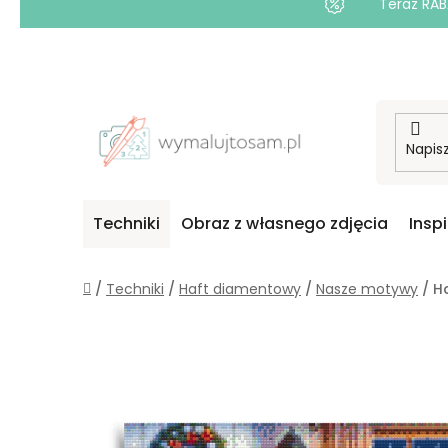
Teraz RAB
Przejść
do
treści
Techniki
Obraz z własnego zdjęcia
Insp
Home
/
Techniki
/
Haft diamentowy
/
Nasze motywy
/
H