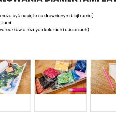
(może być napięte na drewnianym blejtramie)
entami
woreczków o różnych kolorach i odcieniach)