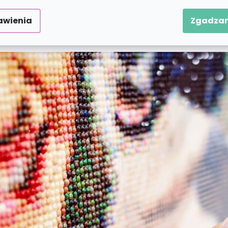
wiednimi numerami. Pomoże Ci w tym specjalne pióro
tów naraz. W zestawie znajduje się również miska 
awienia
Zgadzam
a. Jesteś gotowy na błyszczącą artystyczną zabawę?