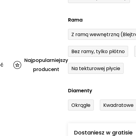
Rama
Z ramą wewnętrzną (Blejt
Bez ramy, tylko płótno
Najpopularniejszy
ść
Na tekturowej płycie
producent
Diamenty
Okrągłe
Kwadratowe
Dostaniesz w gratisie