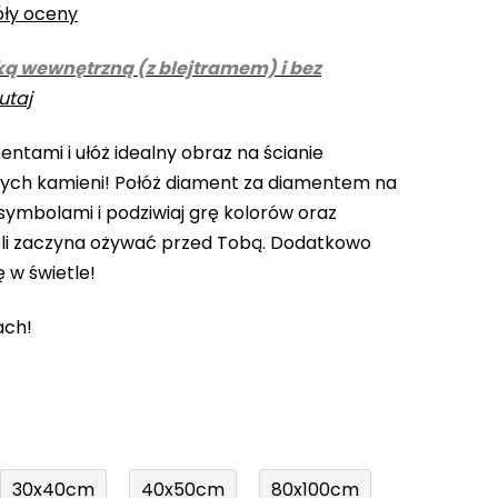
óły oceny
ką wewnętrzną (z blejtramem) i bez
utaj
ntami i ułóż idealny obraz na ścianie
cych kamieni! Połóż diament za diamentem na
ymbolami i podziwiaj grę kolorów oraz
li zaczyna ożywać przed Tobą. Dodatkowo
ę w świetle!
ach!
30x40cm
40x50cm
80x100cm