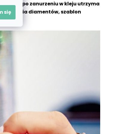
, które po zanurzeniu w kleju utrzyma
do zbierania diamentów, szablon
 się