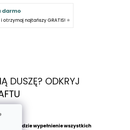
za darmo
i otrzymaj najtańszy GRATIS! ⭐
NĄ DUSZĘ? ODKRYJ
AFTU
e
aniem będzie wypełnienie wszystkich