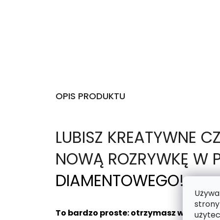
OPIS PRODUKTU
L
UBISZ KREATYWNE C
NOWĄ ROZRYWKĘ W P
DIAMENTOWEGO
!
Używam
strony
To bardzo proste: otrzymasz wybrany 
użytec