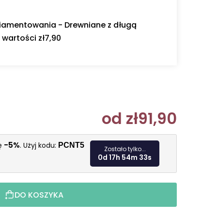
diamentowania - Drewniane z długą
wartości zł7,90
od
zł91,90
Cena jedn
-5%
kę
. Użyj kodu:
PCNT5
Zostało tylko...
0d 17h 54m 31s
DO KOSZYKA