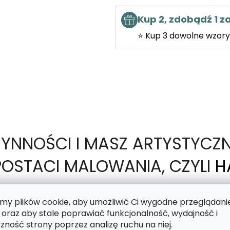
Kup 2, zdobądź 1 
⭐ Kup 3 dowolne wzory 
ZYNNOŚCI I MASZ ARTYSTYCZ
OSTACI MALOWANIA, CZYLI
H
y plików cookie, aby umożliwić Ci wygodne przeglądani
 oraz aby stale poprawiać funkcjonalność, wydajność i
motyw nadrukowany na lepkim płótnie, a Twoim zad
zność strony poprzez analizę ruchu na niej.