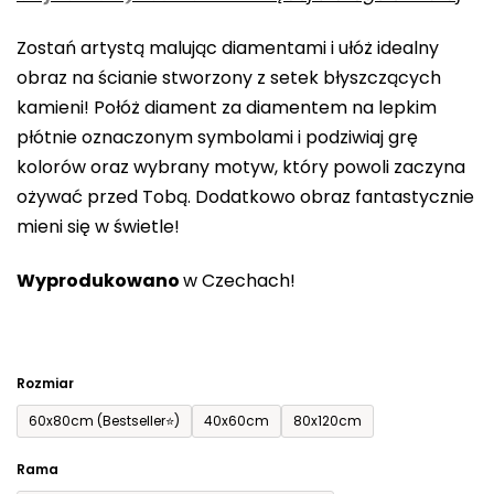
0,0
Zostań artystą malując diamentami i ułóż idealny
na
obraz na ścianie stworzony z setek błyszczących
5
kamieni! Połóż diament za diamentem na lepkim
gwiazdek.
płótnie oznaczonym symbolami i podziwiaj grę
kolorów oraz wybrany motyw, który powoli zaczyna
ożywać przed Tobą. Dodatkowo obraz fantastycznie
mieni się w świetle!
Wyprodukowano
w Czechach!
Rozmiar
60x80cm (Bestseller⭐)
40x60cm
80x120cm
Rama