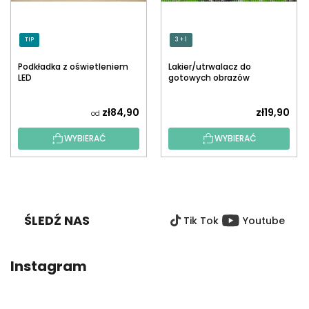
TIP
3 + 1
Podkładka z oświetleniem
Lakier/utrwalacz do
LED
gotowych obrazów
diamentowych z
aplikatorem
zł84,90
zł19,90
od
WYBIERAĆ
WYBIERAĆ
S
T
O
ŚLEDŹ NAS
Tik Tok
Youtube
P
K
A
Instagram