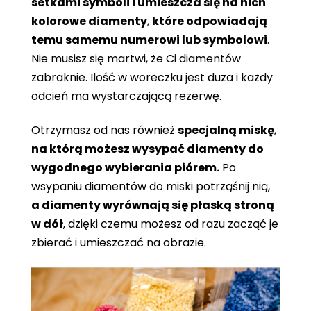
setkami symboli i umieszcza się na nich
kolorowe diamenty
,
które odpowiadają
temu samemu numerowi lub symbolowi
.
Nie musisz się martwi, że Ci diamentów
zabraknie. Ilość w woreczku jest duża i każdy
odcień ma wystarczającą rezerwę.
Otrzymasz od nas również
specjalną miskę
,
na którą możesz wysypać diamenty do
wygodnego wybierania piórem.
Po
wsypaniu diamentów do miski potrząśnij nią,
a diamenty wyrównają się płaską stroną
w dół
, dzięki czemu możesz od razu zacząć je
zbierać i umieszczać na obrazie.