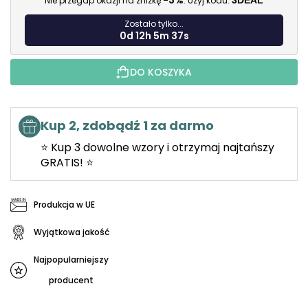
-3%
Nie przegap okazji na zniżkę
. Użyj kodu:
3DEAL
Zostało tylko...
0d 12h 5m 35s
DO KOSZYKA
Kup 2, zdobądź 1 za darmo
⭐ Kup 3 dowolne wzory i otrzymaj najtańszy
GRATIS! ⭐
Produkcja w UE
Wyjątkowa jakość
Najpopularniejszy
producent