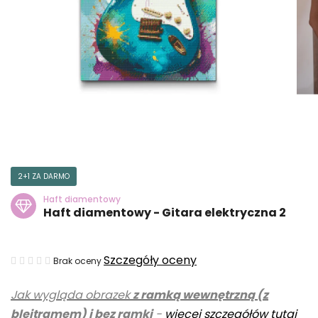
2+1 ZA DARMO
Haft diamentowy
Haft diamentowy - Gitara elektryczna 2
Średnia
Szczegóły oceny
Brak oceny
ocena
Jak wygląda obrazek
z ramką wewnętrzną (z
produktu
blejtramem) i bez ramki
-
więcej szczegółów tutaj
wynosi