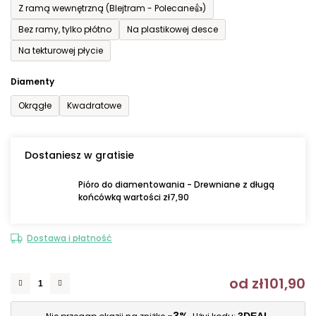
Z ramą wewnętrzną (Blejtram - Polecane👍)
Bez ramy, tylko płótno
Na plastikowej desce
Na tekturowej płycie
Diamenty
Okrągłe
Kwadratowe
Dostaniesz w gratisie
Pióro do diamentowania - Drewniane z długą
końcówką wartości zł7,90
Dostawa i płatność
od
zł101,90
C