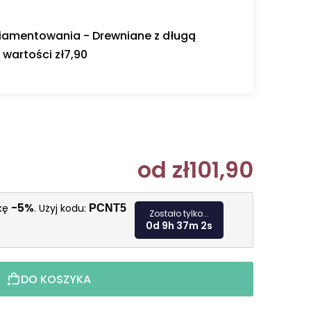
diamentowania - Drewniane z długą
wartości zł7,90
od
zł101,90
Cena jedn
-5%
żkę
. Użyj kodu:
PCNT5
Zostało tylko...
0d 9h 37m 1s
DO KOSZYKA