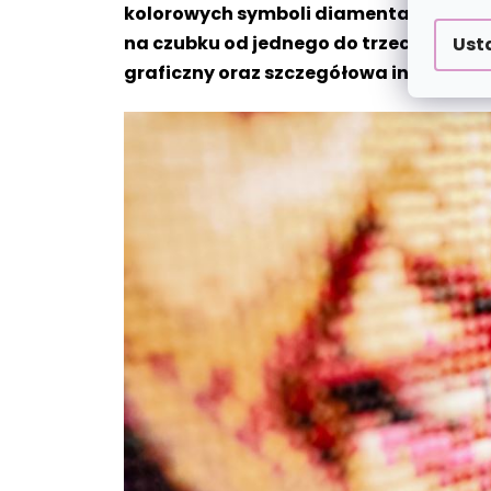
kolorowych symboli diamentami z odpo
na czubku od jednego do trzech diamen
Ust
graficzny oraz szczegółowa instrukcj