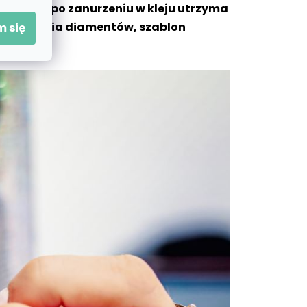
, które po zanurzeniu w kleju utrzyma
do zbierania diamentów, szablon
 się