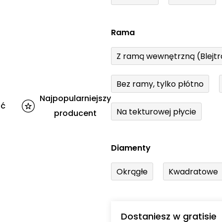
Rama
Z ramą wewnętrzną (Blejt
Bez ramy, tylko płótno
Najpopularniejszy
ść
Na tekturowej płycie
producent
Diamenty
Okrągłe
Kwadratowe
Dostaniesz w gratisie