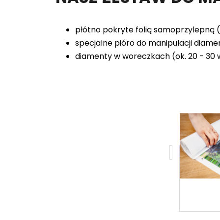
płótno pokryte folią samoprzylepną 
specjalne pióro do manipulacji diam
diamenty w woreczkach (ok. 20 - 30 