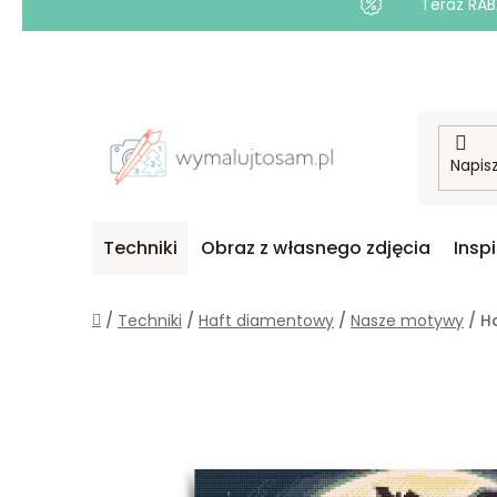
Teraz RAB
Przejść
do
treści
Techniki
Obraz z własnego zdjęcia
Insp
Home
/
Techniki
/
Haft diamentowy
/
Nasze motywy
/
H