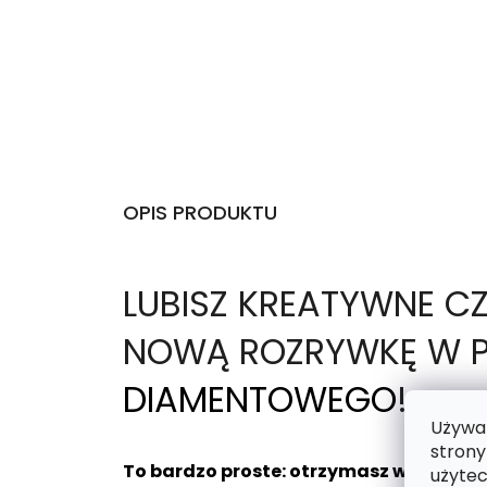
OPIS PRODUKTU
L
UBISZ KREATYWNE C
NOWĄ ROZRYWKĘ W P
DIAMENTOWEGO
!
Używam
strony
To bardzo proste: otrzymasz wybrany 
użytec