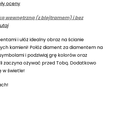
óły oceny
ką wewnętrzną (z blejtramem) i bez
utaj
ntami i ułóż idealny obraz na ścianie
cych kamieni! Połóż diament za diamentem na
ymbolami i podziwiaj grę kolorów oraz
li zaczyna ożywać przed Tobą. Dodatkowo
ę w świetle!
ach!