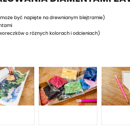
(może być napięte na drewnianym blejtramie)
entami
woreczków o różnych kolorach i odcieniach)