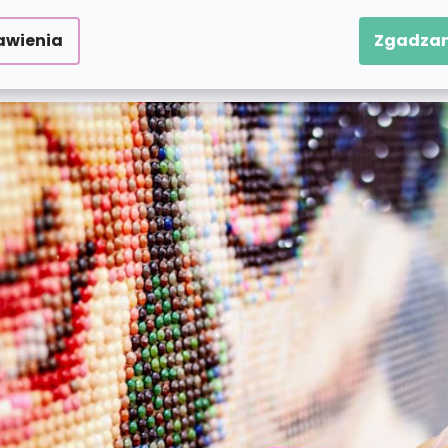
wiednimi numerami. Pomoże Ci w tym specjalne pióro
tów naraz. W zestawie znajduje się również miska 
awienia
Zgadzam
a. Jesteś gotowy na błyszczącą artystyczną zabawę?