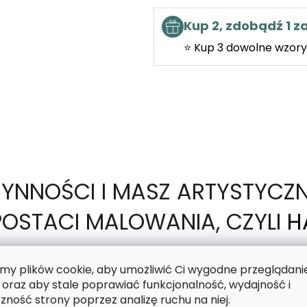
Kup 2, zdobądź 1 
⭐ Kup 3 dowolne wzory 
ZYNNOŚCI I MASZ ARTYSTYCZ
OSTACI MALOWANIA, CZYLI
H
y plików cookie, aby umożliwić Ci wygodne przeglądani
 oraz aby stale poprawiać funkcjonalność, wydajność i
motyw nadrukowany na lepkim płótnie, a Twoim zad
zność strony poprzez analizę ruchu na niej.