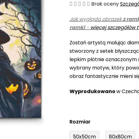
Średnia
Brak oceny
Szczeg
ocena
Jak wygląda obrazek
z ram
produktu
ramki
-
więcej szczegółów t
wynosi
0,0
Zostań artystą malując diame
na
stworzony z setek błyszczą
5
lepkim płótnie oznaczonym s
gwiazdek.
wybrany motyw, który powo
obraz fantastycznie mieni si
Wyprodukowano
w Czech
Rozmiar
50x50cm
80x80cm