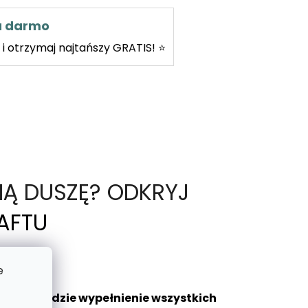
za darmo
i otrzymaj najtańszy GRATIS! ⭐
NĄ DUSZĘ? ODKRYJ
AFTU
e
aniem będzie wypełnienie wszystkich