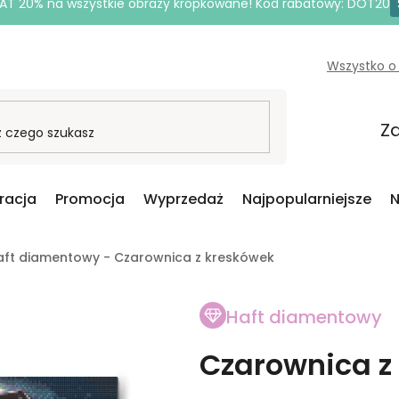
AT 20% na wszystkie obrazy kropkowane! Kod rabatowy: DOT20
Wszystko o
Za
iracja
Promocja
Wyprzedaż
Najpopularniejsze
N
aft diamentowy - Czarownica z kreskówek
Haft diamentowy
Czarownica z