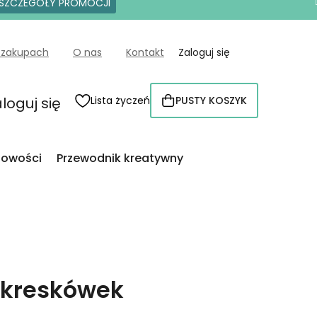
SZCZEGÓŁY PROMOCJI
 zakupach
O nas
Kontakt
Zaloguj się
loguj się
Lista życzeń
PUSTY KOSZYK
KOSZYK
owości
Przewodnik kreatywny
 kreskówek