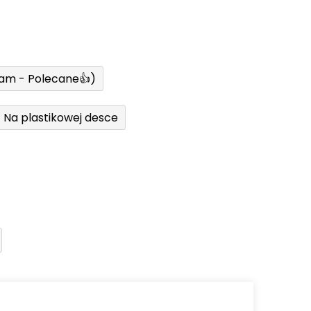
ram - Polecane👍)
Na plastikowej desce