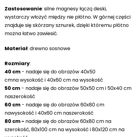
gwiazdek.
Zastosowanie
: silne magnesy łączą deski,
wystarczy włożyć między nie płótno. W górnej części
znajduje się skórzany sznurek, dzięki któremu płótno
można łatwo zawiesić.
Materiał
: drewno sosnowe
Rozmiary
:
40 cm
- nadaje się do obrazów 40x50
cm
na
wysokość i 40x60 cm
na
wysokość
50 cm
-
nadaje się do obrazów 50x50 cm i 50x40 cm
na
szerokość
60 cm
-
nadaje się do obrazów 60x80 cm
na
wysokość i 40x60 cm na
szerokość
80 cm -
nadaje się do obrazów 60x80 cm na
szerokość, 80x100 cm na wysokość i 80x120 cm na