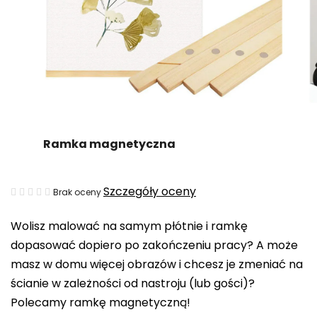
Ramka magnetyczna
Średnia
Szczegóły oceny
Brak oceny
ocena
Wolisz malować na samym płótnie i ramkę
produktu
dopasować dopiero po zakończeniu pracy? A może
wynosi
masz w domu więcej obrazów i chcesz je zmeniać na
0,0
ścianie w zależności od nastroju (lub gości)?
na
Polecamy ramkę magnetyczną!
5