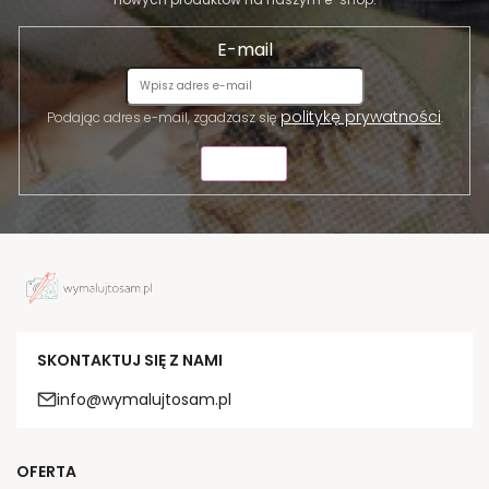
E-mail
politykę prywatności
Podając adres e-mail, zgadzasz się
.
WYŚLIJ
SKONTAKTUJ SIĘ Z NAMI
info@wymalujtosam.pl
OFERTA