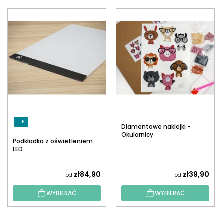
TIP
Diamentowe naklejki -
Okularnicy
Podkładka z oświetleniem
LED
zł84,90
zł39,90
od
od
WYBIERAĆ
WYBIERAĆ
S