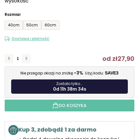
wysokość
Rozmiar
40cm
50cm
60cm
Dostawa i płatność
od
zł27,90
C
-3%
Nie przegap okazji na zniżkę
. Użyj kodu:
SAVE3
Zostało tylko...
0d 11h 38m 33s
DO KOSZYKA
Kup 3, zdobądź 1 za darmo