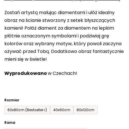
0,0
Zostań artystą malując diamentami i ułóż idealny
na
obraz na ścianie stworzony z setek błyszczących
5
kamieni! Połóż diament za diamentem na lepkim
gwiazdek.
płótnie oznaczonym symbolami i podziwiaj grę
kolorów oraz wybrany motyw, który powoli zaczyna
ożywać przed Tobą. Dodatkowo obraz fantastycznie
mieni się w świetle!
Wyprodukowano
w Czechach!
Rozmiar
60x80cm (Bestseller⭐)
40x60cm
80x120cm
Rama