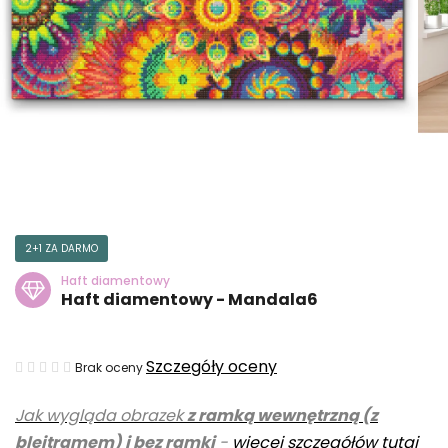
2+1 ZA DARMO
Haft diamentowy
Haft diamentowy - Mandala6
Średnia
Szczegóły oceny
Brak oceny
ocena
Jak wygląda obrazek
z ramką wewnętrzną (z
produktu
blejtramem) i bez ramki
-
więcej szczegółów tutaj
wynosi