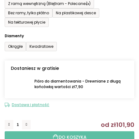
Z ramą wewnętrzną (Blejtram - Polecane👍)
Bez ramy, tylko płótno
Na plastikowej desce
Na tekturowej płycie
Diamenty
Okrągłe
Kwadratowe
Dostaniesz w gratisie
Pióro do diamentowania - Drewniane z długą
końcówką wartości zł7,90
Dostawa i płatność
od
zł101,90
C
DO KOSZYKA