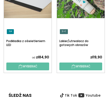
TIP
3 + 1
Podkładka z oświetleniem
Lakier/utrwalacz do
LED
gotowych obrazów
diamentowych z
aplikatorem
zł84,90
zł19,90
od
WYBIERAĆ
WYBIERAĆ
S
T
O
ŚLEDŹ NAS
Tik Tok
Youtube
P
K
A