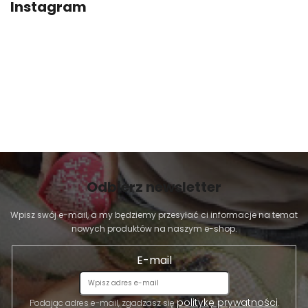
Instagram
Odbierz newsletter
Wpisz swój e-mail, a my będziemy przesyłać ci informacje na temat
nowych produktów na naszym e-shop.
E-mail
politykę prywatności
Podając adres e-mail, zgadzasz się
.