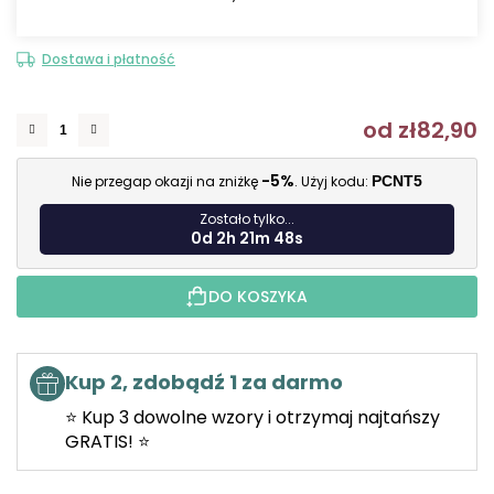
Dostawa i płatność
od
zł82,90
C
-5%
Nie przegap okazji na zniżkę
. Użyj kodu:
PCNT5
Zostało tylko...
0d 2h 21m 47s
DO KOSZYKA
Kup 2, zdobądź 1 za darmo
⭐ Kup 3 dowolne wzory i otrzymaj najtańszy
GRATIS! ⭐