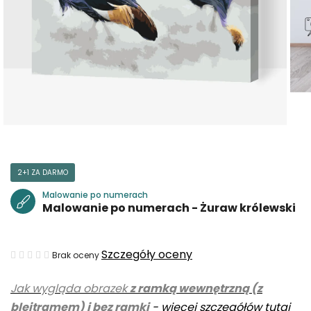
2+1 ZA DARMO
Malowanie po numerach
Malowanie po numerach - Żuraw królewski
Średnia
Szczegóły oceny
Brak oceny
ocena
Jak wygląda obrazek
z ramką wewnętrzną (z
produktu
blejtramem) i bez ramki
-
więcej szczegółów tutaj
wynosi