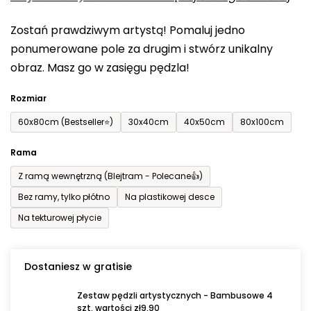
0,0
Zostań prawdziwym artystą! Pomaluj jedno
na
ponumerowane pole za drugim i stwórz unikalny
5
obraz. Masz go w zasięgu pędzla!
gwiazdek.
Rozmiar
60x80cm (Bestseller⭐)
30x40cm
40x50cm
80x100cm
Rama
Z ramą wewnętrzną (Blejtram - Polecane👍)
Bez ramy, tylko płótno
Na plastikowej desce
Na tekturowej płycie
Dostaniesz w gratisie
Zestaw pędzli artystycznych - Bambusowe 4
szt. wartości zł9,90