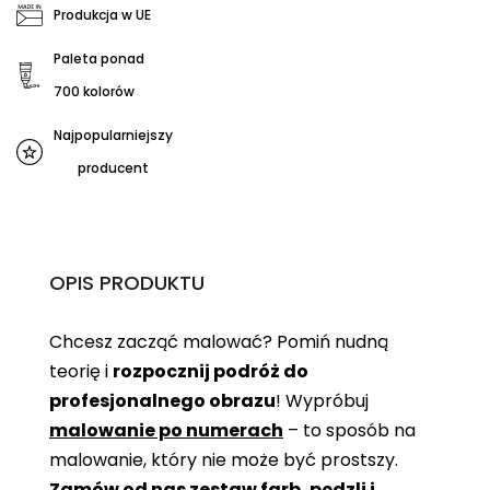
Produkcja w UE
Paleta ponad
700 kolorów
Najpopularniejszy
producent
OPIS PRODUKTU
Chcesz zacząć malować? Pomiń nudną
teorię i
rozpocznij podróż do
profesjonalnego obrazu
! Wypróbuj
malowanie po numerach
– to sposób na
malowanie, który nie może być prostszy.
Zamów od nas zestaw farb, pędzli i