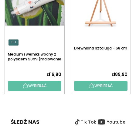
3 + 1
Drewniana sztaluga - 68 cm
Medium i werniks wodny z
połyskiem 50ml (malowanie
po numerach)
zł16,90
zł89,90
WYBIERAĆ
WYBIERAĆ
S
T
O
ŚLEDŹ NAS
Tik Tok
Youtube
P
K