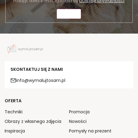
politykę prywatności
Podając adres e-mail, zgadzasz się
.
WYŚLIJ
SKONTAKTUJ SIĘ Z NAMI
info@wymalujtosam.pl
OFERTA
Techniki
Promocja
Obrazy z własnego zdjęcia
Nowości
Inspiracja
Pomysły na prezent