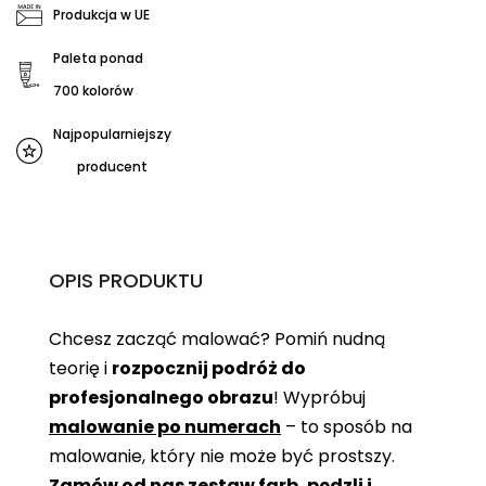
Produkcja w UE
Paleta ponad
700 kolorów
Najpopularniejszy
producent
OPIS PRODUKTU
Chcesz zacząć malować? Pomiń nudną
teorię i
rozpocznij podróż do
profesjonalnego obrazu
! Wypróbuj
malowanie po numerach
– to sposób na
malowanie, który nie może być prostszy.
Zamów od nas zestaw farb, pędzli i