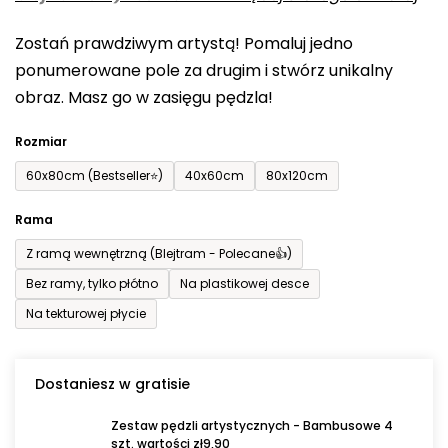
0,0
Zostań prawdziwym artystą! Pomaluj jedno
na
ponumerowane pole za drugim i stwórz unikalny
5
obraz. Masz go w zasięgu pędzla!
gwiazdek.
Rozmiar
60x80cm (Bestseller⭐)
40x60cm
80x120cm
Rama
Z ramą wewnętrzną (Blejtram - Polecane👍)
Bez ramy, tylko płótno
Na plastikowej desce
Na tekturowej płycie
Dostaniesz w gratisie
Zestaw pędzli artystycznych - Bambusowe 4
szt. wartości zł9,90