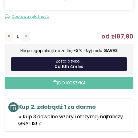
Dostawa i płatność
od
zł87,90
C
-3%
Nie przegap okazji na zniżkę
. Użyj kodu:
SAVE3
Zostało tylko...
0d 10h 4m 4s
DO KOSZYKA
Kup 2, zdobądź 1 za darmo
⭐ Kup 3 dowolne wzory i otrzymaj najtańszy
GRATIS! ⭐