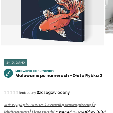
2+1 ZA DARMO
Malowanie po numerach
Malowanie po numerach - Złota Rybka 2
Średnia
Szczegóły oceny
Brak oceny
ocena
Jak wygląda obrazek
z ramką wewnętrzną (z
produktu
blejtramem) i bez ramki
-
więcej szczegółów tutaj
wynosi