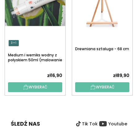
3 + 1
Drewniana sztaluga - 68 cm
Medium i werniks wodny z
połyskiem 50ml (malowanie
po numerach)
zł16,90
zł89,90
WYBIERAĆ
WYBIERAĆ
S
T
O
ŚLEDŹ NAS
Tik Tok
Youtube
P
K