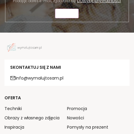
politykę prywatności
Podając adres e-mail, zgadzasz się
.
WYŚLIJ
SKONTAKTUJ SIĘ Z NAMI
info@wymalujtosam.pl
OFERTA
Techniki
Promocja
Obrazy z własnego zdjęcia
Nowości
Inspiracja
Pomysły na prezent