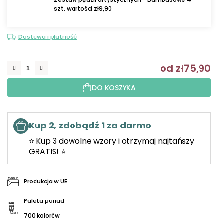
szt. wartości zł9,90
Dostawa i płatność
od
zł75,90
C
DO KOSZYKA
Kup 2, zdobądź 1 za darmo
⭐ Kup 3 dowolne wzory i otrzymaj najtańszy
GRATIS! ⭐
Produkcja w UE
Paleta ponad
700 kolorów