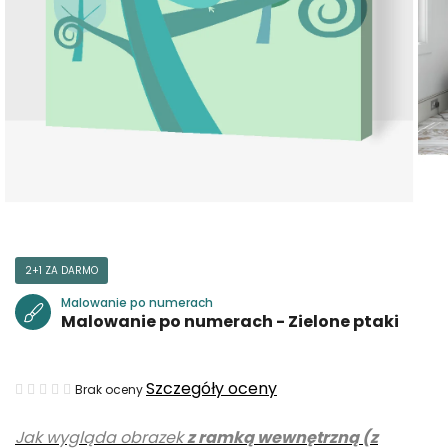
2+1 ZA DARMO
Malowanie po numerach
Malowanie po numerach - Zielone ptaki
Średnia
Szczegóły oceny
Brak oceny
ocena
Jak wygląda obrazek
z ramką wewnętrzną (z
produktu