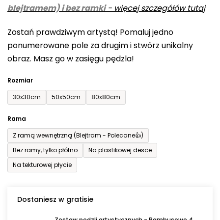
blejtramem) i bez ramki
-
więcej szczegółów tutaj
wynosi
0,0
Zostań prawdziwym artystą! Pomaluj jedno
na
ponumerowane pole za drugim i stwórz unikalny
5
obraz. Masz go w zasięgu pędzla!
gwiazdek.
Rozmiar
30x30cm
50x50cm
80x80cm
Rama
Z ramą wewnętrzną (Blejtram - Polecane👍)
Bez ramy, tylko płótno
Na plastikowej desce
Na tekturowej płycie
Dostaniesz w gratisie
Zestaw pędzli artystycznych - Bambusowe 4