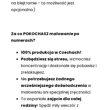
na blejtramie – ta możliwość jest
opcjonalna.)
Za co POKOCHASZ malowanie po
numerach?
100% produkcja w Czechach!
Pozbędziesz się stresu,
wzmocnisz
koncentrację i doskonale się pobawisz i
zrelaksujesz.
Nie
potrzebujesz żadnego
wcześniejszego doświadczenia
w
malowaniu ani specjalnej zręczności.
To wspaniałe
zajęcie dla całej
rodziny
! Spędź miły wieczór z