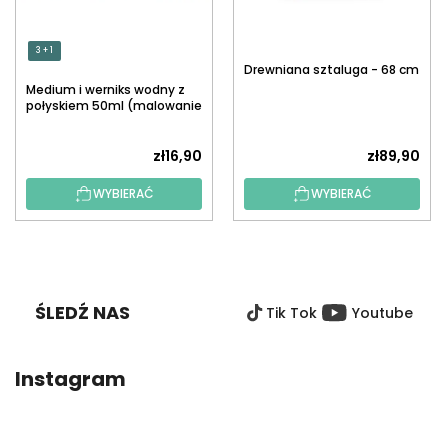
3 + 1
Drewniana sztaluga - 68 cm
Medium i werniks wodny z
połyskiem 50ml (malowanie
po numerach)
zł16,90
zł89,90
WYBIERAĆ
WYBIERAĆ
S
T
O
ŚLEDŹ NAS
Tik Tok
Youtube
P
K
A
Instagram