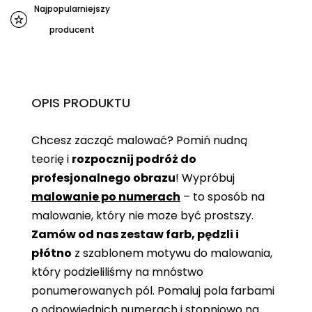
Najpopularniejszy
producent
OPIS PRODUKTU
Chcesz zacząć malować? Pomiń nudną
teorię i
rozpocznij podróż do
profesjonalnego obrazu
! Wypróbuj
malowanie po numerach
– to sposób na
malowanie, który nie może być prostszy.
Zamów od nas zestaw farb, pędzli i
płótno
z szablonem motywu do malowania,
który podzieliliśmy na mnóstwo
ponumerowanych pól. Pomaluj pola farbami
o odpowiednich numerach i stopniowo na