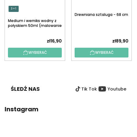
3 + 1
Drewniana sztaluga - 68 cm
Medium i werniks wodny z
połyskiem 50ml (malowanie
po numerach)
zł16,90
zł89,90
WYBIERAĆ
WYBIERAĆ
S
T
O
ŚLEDŹ NAS
Tik Tok
Youtube
P
K
A
Instagram