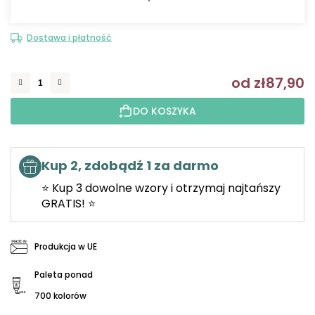
Dostawa i płatność
od
zł87,90
C
DO KOSZYKA
Kup 2, zdobądź 1 za darmo
⭐ Kup 3 dowolne wzory i otrzymaj najtańszy
GRATIS! ⭐
Produkcja w UE
Paleta ponad
700 kolorów