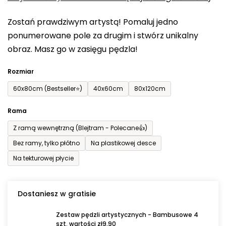
0,0
Zostań prawdziwym artystą! Pomaluj jedno
na
ponumerowane pole za drugim i stwórz unikalny
5
obraz. Masz go w zasięgu pędzla!
gwiazdek.
Rozmiar
60x80cm (Bestseller⭐)
40x60cm
80x120cm
Rama
Z ramą wewnętrzną (Blejtram - Polecane👍)
Bez ramy, tylko płótno
Na plastikowej desce
Na tekturowej płycie
Dostaniesz w gratisie
Zestaw pędzli artystycznych - Bambusowe 4
szt. wartości zł9,90