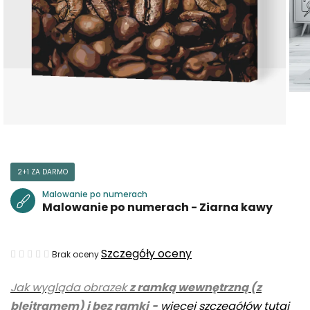
2+1 ZA DARMO
Malowanie po numerach
Malowanie po numerach - Ziarna kawy
Średnia
Szczegóły oceny
Brak oceny
ocena
Jak wygląda obrazek
z ramką wewnętrzną (z
produktu
blejtramem) i bez ramki
-
więcej szczegółów tutaj
wynosi