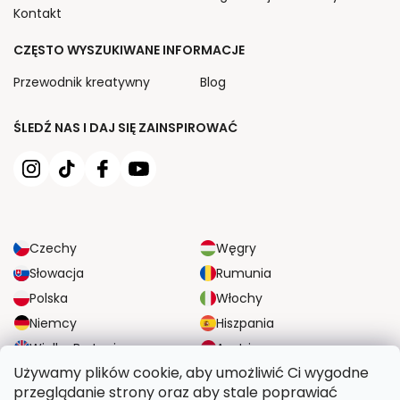
Kontakt
CZĘSTO WYSZUKIWANE INFORMACJE
Przewodnik kreatywny
Blog
ŚLEDŹ NAS I DAJ SIĘ ZAINSPIROWAĆ
Czechy
Węgry
Słowacja
Rumunia
Polska
Włochy
Niemcy
Hiszpania
Wielka Brytania
Austria
Używamy plików cookie, aby umożliwić Ci wygodne
przeglądanie strony oraz aby stale poprawiać