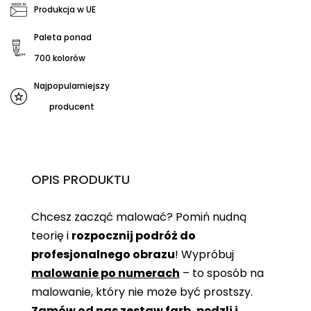
Produkcja w UE
Paleta ponad
700 kolorów
Najpopularniejszy
producent
OPIS PRODUKTU
Chcesz zacząć malować? Pomiń nudną
teorię i
rozpocznij podróż do
profesjonalnego obrazu
! Wypróbuj
malowanie po numerach
– to sposób na
malowanie, który nie może być prostszy.
Zamów od nas zestaw farb, pędzli i