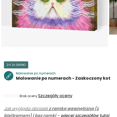
2+1 ZA DARMO
Malowanie po numerach
Malowanie po numerach - Zaskoczony kot
Średnia
Szczegóły oceny
Brak oceny
ocena
Jak wygląda obrazek
z ramką wewnętrzną (z
produktu
blejtramem) i bez ramki
-
więcej szczegółów tutaj
wynosi