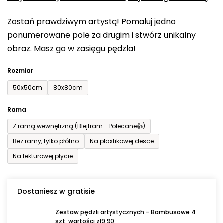
0,0
Zostań prawdziwym artystą! Pomaluj jedno
na
ponumerowane pole za drugim i stwórz unikalny
5
obraz. Masz go w zasięgu pędzla!
gwiazdek.
Rozmiar
50x50cm
80x80cm
Rama
Z ramą wewnętrzną (Blejtram - Polecane👍)
Bez ramy, tylko płótno
Na plastikowej desce
Na tekturowej płycie
Dostaniesz w gratisie
Zestaw pędzli artystycznych - Bambusowe 4
szt. wartości zł9,90