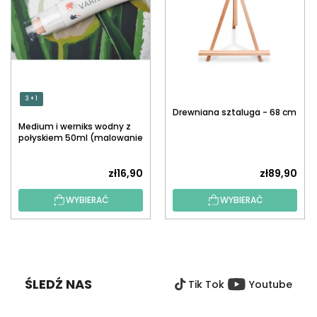
3 + 1
Drewniana sztaluga - 68 cm
Medium i werniks wodny z
połyskiem 50ml (malowanie
po numerach)
zł16,90
zł89,90
WYBIERAĆ
WYBIERAĆ
S
T
O
ŚLEDŹ NAS
Tik Tok
Youtube
P
K