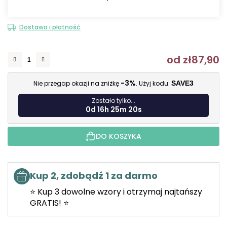
Dostawa i płatność
od
zł87,90
C
-3%
Nie przegap okazji na zniżkę
. Użyj kodu:
SAVE3
Zostało tylko...
0d 16h 25m 19s
DO KOSZYKA
Kup 2, zdobądź 1 za darmo
⭐ Kup 3 dowolne wzory i otrzymaj najtańszy
GRATIS! ⭐