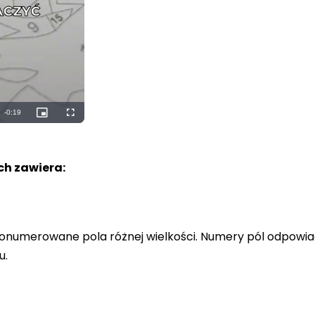
Remaining
-
0:18
Picture-
Fullscreen
in-
Picture
Time
h zawiera:
a ponumerowane pola różnej wielkości. Numery pól odpowi
u.