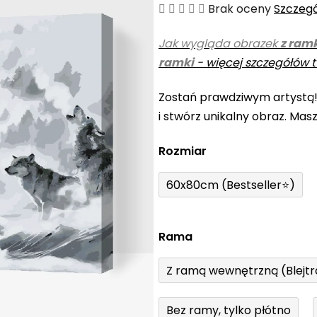
Średnia
Brak oceny
Szczeg
ocena
Jak wygląda obrazek
z ram
produktu
ramki
-
więcej szczegółów t
wynosi
0,0
Zostań prawdziwym artystą
na
i stwórz unikalny obraz. Mas
5
gwiazdek.
Rozmiar
60x80cm (Bestseller⭐)
Rama
Z ramą wewnętrzną (Blejt
Bez ramy, tylko płótno