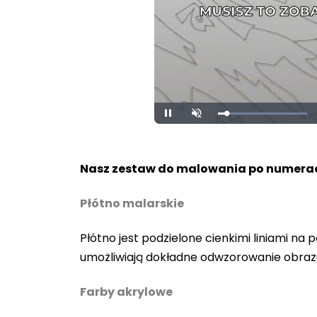
Loaded
:
Pause
Unmute
100.00%
Nasz zestaw do malowania po numerac
Płótno malarskie
Płótno jest podzielone cienkimi liniami n
umożliwiają dokładne odwzorowanie obraz
Farby akrylowe