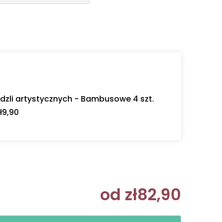
dzli artystycznych - Bambusowe 4 szt.
ł9,90
od
zł82,90
Cena jedn