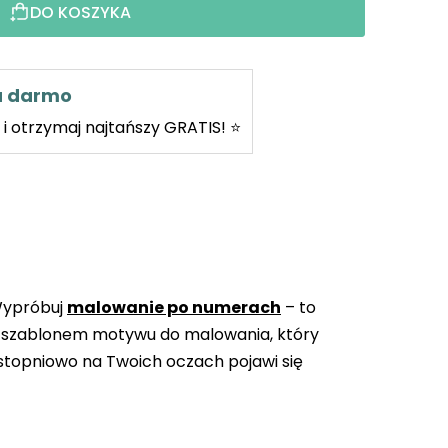
DO KOSZYKA
za darmo
i otrzymaj najtańszy GRATIS! ⭐
Wypróbuj
malowanie po numerach
– to
 szablonem motywu do malowania, który
topniowo na Twoich oczach pojawi się