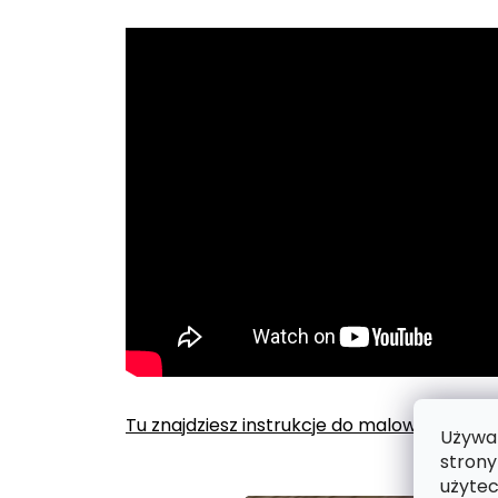
Tu znajdziesz instrukcje do malowania po
Używam
strony
użytec