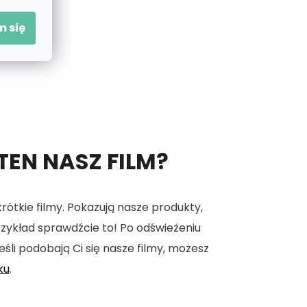
 się
 TEN NASZ FILM?
tkie filmy. Pokazują nasze produkty,
 przykład sprawdźcie to! Po odświeżeniu
eśli podobają Ci się nasze filmy, możesz
ku
.