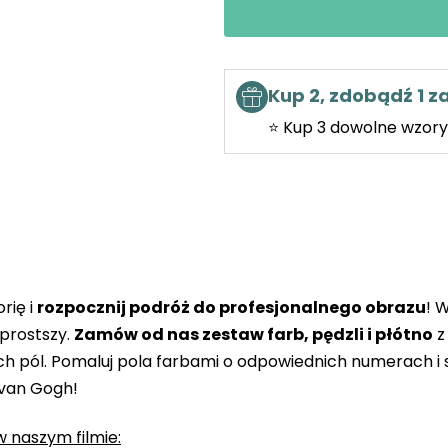
Kup 2, zdobądź 1 
⭐ Kup 3 dowolne wzory 
rię i
rozpocznij podróż do profesjonalnego obrazu
! 
prostszy.
Zamów od nas zestaw farb, pędzli i płótno
z
 pól. Pomaluj pola farbami o odpowiednich numerach i s
 van Gogh!
 naszym filmie: