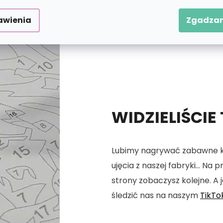
awienia
Zgadzam
WIDZIELIŚCIE
Lubimy nagrywać zabawne kró
ujęcia z naszej fabryki... Na
strony zobaczysz kolejne. A j
śledzić nas na naszym
TikTo