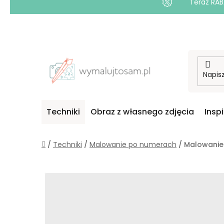
Teraz RAB
Przejść
do
treści
Techniki
Obraz z własnego zdjęcia
Insp
Home
/
Techniki
/
Malowanie po numerach
/
Malowanie 