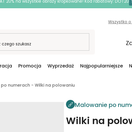
AT 20% na wszystkie obrazy kropkowane! Kod rabatowy: DOT20
Wszystko o
Za
iracja
Promocja
Wyprzedaż
Najpopularniejsze
N
po numerach - Wilki na polowaniu
Malowanie po num
Wilki na pol