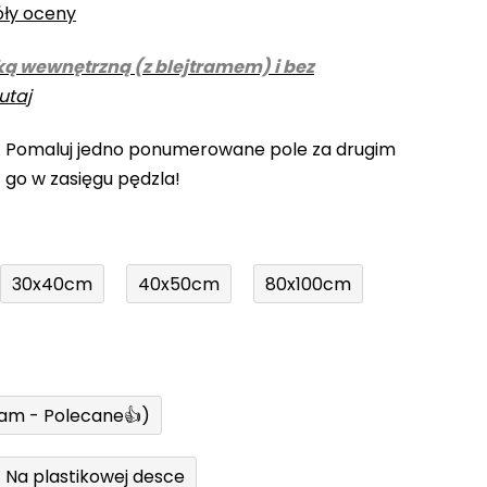
óły oceny
ką wewnętrzną (z blejtramem) i bez
utaj
! Pomaluj jedno ponumerowane pole za drugim
z go w zasięgu pędzla!
30x40cm
40x50cm
80x100cm
ram - Polecane👍)
Na plastikowej desce