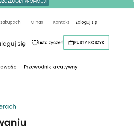
SZCZEGÓŁY PROMOCJI
 zakupach
O nas
Kontakt
Zaloguj się
loguj się
Lista życzeń
PUSTY KOSZYK
KOSZYK
owości
Przewodnik kreatywny
erach
owaniu