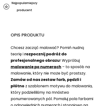
Najpopularniejszy
producent
OPIS PRODUKTU
Chcesz zacząć malować? Pomiń nudną
teorię i
rozpocznij podróż do
profesjonalnego obrazu
! Wypróbuj
malowanie po numerach
– to sposób na
malowanie, który nie może być prostszy.
Zamów od nas zestaw farb, pędzli i
płótno
z szablonem motywu do malowania,
który podzieliliśmy na mnóstwo
ponumerowanych pól. Pomaluj pola farbami
o odpowiednich numerach i stopniowo na