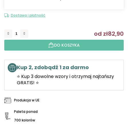
Dostawa i płatność
od
zł82,90
C
DO KOSZYKA
Kup 2, zdobądź 1 za darmo
⭐ Kup 3 dowolne wzory i otrzymaj najtańszy
GRATIS! ⭐
Produkcja w UE
Paleta ponad
700 kolorów