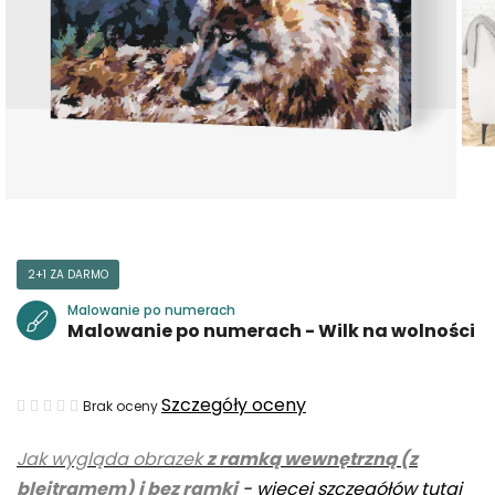
2+1 ZA DARMO
Malowanie po numerach
Malowanie po numerach - Wilk na wolności
Średnia
Szczegóły oceny
Brak oceny
ocena
Jak wygląda obrazek
z ramką wewnętrzną (z
produktu
blejtramem) i bez ramki
-
więcej szczegółów tutaj
wynosi