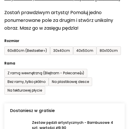
0,0
Zostań prawdziwym artystą! Pomaluj jedno
na
ponumerowane pole za drugim i stwórz unikalny
5
obraz. Masz go w zasięgu pędzla!
gwiazdek.
Rozmiar
60x80cm (Bestseller⭐)
30x40cm
40x50cm
80x100cm
Rama
Z ramą wewnętrzną (Blejtram - Polecane👍)
Bez ramy, tylko płótno
Na plastikowej desce
Na tekturowej płycie
Dostaniesz w gratisie
Zestaw pędzli artystycznych - Bambusowe 4
szt. wartości zł9,90