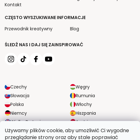
Kontakt
CZĘSTO WYSZUKIWANE INFORMACJE
Przewodnik kreatywny
Blog
ŚLEDŹ NAS I DAJ SIĘ ZAINSPIROWAĆ
Czechy
Węgry
Słowacja
Rumunia
Polska
Włochy
Niemcy
Hiszpania
Wielka Brytania
Austria
Używamy plików cookie, aby umożliwić Ci wygodne
przeglądanie strony oraz aby stale poprawiać