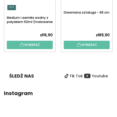
3 + 1
Drewniana sztaluga - 68 cm
Medium i werniks wodny z
połyskiem 50ml (malowanie
po numerach)
zł16,90
zł89,90
WYBIERAĆ
WYBIERAĆ
S
T
O
ŚLEDŹ NAS
Tik Tok
Youtube
P
K
A
Instagram