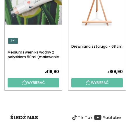
3 + 1
Drewniana sztaluga - 68 cm
Medium i werniks wodny z
połyskiem 50ml (malowanie
po numerach)
zł16,90
zł89,90
WYBIERAĆ
WYBIERAĆ
S
T
O
ŚLEDŹ NAS
Tik Tok
Youtube
P
K