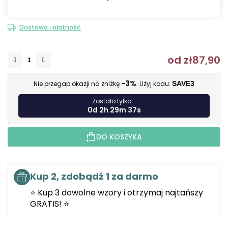
Dostawa i płatność
od
zł87,90
C
-3%
Nie przegap okazji na zniżkę
. Użyj kodu:
SAVE3
Zostało tylko...
0d 2h 29m 36s
DO KOSZYKA
Kup 2, zdobądź 1 za darmo
⭐ Kup 3 dowolne wzory i otrzymaj najtańszy
GRATIS! ⭐