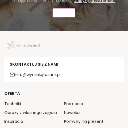
politykę prywatności
Podając adres e-mail, zgadzasz się
.
WYŚLIJ
SKONTAKTUJ SIĘ Z NAMI
info@wymalujtosam.pl
OFERTA
Techniki
Promocja
Obrazy z własnego zdjęcia
Nowości
Inspiracja
Pomysły na prezent