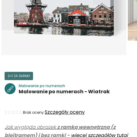
2+1 ZA DARMO
Malowanie po numerach
Malowanie po numerach - Wiatrak
Średnia
Szczegóły oceny
Brak oceny
ocena
Jak wygląda obrazek
z ramką wewnętrzną (z
produktu
blejtramem) i bez ramki
-
więcej szczegółów tutaj
wynosi