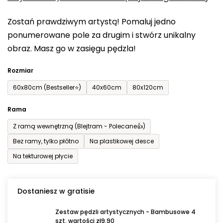
0,0
Zostań prawdziwym artystą! Pomaluj jedno
na
ponumerowane pole za drugim i stwórz unikalny
5
obraz. Masz go w zasięgu pędzla!
gwiazdek.
Rozmiar
60x80cm (Bestseller⭐)
40x60cm
80x120cm
Rama
Z ramą wewnętrzną (Blejtram - Polecane👍)
Bez ramy, tylko płótno
Na plastikowej desce
Na tekturowej płycie
Dostaniesz w gratisie
Zestaw pędzli artystycznych - Bambusowe 4
szt. wartości zł9,90