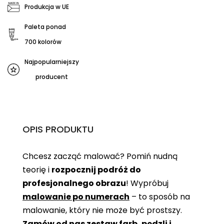
Produkcja w UE
Paleta ponad
700 kolorów
Najpopularniejszy
producent
OPIS PRODUKTU
Chcesz zacząć malować? Pomiń nudną
teorię i
rozpocznij podróż do
profesjonalnego obrazu
! Wypróbuj
malowanie po numerach
– to sposób na
malowanie, który nie może być prostszy.
Zamów od nas zestaw farb, pędzli i